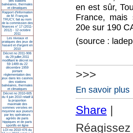
des stations
en est sûr, Tou
balnéaires, thermales
et climatiques
Rapport d'information
France, mais
de M. François
TRUCY, fait au nom
de la commission des
20e sur 190 C
finances n° 17 (2011-
2012) - 12 octobre
2011
(source : lade
Les niveaux et
pratiques des jeux de
hasard et d’argent en
2010
Décret no 2011-906
du 29 juillet 2011
modifiant le décret no
59-1489 du 22
décembre 1959
>>>
portant
réglementation des
jeux dans les casinos
des stations
balnéaires, thermales
En savoir plus
et climatiques
Décret no 2010-605
du 4 juin 2010 relatif à
la proportion
maximale des
Share
|
sommes versées en
moyenne aux joueurs
par les opérateurs
agréés de paris
hippiques et de paris
Réagissez 
sportifs en ligne
LOI no 2010-476 du