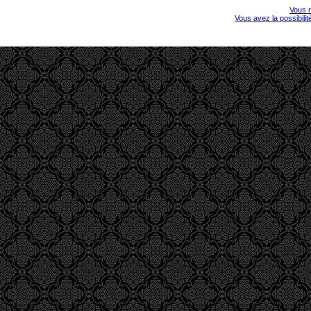
Vous r
Vous avez la possibili