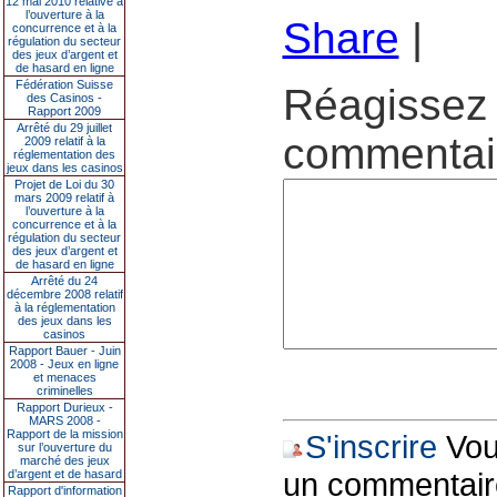
12 mai 2010 relative à
l’ouverture à la
Share
|
concurrence et à la
régulation du secteur
des jeux d’argent et
de hasard en ligne
Fédération Suisse
Réagissez 
des Casinos -
Rapport 2009
Arrêté du 29 juillet
commentair
2009 relatif à la
réglementation des
jeux dans les casinos
Projet de Loi du 30
mars 2009 relatif à
l’ouverture à la
concurrence et à la
régulation du secteur
des jeux d’argent et
de hasard en ligne
Arrêté du 24
décembre 2008 relatif
à la réglementation
des jeux dans les
casinos
Rapport Bauer - Juin
2008 - Jeux en ligne
et menaces
criminelles
Rapport Durieux -
MARS 2008 -
Rapport de la mission
S'inscrire
Vous
sur l’ouverture du
marché des jeux
un commentair
d’argent et de hasard
Rapport d'information