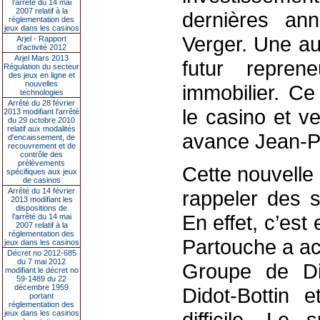
l’arrêté du 14 mai
2007 relatif à la
dernières an
réglementation des
jeux dans les casinos
Verger. Une au
Arjel - Rapport
d'activité 2012
Arjel Mars 2013
futur repren
Régulation du secteur
des jeux en ligne et
nouvelles
immobilier. Ce
technologies
Arrêté du 28 février
le casino et v
2013 modifiant l'arrêté
du 29 octobre 2010
relatif aux modalités
avance Jean-Ph
d'encaissement, de
recouvrement et de
contrôle des
prélèvements
Cette nouvelle
spécifiques aux jeux
de casinos
Arrêté du 14 février
rappeler des s
2013 modifiant les
dispositions de
En effet, c’es
l'arrêté du 14 mai
2007 relatif à la
réglementation des
Partouche a acq
jeux dans les casinos
Décret no 2012-685
du 7 mai 2012
Groupe de Di
modifiant le décret no
59-1489 du 22
décembre 1959
Didot-Bottin e
portant
réglementation des
difficile. Le
jeux dans les casinos