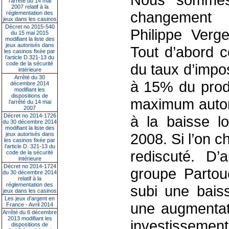
l’arrêté du 14 mai
2007 relatif à la
changement d
réglementation des
jeux dans les casinos
Décret no 2015-540
Philippe Verg
du 15 mai 2015
modifiant la liste des
jeux autorisés dans
Tout d’abord c
les casinos fixée par
l’article D.321-13 du
code de la sécurité
du taux d’impos
intérieure
Arrêté du 30
à 15% du produ
décembre 2014
modifiant les
dispositions de
maximum autori
l’arrêté du 14 mai
2007
Décret no 2014-1726
à la baisse lo
du 30 décembre 2014
modifiant la liste des
2008. Si l’on c
jeux autorisés dans
les casinos fixée par
l’article D. 321-13 du
rediscuté. D’a
code de la sécurité
intérieure
Décret no 2014-1724
groupe Partou
du 30 décembre 2014
relatif à la
réglementation des
subi une baiss
jeux dans les casinos
Les jeux d’argent en
une augmentati
France - Avril 2014
Arrêté du 6 décembre
2013 modifiant les
investisseme
dispositions de