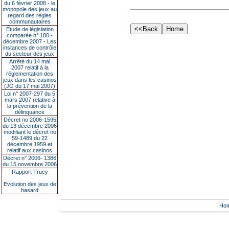
du 6 février 2008 - le
monopole des jeux au
regard des règles
communautaires
Étude de législation
comparée n° 180 -
décembre 2007 - Les
instances de contrôle
du secteur des jeux
Arrêté du 14 mai
2007 relatif à la
réglementation des
jeux dans les casinos
(JO du 17 mai 2007)
Loi n° 2007-297 du 5
mars 2007 relative à
la prévention de la
délinquance
Décret no 2006-1595
du 13 décembre 2006
modifiant le décret no
59-1489 du 22
décembre 1959 et
relatif aux casinos
Décret n° 2006- 1386
du 15 novembre 2006
Rapport Trucy
Evolution des jeux de
hasard
Ho