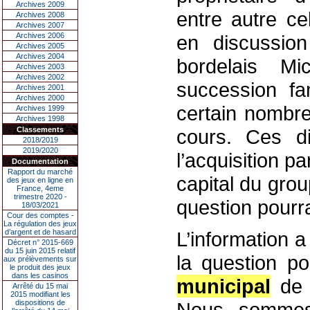
Archives 2009
entre autre ce
Archives 2008
Archives 2007
Archives 2006
en discussion
Archives 2005
Archives 2004
bordelais M
Archives 2003
Archives 2002
succession fa
Archives 2001
Archives 2000
certain nombre
Archives 1999
Archives 1998
Classements
cours. Ces di
2018/2019
2019/2020
l’acquisition p
Documentation
Rapport du marché
capital du gro
des jeux en ligne en
France, 4eme
trimestre 2020 -
question pourra
18/03/2021
Cour des comptes -
La régulation des jeux
d’argent et de hasard
L’information a
Décret n° 2015-669
du 15 juin 2015 relatif
la question po
aux prélèvements sur
le produit des jeux
dans les casinos
municipal
de 
Arrêté du 15 mai
2015 modifiant les
dispositions de
Nous sommes 