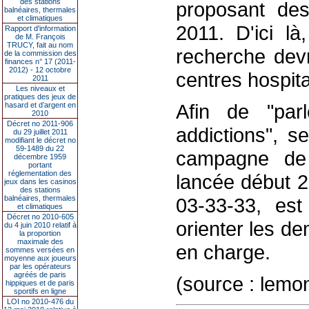
des stations
proposant des
balnéaires, thermales
et climatiques
2011. D'ici l
Rapport d'information
de M. François
TRUCY, fait au nom
recherche devr
de la commission des
finances n° 17 (2011-
2012) - 12 octobre
centres hospita
2011
Les niveaux et
pratiques des jeux de
Afin de "par
hasard et d’argent en
2010
Décret no 2011-906
addictions", s
du 29 juillet 2011
modifiant le décret no
59-1489 du 22
campagne de s
décembre 1959
portant
réglementation des
lancée début 2
jeux dans les casinos
des stations
balnéaires, thermales
03-33-33, es
et climatiques
Décret no 2010-605
orienter les d
du 4 juin 2010 relatif à
la proportion
maximale des
en charge.
sommes versées en
moyenne aux joueurs
par les opérateurs
agréés de paris
(source : lemon
hippiques et de paris
sportifs en ligne
LOI no 2010-476 du