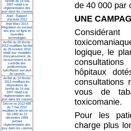
l’arrêté du 14 mai
de 40 000 par 
2007 relatif à la
réglementation des
jeux dans les casinos
UNE CAMPAG
Arjel - Rapport
d'activité 2012
Arjel Mars 2013
Régulation du secteur
Considéra
des jeux en ligne et
nouvelles
technologies
toxicomaniaq
Arrêté du 28 février
2013 modifiant l'arrêté
logique, le pl
du 29 octobre 2010
relatif aux modalités
d'encaissement, de
consultations
recouvrement et de
contrôle des
prélèvements
hôpitaux doté
spécifiques aux jeux
de casinos
Arrêté du 14 février
consultations 
2013 modifiant les
dispositions de
l'arrêté du 14 mai
vous de taba
2007 relatif à la
réglementation des
toxicomanie.
jeux dans les casinos
Décret no 2012-685
du 7 mai 2012
modifiant le décret no
Pour les pati
59-1489 du 22
décembre 1959
portant
charge plus lo
réglementation des
jeux dans les casinos