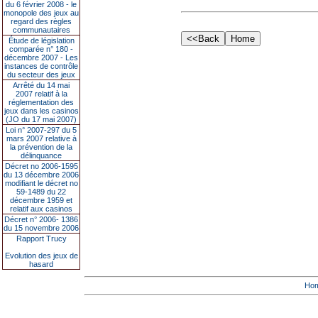
du 6 février 2008 - le
monopole des jeux au
regard des règles
communautaires
Étude de législation
comparée n° 180 -
décembre 2007 - Les
instances de contrôle
du secteur des jeux
Arrêté du 14 mai
2007 relatif à la
réglementation des
jeux dans les casinos
(JO du 17 mai 2007)
Loi n° 2007-297 du 5
mars 2007 relative à
la prévention de la
délinquance
Décret no 2006-1595
du 13 décembre 2006
modifiant le décret no
59-1489 du 22
décembre 1959 et
relatif aux casinos
Décret n° 2006- 1386
du 15 novembre 2006
Rapport Trucy
Evolution des jeux de
hasard
Ho