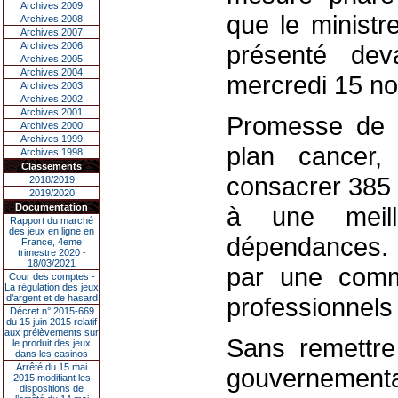
Archives 2009
que le ministr
Archives 2008
Archives 2007
Archives 2006
présenté dev
Archives 2005
Archives 2004
mercredi 15 n
Archives 2003
Archives 2002
Archives 2001
Promesse de J
Archives 2000
Archives 1999
plan cancer,
Archives 1998
Classements
consacrer 385 
2018/2019
2019/2020
Documentation
à une meil
Rapport du marché
des jeux en ligne en
dépendances. 
France, 4eme
trimestre 2020 -
18/03/2021
par une commi
Cour des comptes -
La régulation des jeux
d’argent et de hasard
professionnels
Décret n° 2015-669
du 15 juin 2015 relatif
aux prélèvements sur
Sans remettre
le produit des jeux
dans les casinos
Arrêté du 15 mai
gouvernementa
2015 modifiant les
dispositions de