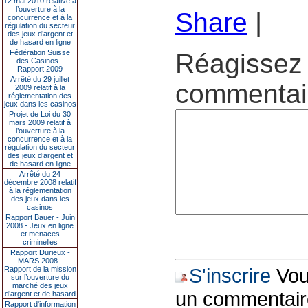
12 mai 2010 relative à
l’ouverture à la
Share
|
concurrence et à la
régulation du secteur
des jeux d’argent et
de hasard en ligne
Fédération Suisse
Réagissez 
des Casinos -
Rapport 2009
Arrêté du 29 juillet
commentair
2009 relatif à la
réglementation des
jeux dans les casinos
Projet de Loi du 30
mars 2009 relatif à
l’ouverture à la
concurrence et à la
régulation du secteur
des jeux d’argent et
de hasard en ligne
Arrêté du 24
décembre 2008 relatif
à la réglementation
des jeux dans les
casinos
Rapport Bauer - Juin
2008 - Jeux en ligne
et menaces
criminelles
Rapport Durieux -
MARS 2008 -
S'inscrire
Vous
Rapport de la mission
sur l’ouverture du
marché des jeux
un commentair
d’argent et de hasard
Rapport d'information