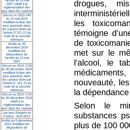
l’arrêté du 14 mai
drogues, mi
2007 relatif à la
réglementation des
interministérie
jeux dans les casinos
Décret no 2015-540
du 15 mai 2015
les toxicoman
modifiant la liste des
jeux autorisés dans
les casinos fixée par
témoigne d'un
l’article D.321-13 du
code de la sécurité
intérieure
de toxicomanie
Arrêté du 30
décembre 2014
met sur le mê
modifiant les
dispositions de
l’arrêté du 14 mai
l'alcool, le t
2007
Décret no 2014-1726
du 30 décembre 2014
médicaments
modifiant la liste des
jeux autorisés dans
nouveauté, les
les casinos fixée par
l’article D. 321-13 du
code de la sécurité
la dépendance 
intérieure
Décret no 2014-1724
du 30 décembre 2014
relatif à la
Selon le mi
réglementation des
jeux dans les casinos
substances psy
Les jeux d’argent en
France - Avril 2014
Arrêté du 6 décembre
plus de 100 00
2013 modifiant les
dispositions de