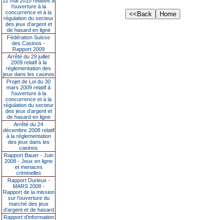
12 mai 2010 relative à
l’ouverture à la
concurrence et à la
régulation du secteur
des jeux d’argent et
de hasard en ligne
Fédération Suisse
des Casinos -
Rapport 2009
Arrêté du 29 juillet
2009 relatif à la
réglementation des
jeux dans les casinos
Projet de Loi du 30
mars 2009 relatif à
l’ouverture à la
concurrence et à la
régulation du secteur
des jeux d’argent et
de hasard en ligne
Arrêté du 24
décembre 2008 relatif
à la réglementation
des jeux dans les
casinos
Rapport Bauer - Juin
2008 - Jeux en ligne
et menaces
criminelles
Rapport Durieux -
MARS 2008 -
Rapport de la mission
sur l’ouverture du
marché des jeux
d’argent et de hasard
Rapport d'information