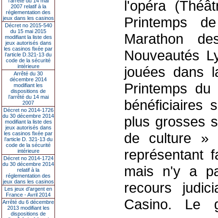
l’arrêté du 14 mai
l'opéra (Théâ
2007 relatif à la
réglementation des
Printemps d
jeux dans les casinos
Décret no 2015-540
du 15 mai 2015
Marathon d
modifiant la liste des
jeux autorisés dans
les casinos fixée par
Nouveautés Lyr
l’article D.321-13 du
code de la sécurité
intérieure
jouées dans l
Arrêté du 30
décembre 2014
Printemps du 
modifiant les
dispositions de
l’arrêté du 14 mai
bénéficiaires 
2007
Décret no 2014-1726
du 30 décembre 2014
plus grosses s
modifiant la liste des
jeux autorisés dans
de culture » 
les casinos fixée par
l’article D. 321-13 du
code de la sécurité
représentant f
intérieure
Décret no 2014-1724
du 30 décembre 2014
mais n'y a pa
relatif à la
réglementation des
jeux dans les casinos
recours judic
Les jeux d’argent en
France - Avril 2014
Casino. Le g
Arrêté du 6 décembre
2013 modifiant les
dispositions de