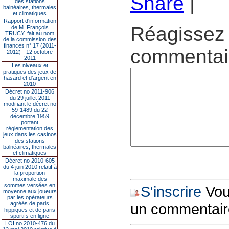
Share
|
des stations
balnéaires, thermales
et climatiques
Rapport d'information
Réagissez 
de M. François
TRUCY, fait au nom
de la commission des
finances n° 17 (2011-
commentair
2012) - 12 octobre
2011
Les niveaux et
pratiques des jeux de
hasard et d’argent en
2010
Décret no 2011-906
du 29 juillet 2011
modifiant le décret no
59-1489 du 22
décembre 1959
portant
réglementation des
jeux dans les casinos
des stations
balnéaires, thermales
et climatiques
Décret no 2010-605
du 4 juin 2010 relatif à
la proportion
maximale des
sommes versées en
S'inscrire
Vous
moyenne aux joueurs
par les opérateurs
agréés de paris
un commentair
hippiques et de paris
sportifs en ligne
LOI no 2010-476 du