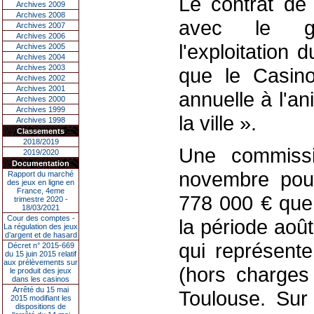
Le contrat de 
Archives 2009
Archives 2008
avec le gr
Archives 2007
Archives 2006
l'exploitation
Archives 2005
Archives 2004
Archives 2003
que le Casino
Archives 2002
Archives 2001
annuelle à l'an
Archives 2000
Archives 1999
la ville ».
Archives 1998
Classements
2018/2019
Une commissio
2019/2020
Documentation
novembre pour
Rapport du marché
des jeux en ligne en
France, 4eme
778 000 € que 
trimestre 2020 -
18/03/2021
Cour des comptes -
la période ao
La régulation des jeux
d’argent et de hasard
qui représent
Décret n° 2015-669
du 15 juin 2015 relatif
aux prélèvements sur
(hors charges
le produit des jeux
dans les casinos
Arrêté du 15 mai
Toulouse. Sur
2015 modifiant les
dispositions de