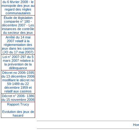
du 6 février 2008 - le
monopole des jeux au
regard des règles
communautaires
Étude de législation
comparée n° 180 -
décembre 2007 - Les
instances de contrôle
du secteur des jeux
Arrêté du 14 mai
2007 relatif à la
réglementation des
jeux dans les casinos
(JO du 17 mai 2007)
Loi n° 2007-297 du 5
mars 2007 relative à
la prévention de la
délinquance
Décret no 2006-1595
du 13 décembre 2006
modifiant le décret no
59-1489 du 22
décembre 1959 et
relatif aux casinos
Décret n° 2006- 1386
du 15 novembre 2006
Rapport Trucy
Evolution des jeux de
hasard
Ho