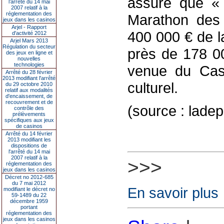
assure que « 
l’arrêté du 14 mai
2007 relatif à la
réglementation des
Marathon des 
jeux dans les casinos
Arjel - Rapport
400 000 € de la
d'activité 2012
Arjel Mars 2013
Régulation du secteur
près de 178 00
des jeux en ligne et
nouvelles
technologies
venue du Cas
Arrêté du 28 février
2013 modifiant l'arrêté
culturel.
du 29 octobre 2010
relatif aux modalités
d'encaissement, de
recouvrement et de
(source : lade
contrôle des
prélèvements
spécifiques aux jeux
de casinos
Arrêté du 14 février
2013 modifiant les
dispositions de
l'arrêté du 14 mai
2007 relatif à la
>>>
réglementation des
jeux dans les casinos
Décret no 2012-685
du 7 mai 2012
En savoir plus
modifiant le décret no
59-1489 du 22
décembre 1959
portant
réglementation des
jeux dans les casinos