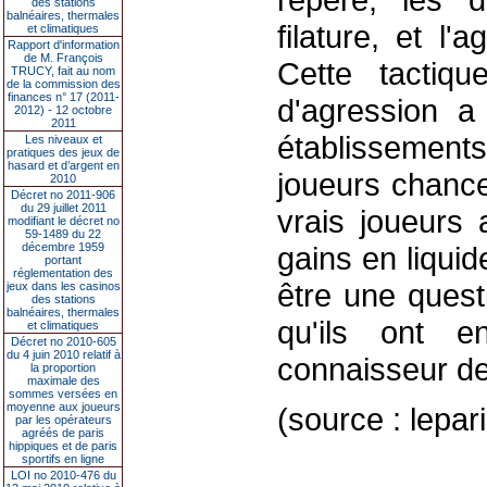
des stations
balnéaires, thermales
filature, et l'
et climatiques
Rapport d'information
de M. François
Cette tactiqu
TRUCY, fait au nom
de la commission des
finances n° 17 (2011-
d'agression a 
2012) - 12 octobre
2011
établissement
Les niveaux et
pratiques des jeux de
hasard et d’argent en
joueurs chance
2010
Décret no 2011-906
du 29 juillet 2011
vrais joueurs 
modifiant le décret no
59-1489 du 22
décembre 1959
gains en liquid
portant
réglementation des
être une questi
jeux dans les casinos
des stations
balnéaires, thermales
qu'ils ont 
et climatiques
Décret no 2010-605
du 4 juin 2010 relatif à
connaisseur de
la proportion
maximale des
sommes versées en
moyenne aux joueurs
(source : lepa
par les opérateurs
agréés de paris
hippiques et de paris
sportifs en ligne
LOI no 2010-476 du