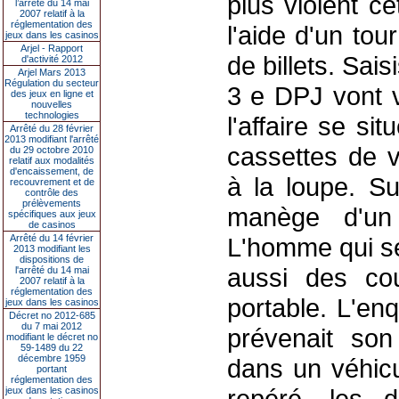
plus violent ce
l’arrêté du 14 mai
2007 relatif à la
réglementation des
l'aide d'un tou
jeux dans les casinos
Arjel - Rapport
de billets. Sais
d'activité 2012
Arjel Mars 2013
Régulation du secteur
3 e DPJ vont 
des jeux en ligne et
nouvelles
technologies
l'affaire se si
Arrêté du 28 février
2013 modifiant l'arrêté
cassettes de v
du 29 octobre 2010
relatif aux modalités
d'encaissement, de
à la loupe. Su
recouvrement et de
contrôle des
prélèvements
manège d'un 
spécifiques aux jeux
de casinos
Arrêté du 14 février
L'homme qui se
2013 modifiant les
dispositions de
aussi des co
l'arrêté du 14 mai
2007 relatif à la
réglementation des
portable. L'en
jeux dans les casinos
Décret no 2012-685
du 7 mai 2012
prévenait son
modifiant le décret no
59-1489 du 22
décembre 1959
dans un véhicu
portant
réglementation des
repéré, les 
jeux dans les casinos