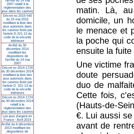
l’arrêté du 14 mai
2007 relatif à la
matin. Là, a
réglementation des
jeux dans les casinos
Décret no 2015-540
domicile, un 
du 15 mai 2015
modifiant la liste des
jeux autorisés dans
le menace et 
les casinos fixée par
l’article D.321-13 du
code de la sécurité
la poche qui co
intérieure
Arrêté du 30
ensuite la fuit
décembre 2014
modifiant les
dispositions de
l’arrêté du 14 mai
Une victime fr
2007
Décret no 2014-1726
du 30 décembre 2014
doute persuad
modifiant la liste des
jeux autorisés dans
duo de malfait
les casinos fixée par
l’article D. 321-13 du
code de la sécurité
Cette fois, c'
intérieure
Décret no 2014-1724
du 30 décembre 2014
(Hauts-de-Sei
relatif à la
réglementation des
jeux dans les casinos
€. Lui aussi se
Les jeux d’argent en
France - Avril 2014
avant de rentr
Arrêté du 6 décembre
2013 modifiant les
dispositions de