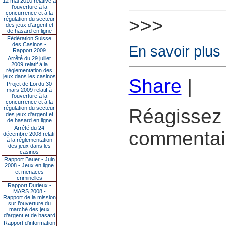
12 mai 2010 relative à
l’ouverture à la
concurrence et à la
>>>
régulation du secteur
des jeux d’argent et
de hasard en ligne
Fédération Suisse
des Casinos -
En savoir plus
Rapport 2009
Arrêté du 29 juillet
2009 relatif à la
réglementation des
jeux dans les casinos
Share
|
Projet de Loi du 30
mars 2009 relatif à
l’ouverture à la
concurrence et à la
régulation du secteur
Réagissez 
des jeux d’argent et
de hasard en ligne
Arrêté du 24
commentair
décembre 2008 relatif
à la réglementation
des jeux dans les
casinos
Rapport Bauer - Juin
2008 - Jeux en ligne
et menaces
criminelles
Rapport Durieux -
MARS 2008 -
Rapport de la mission
sur l’ouverture du
marché des jeux
d’argent et de hasard
Rapport d'information