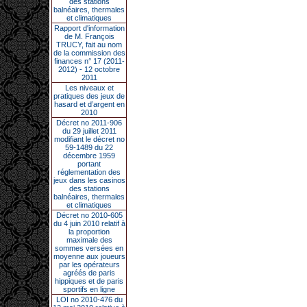
des stations
balnéaires, thermales
et climatiques
Rapport d'information
de M. François
TRUCY, fait au nom
de la commission des
finances n° 17 (2011-
2012) - 12 octobre
2011
Les niveaux et
pratiques des jeux de
hasard et d’argent en
2010
Décret no 2011-906
du 29 juillet 2011
modifiant le décret no
59-1489 du 22
décembre 1959
portant
réglementation des
jeux dans les casinos
des stations
balnéaires, thermales
et climatiques
Décret no 2010-605
du 4 juin 2010 relatif à
la proportion
maximale des
sommes versées en
moyenne aux joueurs
par les opérateurs
agréés de paris
hippiques et de paris
sportifs en ligne
LOI no 2010-476 du