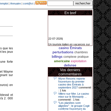
'emploi
|
Annuaire
|
cont@ct
|
En bref
22-07-2026|
Un touriste italien en vacances sur
la Côte d’Azur a remporté un
casino Émirats
is que les
jackpot exceptionnel de 84.631
t les jeux
perturbations
euros dans la nuit de samedi à
chambres
dimanche au Casino Barrière Le
billings
complexe
pratique
Croisette à Cannes. Il s’agit d’un
nouveau record de gains de l’année
americaine
exploitation
 une forte
2026 pour cet établissement.
delivree
Vos derniers
) et Wayne
commentaires
gnant sur
14-04-2026|
Wynn Resorts reporte
l’ouverture du premier
Dimanche 12 avril 2026, cette date
casino des Émirats à
 euros) en
restera gravée dans la mémoire de
septembre 2027
commenté
ce joueur du casino de Saint-Quay-
: 1 fois
Portrieux (Côtes-d’Armor).
Villers-sur-Mer. Le casino
 blessé et
mise sur le Monopoly ...
u'à 2. 000
Ce quinquagénaire, habitant Plouha
commenté : 1 fois
mais souhaitant garder l’anonymat,
"Les planètes sont
a eu l’énorme surprise de décrocher
alignées" : le groupe Cogit
un jackpot record de 82 426 €.
confirme l'ouverture du