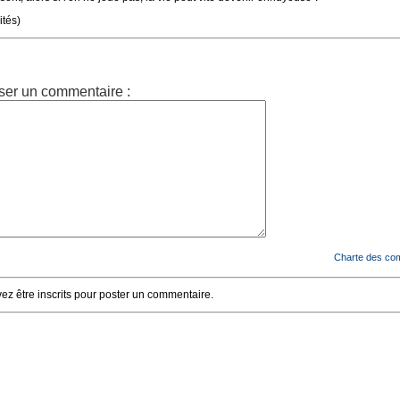
ités)
ser un commentaire :
Charte des co
z être inscrits pour poster un commentaire.