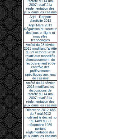
l’arrêté du 14 mai
2007 relatif à la
réglementation des
jeux dans les casinos
Arjel - Rapport
d'activité 2012
Arjel Mars 2013
Régulation du secteur
des jeux en ligne et
nouvelles
technologies
Arrêté du 28 février
2013 modifiant l'arrêté
du 29 octobre 2010
relatif aux modalités
d'encaissement, de
recouvrement et de
contrôle des
prélèvements
spécifiques aux jeux
de casinos
Arrêté du 14 février
2013 modifiant les
dispositions de
l'arrêté du 14 mai
2007 relatif à la
réglementation des
jeux dans les casinos
Décret no 2012-685
du 7 mai 2012
modifiant le décret no
59-1489 du 22
décembre 1959
portant
réglementation des
jeux dans les casinos