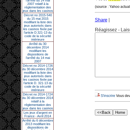
l’arrêté du 14 mai
2007 relatif à la
(source : Yahoo actual
réglementation des
jeux dans les casinos
Décret no 2015-540
du 15 mai 2015
Share
|
modifiant la liste des
jeux autorisés dans
les casinos fixée par
Réagissez - Lais
l’article D.321-13 du
code de la sécurité
intérieure
Arrêté du 30
décembre 2014
modifiant les
dispositions de
l’arrêté du 14 mai
2007
Décret no 2014-1726
du 30 décembre 2014
modifiant la liste des
jeux autorisés dans
les casinos fixée par
l’article D. 321-13 du
code de la sécurité
intérieure
Décret no 2014-1724
S'inscrire
Vous deve
du 30 décembre 2014
relatif à la
réglementation des
jeux dans les casinos
Les jeux d’argent en
France - Avril 2014
Arrêté du 6 décembre
2013 modifiant les
dispositions de