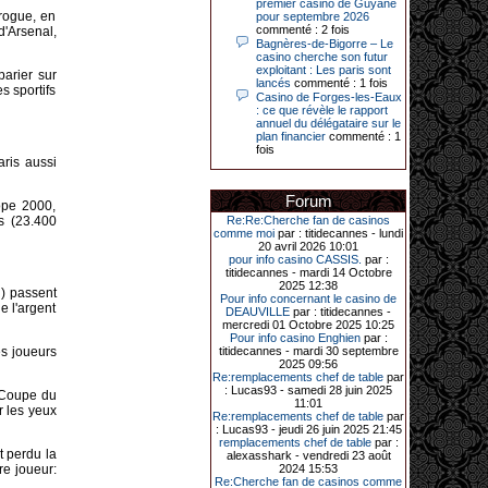
premier casino de Guyane
Le plus gros gain gagné depuis plus
rogue, en
pour septembre 2026
de 20 ans dans l’établissement.
commenté : 2 fois
d'Arsenal,
Bagnères-de-Bigorre – Le
casino cherche son futur
exploitant : Les paris sont
arier sur
lancés
commenté : 1 fois
31-03-2026|
s sportifs
Casino de Forges-les-Eaux
: ce que révèle le rapport
Série de jackpots au casino JOA de
annuel du délégataire sur le
Gujan-Mestras : ce mois de mars a
plan financier
commenté : 1
été fructueux pour quelques
fois
joueurs. D’abord avec 44 207 euros
aris aussi
remportés le dimanche 22 mars sur
une machine à sous pour une mise
initiale de 5,28 €. Puis quelques
Forum
jours plus tard, le vendredi 27 mars,
ope 2000,
un joueur a décroché 12 086 euros
es (23.400
Re:Re:Cherche fan de casinos
sur une autre machine à sous.
comme moi
par : titidecannes - lundi
20 avril 2026 10:01
Enfin, troisième et dernier jackpot,
pour info casino CASSIS.
par :
record cette fois-ci, le samedi 28
titidecannes - mardi 14 Octobre
mars dernier. Quelque 111 322
2025 12:38
) passent
euros ont été remportés sur la table
Pour info concernant le casino de
d’Ultimate Texas Hold’em Poker,
e l'argent
DEAUVILLE
par : titidecannes -
grâce à une mise de 5 euros sur la
mercredi 01 Octobre 2025 10:25
case bonus et une quinte flush
Pour info casino Enghien
par :
royale. Ces gains ont été annoncés
es joueurs
titidecannes - mardi 30 septembre
dans un communiqué diffusé par le
2025 09:56
casino ce lundi 30 mars en soirée.
Re:remplacements chef de table
par
: Lucas93 - samedi 28 juin 2025
a Coupe du
11:01
r les yeux
Re:remplacements chef de table
par
: Lucas93 - jeudi 26 juin 2025 21:45
11-01-2026|
remplacements chef de table
par :
t perdu la
alexasshark - vendredi 23 août
Dimanche 11 janvier, en soirée, une
re joueur:
2024 15:53
cliente retraitée de 78 ans, habitant
Re:Cherche fan de casinos comme
Trémuson, a eu l’énorme surprise