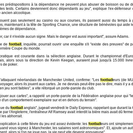
 des prédispositions à la dépendance ne peuvent plus abuser de boisson ou de d
 des tests. Certains deviennent donc dépendants au jeu", explique l'ex-défenseur 
 ancien alcoolique.
jouent pas seulement au casino ou aux courses, ils passent aussi du temps à p
ams, maintenant à la tête de Sporting Chance, une structure de bénévoles qui aide le
blèmes de dépendance.
cter, car il n'existe aucun signe. Mais le danger est aussi important", assure Adams.
se de
football
, inquiète, pourrait ouvrir une enquête s'il "existe des preuves" de p
dernière Coupe du monde.
 pratique est courante dans la sélection anglaise. Durant le championnat d'Eur
ais, alors sous la direction de Kevin Keegan, auraient joué jusqu'à 15.000 livr
s de poker.
l'attaquant néerlandais de Manchester United, confirme: "Les
football
eurs (de MU
ager, alors ils jouent aux cartes. Je ne devrais peut-être pas le dire, mais il y a d
n jeu sont faibles", a vite rétorqué un porte-parole du club.
l à jouer aux cartes", a rappelé un porte-parole de la Fédération anglaise pour qui "l
ve d'un comportement exemplaire sur et en dehors du terrain".
que du
football
anglais", jugeait vendredi le Daily Express, rappelant que durant l
ar l'Angleterre, l'entraîneur Alf Ramsey avait interdit la bière mais avait dû ferme
 les abhorrait.
explication à cette fièvre du jeu est assez évidente: les
football
eurs ont simplemen
uand vous signez à Manchester, les salaires sont astronomiques". Et, ajoute un aut
isent, alors si l'on ne joue pas, la vie peut vite devenir ennuyeuse".