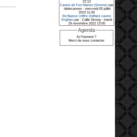
22:12
grâce à une mise de 5 euros sur la
Casino de Fort Mahon (Somme)
par
case bonus et une quinte flush
: titidecannes - mercredi 05 juillet
royale. Ces gains ont été annoncés
2023 11:00
dans un communiqué diffusé par le
Re:Baisse chiffre d'affaire casino
casino ce lundi 30 mars en soirée.
Enghien
par : Callie Strong - mardi
29 novembre 2022 13:00
Agenda
11-01-2026|
Ev?nement ?
Merci de nous contacter
Dimanche 11 janvier, en soirée, une
cliente retraitée de 78 ans, habitant
Trémuson, a eu l’énorme surprise
de décrocher un méga jackpot.
Elle n’a misé que 88 centimes sur
une machine à sous et a remporté
4_ 239 €?!