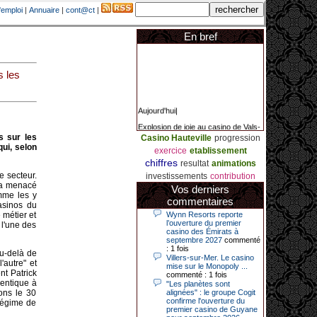
'emploi
|
Annuaire
|
cont@ct
|
En bref
s les
Aujourd'hui|
Explosion de joie au casino de Vals-
les-bains ce vendredi 7 août. Une
s sur les
Casino Hauteville
progression
Ardéchoise a décroché le jackpot,
qui, selon
51 232 € sur une machine à sous.
exercice
etablissement
La retraitée, originaire de la Voulte-
chiffres
resultat
animations
sur-Rhône et habituée du casino
depuis plus de 20 ans, "n'en
e secteur.
investissements
contribution
revenait pas".
, a menacé
Vos derniers
mme les y
commentaires
asinos du
 métier et
Wynn Resorts reporte
22-07-2026|
l’ouverture du premier
 l'une des
casino des Émirats à
Un touriste italien en vacances sur
septembre 2027
commenté
la Côte d’Azur a remporté un
: 1 fois
au-delà de
jackpot exceptionnel de 84.631
Villers-sur-Mer. Le casino
'autre" et
euros dans la nuit de samedi à
mise sur le Monopoly ...
nt Patrick
dimanche au Casino Barrière Le
commenté : 1 fois
Croisette à Cannes. Il s’agit d’un
dentique à
"Les planètes sont
nouveau record de gains de l’année
ons le 30
alignées" : le groupe Cogit
2026 pour cet établissement.
confirme l'ouverture du
régime de
premier casino de Guyane