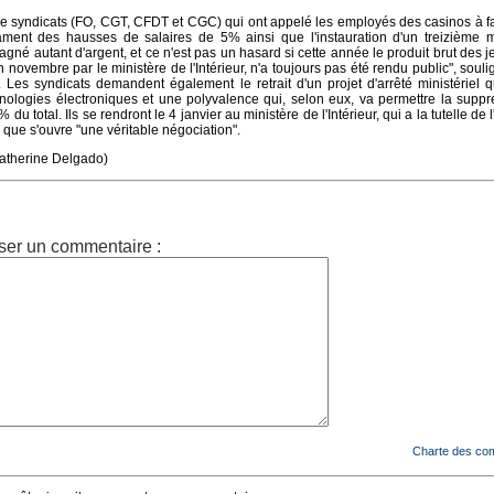
re syndicats (FO, CGT, CFDT et CGC) qui ont appelé les employés des casinos à f
ment des hausses de salaires de 5% ainsi que l'instauration d'un treizième m
agné autant d'argent, et ce n'est pas un hasard si cette année le produit brut des j
 novembre par le ministère de l'Intérieur, n'a toujours pas été rendu public", soul
Les syndicats demandent également le retrait d'un projet d'arrêté ministériel q
chnologies électroniques et une polyvalence qui, selon eux, va permettre la supp
du total. Ils se rendront le 4 janvier au ministère de l'Intérieur, qui a la tutelle de l
r que s'ouvre "une véritable négociation".
/Catherine Delgado)
ser un commentaire :
Charte des co