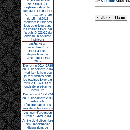
l’arrêté du 14 mai
S'inscrire
Vous deve
2007 relatif à la
réglementation des
jeux dans les casinos
Décret no 2015-540
du 15 mai 2015
modifiant la liste des
jeux autorisés dans
les casinos fixée par
l’article D.321-13 du
code de la sécurité
intérieure
Arrêté du 30
décembre 2014
modifiant les
dispositions de
l’arrêté du 14 mai
2007
Décret no 2014-1726
du 30 décembre 2014
modifiant la liste des
jeux autorisés dans
les casinos fixée par
l’article D. 321-13 du
code de la sécurité
intérieure
Décret no 2014-1724
du 30 décembre 2014
relatif à la
réglementation des
jeux dans les casinos
Les jeux d’argent en
France - Avril 2014
Arrêté du 6 décembre
2013 modifiant les
dispositions de