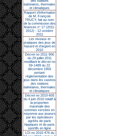
des stations
balnéaires, thermales
et climatiques
Rapport d'information
de M. François
TRUCY, fait au nom
de la commission des
finances n° 17 (2011-
2012) - 12 octobre
2011
Les niveaux et
pratiques des jeux de
hasard et d’argent en
2010
Décret no 2011-906
du 29 juillet 2011
modifiant le décret no
59-1489 du 22
décembre 1959
portant
réglementation des
jeux dans les casinos
des stations
balnéaires, thermales
et climatiques
Décret no 2010-605
du 4 juin 2010 relatif à
la proportion
maximale des
sommes versées en
moyenne aux joueurs
par les opérateurs
agréés de paris
hippiques et de paris
sportifs en ligne
LOI no 2010-476 du