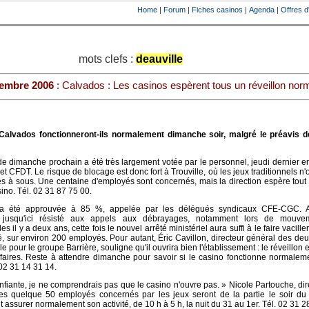
Home
|
Forum
|
Fiches casinos
|
Agenda
|
Offres d
mots clefs :
deauville
embre 2006
: Calvados : Les casinos espèrent tous un réveillon nor
Calvados fonctionneront-ils normalement dimanche soir, malgré le préavis d
 de dimanche prochain a été très largement votée par le personnel, jeudi dernier e
t CFDT. Le risque de blocage est donc fort à Trouville, où les jeux traditionnels n'o
s à sous. Une centaine d'employés sont concernés, mais la direction espère tou
sino. Tél. 02 31 87 75 00.
 été approuvée à 85 %, appelée par les délégués syndicaux CFE-CGC. A
it jusqu'ici résisté aux appels aux débrayages, notamment lors de mouv
es il y a deux ans, cette fois le nouvel arrêté ministériel aura suffi à le faire vacill
é, sur environ 200 employés. Pour autant, Éric Cavillon, directeur général des de
le pour le groupe Barrière, souligne qu'il ouvrira bien l'établissement : le réveillon 
affaires. Reste à attendre dimanche pour savoir si le casino fonctionne normaleme
 02 31 14 31 14.
nfiante, je ne comprendrais pas que le casino n'ouvre pas. » Nicole Partouche, dir
es quelque 50 employés concernés par les jeux seront de la partie le soir du r
t assurer normalement son activité, de 10 h à 5 h, la nuit du 31 au 1er. Tél. 02 31 2