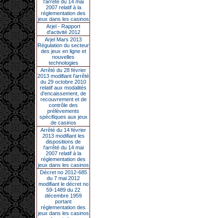
l’arrêté du 14 mai
2007 relatif à la
réglementation des
jeux dans les casinos
Arjel - Rapport
d'activité 2012
Arjel Mars 2013
Régulation du secteur
des jeux en ligne et
nouvelles
technologies
Arrêté du 28 février
2013 modifiant l'arrêté
du 29 octobre 2010
relatif aux modalités
d'encaissement, de
recouvrement et de
contrôle des
prélèvements
spécifiques aux jeux
de casinos
Arrêté du 14 février
2013 modifiant les
dispositions de
l'arrêté du 14 mai
2007 relatif à la
réglementation des
jeux dans les casinos
Décret no 2012-685
du 7 mai 2012
modifiant le décret no
59-1489 du 22
décembre 1959
portant
réglementation des
jeux dans les casinos