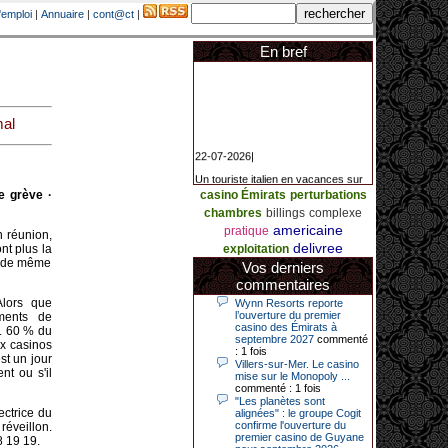
'emploi
|
Annuaire
|
cont@ct
|
En bref
mal
22-07-2026|
Un touriste italien en vacances sur
la Côte d’Azur a remporté un
e grève ·
casino Émirats
perturbations
jackpot exceptionnel de 84.631
euros dans la nuit de samedi à
chambres
billings
complexe
dimanche au Casino Barrière Le
americaine
pratique
Croisette à Cannes. Il s’agit d’un
n réunion,
nouveau record de gains de l’année
delivree
nt plus la
exploitation
2026 pour cet établissement.
t de même
Vos derniers
commentaires
lors que
Wynn Resorts reporte
14-04-2026|
l’ouverture du premier
ements de
casino des Émirats à
er. 60 % du
Dimanche 12 avril 2026, cette date
septembre 2027
commenté
ux casinos
restera gravée dans la mémoire de
: 1 fois
est un jour
ce joueur du casino de Saint-Quay-
Villers-sur-Mer. Le casino
nt ou s'il
Portrieux (Côtes-d’Armor).
mise sur le Monopoly ...
commenté : 1 fois
Ce quinquagénaire, habitant Plouha
"Les planètes sont
mais souhaitant garder l’anonymat,
ectrice du
alignées" : le groupe Cogit
a eu l’énorme surprise de décrocher
confirme l'ouverture du
éveillon.
un jackpot record de 82 426 €.
premier casino de Guyane
8 19 19.