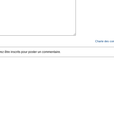
Charte des co
z être inscrits pour poster un commentaire.