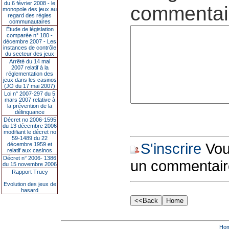
du 6 février 2008 - le
commentair
monopole des jeux au
regard des règles
communautaires
Étude de législation
comparée n° 180 -
décembre 2007 - Les
instances de contrôle
du secteur des jeux
Arrêté du 14 mai
2007 relatif à la
réglementation des
jeux dans les casinos
(JO du 17 mai 2007)
Loi n° 2007-297 du 5
mars 2007 relative à
la prévention de la
délinquance
Décret no 2006-1595
du 13 décembre 2006
modifiant le décret no
59-1489 du 22
S'inscrire
Vous
décembre 1959 et
relatif aux casinos
Décret n° 2006- 1386
un commentair
du 15 novembre 2006
Rapport Trucy
Evolution des jeux de
hasard
Ho