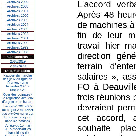
L'accord verb
Archives 2009
Archives 2008
Archives 2007
Après 48 heure
Archives 2006
Archives 2005
de machines à 
Archives 2004
Archives 2003
fin de leur 
Archives 2002
Archives 2001
travail hier m
Archives 2000
Archives 1999
Archives 1998
direction gén
Classements
2018/2019
terrain d'ent
2019/2020
Documentation
salaires », as
Rapport du marché
des jeux en ligne en
France, 4eme
FO à Deauville
trimestre 2020 -
18/03/2021
trois réunions
Cour des comptes -
La régulation des jeux
d’argent et de hasard
devraient perm
Décret n° 2015-669
du 15 juin 2015 relatif
aux prélèvements sur
cet accord, 
le produit des jeux
dans les casinos
souhaite pla
Arrêté du 15 mai
2015 modifiant les
dispositions de