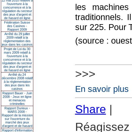
12 mai 2010 relative à
l’ouverture à la
les machines
concurrence et à la
régulation du secteur
traditionnels.
des jeux d’argent et
de hasard en ligne
Fédération Suisse
sur 225. Pour Tr
des Casinos -
Rapport 2009
Arrêté du 29 juillet
2009 relatif à la
(source : oues
réglementation des
jeux dans les casinos
Projet de Loi du 30
mars 2009 relatif à
l’ouverture à la
concurrence et à la
régulation du secteur
des jeux d’argent et
>>>
de hasard en ligne
Arrêté du 24
décembre 2008 relatif
à la réglementation
des jeux dans les
En savoir plus
casinos
Rapport Bauer - Juin
2008 - Jeux en ligne
et menaces
criminelles
Share
|
Rapport Durieux -
MARS 2008 -
Rapport de la mission
sur l’ouverture du
marché des jeux
Réagissez 
d’argent et de hasard
Rapport d'information