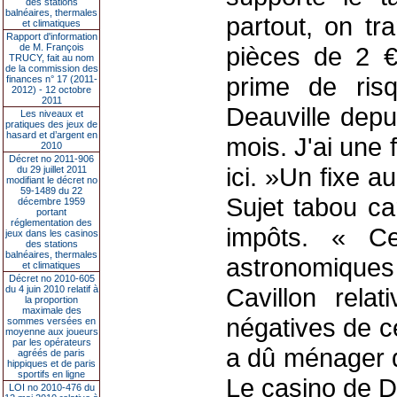
des stations
balnéaires, thermales
partout, on t
et climatiques
Rapport d'information
de M. François
pièces de 2 €
TRUCY, fait au nom
de la commission des
prime de risq
finances n° 17 (2011-
2012) - 12 octobre
2011
Deauville depu
Les niveaux et
pratiques des jeux de
hasard et d’argent en
mois. J'ai une f
2010
Décret no 2011-906
ici. »Un fixe au
du 29 juillet 2011
modifiant le décret no
59-1489 du 22
Sujet tabou ca
décembre 1959
portant
réglementation des
impôts. « 
jeux dans les casinos
des stations
balnéaires, thermales
astronomiques »
et climatiques
Décret no 2010-605
Cavillon relat
du 4 juin 2010 relatif à
la proportion
maximale des
négatives de ce
sommes versées en
moyenne aux joueurs
par les opérateurs
a dû ménager qu
agréés de paris
hippiques et de paris
sportifs en ligne
Le casino de D
LOI no 2010-476 du