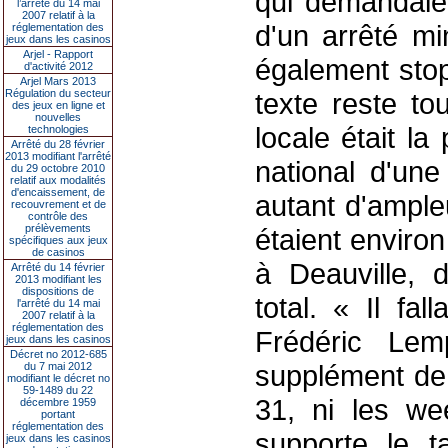
qui demandaien
l’arrêté du 14 mai
2007 relatif à la
d'un arrêté mi
réglementation des
jeux dans les casinos
Arjel - Rapport
également sto
d'activité 2012
Arjel Mars 2013
Régulation du secteur
texte reste tou
des jeux en ligne et
nouvelles
locale était l
technologies
Arrêté du 28 février
2013 modifiant l'arrêté
national d'une
du 29 octobre 2010
relatif aux modalités
d'encaissement, de
autant d'ample
recouvrement et de
contrôle des
prélèvements
étaient environ
spécifiques aux jeux
de casinos
à Deauville, d
Arrêté du 14 février
2013 modifiant les
dispositions de
total. « Il fa
l'arrêté du 14 mai
2007 relatif à la
réglementation des
Frédéric Lem
jeux dans les casinos
Décret no 2012-685
supplément de 
du 7 mai 2012
modifiant le décret no
59-1489 du 22
31, ni les we
décembre 1959
portant
réglementation des
supporte le t
jeux dans les casinos