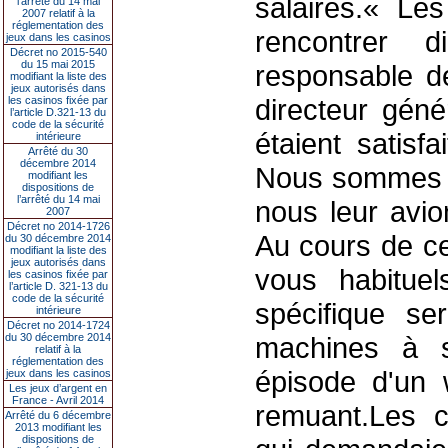
salaires.« L
l’arrêté du 14 mai
2007 relatif à la
réglementation des
rencontrer 
jeux dans les casinos
Décret no 2015-540
du 15 mai 2015
responsable de
modifiant la liste des
jeux autorisés dans
directeur géné
les casinos fixée par
l’article D.321-13 du
code de la sécurité
étaient satisf
intérieure
Arrêté du 30
décembre 2014
Nous sommes r
modifiant les
dispositions de
l’arrêté du 14 mai
nous leur avio
2007
Décret no 2014-1726
Au cours de ce
du 30 décembre 2014
modifiant la liste des
jeux autorisés dans
vous habitue
les casinos fixée par
l’article D. 321-13 du
code de la sécurité
spécifique s
intérieure
Décret no 2014-1724
du 30 décembre 2014
machines à s
relatif à la
réglementation des
épisode d'un 
jeux dans les casinos
Les jeux d’argent en
France - Avril 2014
remuant.Les co
Arrêté du 6 décembre
2013 modifiant les
dispositions de