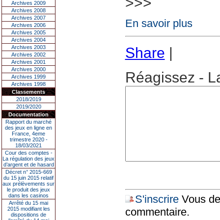
>>>
Archives 2009
Archives 2008
Archives 2007
En savoir plus
Archives 2006
Archives 2005
Archives 2004
Archives 2003
Share
|
Archives 2002
Archives 2001
Archives 2000
Réagissez - L
Archives 1999
Archives 1998
Classements
2018/2019
2019/2020
Documentation
Rapport du marché
des jeux en ligne en
France, 4eme
trimestre 2020 -
18/03/2021
Cour des comptes -
La régulation des jeux
d’argent et de hasard
Décret n° 2015-669
du 15 juin 2015 relatif
aux prélèvements sur
le produit des jeux
dans les casinos
S'inscrire
Vous dev
Arrêté du 15 mai
2015 modifiant les
commentaire.
dispositions de