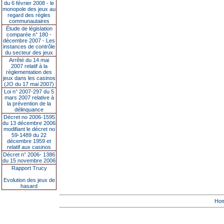
du 6 février 2008 - le
monopole des jeux au
regard des règles
communautaires
Étude de législation
comparée n° 180 -
décembre 2007 - Les
instances de contrôle
du secteur des jeux
Arrêté du 14 mai
2007 relatif à la
réglementation des
jeux dans les casinos
(JO du 17 mai 2007)
Loi n° 2007-297 du 5
mars 2007 relative à
la prévention de la
délinquance
Décret no 2006-1595
du 13 décembre 2006
modifiant le décret no
59-1489 du 22
décembre 1959 et
relatif aux casinos
Décret n° 2006- 1386
du 15 novembre 2006
Rapport Trucy
Evolution des jeux de
hasard
Ho