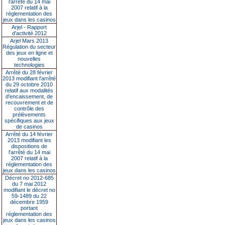
l’arrêté du 14 mai
2007 relatif à la
réglementation des
jeux dans les casinos
Arjel - Rapport
d'activité 2012
Arjel Mars 2013
Régulation du secteur
des jeux en ligne et
nouvelles
technologies
Arrêté du 28 février
2013 modifiant l'arrêté
du 29 octobre 2010
relatif aux modalités
d'encaissement, de
recouvrement et de
contrôle des
prélèvements
spécifiques aux jeux
de casinos
Arrêté du 14 février
2013 modifiant les
dispositions de
l'arrêté du 14 mai
2007 relatif à la
réglementation des
jeux dans les casinos
Décret no 2012-685
du 7 mai 2012
modifiant le décret no
59-1489 du 22
décembre 1959
portant
réglementation des
jeux dans les casinos