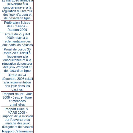
12 mai 2010 relative à
l’ouverture à la
concurrence et à la
régulation du secteur
des jeux d’argent et
de hasard en ligne
Fédération Suisse
des Casinos -
Rapport 2009
Arrêté du 29 juillet
2009 relatif à la
réglementation des
jeux dans les casinos
Projet de Loi du 30
mars 2009 relatif à
l’ouverture à la
concurrence et à la
régulation du secteur
des jeux d’argent et
de hasard en ligne
Arrêté du 24
décembre 2008 relatif
à la réglementation
des jeux dans les
casinos
Rapport Bauer - Juin
2008 - Jeux en ligne
et menaces
criminelles
Rapport Durieux -
MARS 2008 -
Rapport de la mission
sur l’ouverture du
marché des jeux
d’argent et de hasard
Rapport d'information