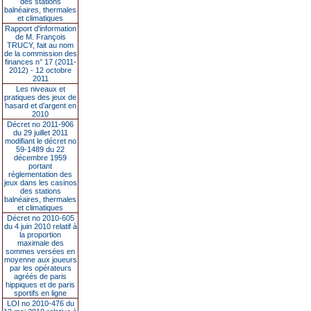
des stations
balnéaires, thermales
et climatiques
Rapport d'information
de M. François
TRUCY, fait au nom
de la commission des
finances n° 17 (2011-
2012) - 12 octobre
2011
Les niveaux et
pratiques des jeux de
hasard et d’argent en
2010
Décret no 2011-906
du 29 juillet 2011
modifiant le décret no
59-1489 du 22
décembre 1959
portant
réglementation des
jeux dans les casinos
des stations
balnéaires, thermales
et climatiques
Décret no 2010-605
du 4 juin 2010 relatif à
la proportion
maximale des
sommes versées en
moyenne aux joueurs
par les opérateurs
agréés de paris
hippiques et de paris
sportifs en ligne
LOI no 2010-476 du