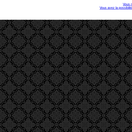
Vous r
Vous avez la possibili