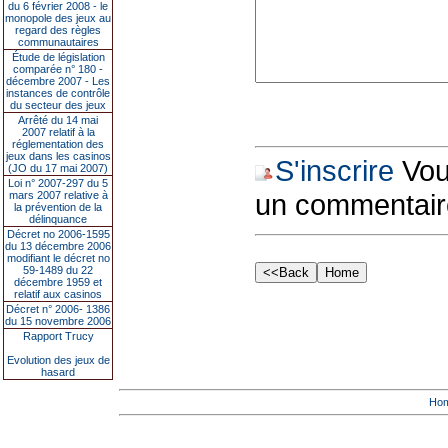
du 6 février 2008 - le
monopole des jeux au
regard des règles
communautaires
Étude de législation
comparée n° 180 -
décembre 2007 - Les
instances de contrôle
du secteur des jeux
Arrêté du 14 mai
2007 relatif à la
réglementation des
jeux dans les casinos
S'inscrire
Vous
(JO du 17 mai 2007)
Loi n° 2007-297 du 5
un commentair
mars 2007 relative à
la prévention de la
délinquance
Décret no 2006-1595
du 13 décembre 2006
modifiant le décret no
59-1489 du 22
décembre 1959 et
relatif aux casinos
Décret n° 2006- 1386
du 15 novembre 2006
Rapport Trucy
Evolution des jeux de
hasard
Ho