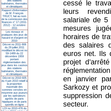
cessé le trava
des stations
balnéaires, thermales
et climatiques
leurs revend
Rapport d'information
de M. François
TRUCY, fait au nom
salariale de 5
de la commission des
finances n° 17 (2011-
2012) - 12 octobre
mesures jugé
2011
Les niveaux et
horaires de tra
pratiques des jeux de
hasard et d’argent en
2010
des salaires 
Décret no 2011-906
du 29 juillet 2011
modifiant le décret no
euros net. Ils
59-1489 du 22
décembre 1959
portant
projet d’arrêt
réglementation des
jeux dans les casinos
réglementation 
des stations
balnéaires, thermales
et climatiques
en janvier par
Décret no 2010-605
du 4 juin 2010 relatif à
la proportion
Sarkozy et pro
maximale des
sommes versées en
moyenne aux joueurs
suppression d
par les opérateurs
agréés de paris
secteur.
hippiques et de paris
sportifs en ligne
LOI no 2010-476 du