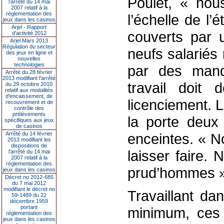
Poulet, « nou
l’arrêté du 14 mai
2007 relatif à la
réglementation des
l’échelle de l
jeux dans les casinos
Arjel - Rapport
couverts par u
d'activité 2012
Arjel Mars 2013
Régulation du secteur
neufs salariés
des jeux en ligne et
nouvelles
technologies
par des manda
Arrêté du 28 février
2013 modifiant l'arrêté
travail doit
du 29 octobre 2010
relatif aux modalités
d'encaissement, de
licenciement. 
recouvrement et de
contrôle des
prélèvements
la porte deux
spécifiques aux jeux
de casinos
Arrêté du 14 février
enceintes. « 
2013 modifiant les
dispositions de
laisser faire.
l'arrêté du 14 mai
2007 relatif à la
réglementation des
prud’hommes »,
jeux dans les casinos
Décret no 2012-685
du 7 mai 2012
modifiant le décret no
Travaillant da
59-1489 du 22
décembre 1959
portant
minimum, ces 
réglementation des
jeux dans les casinos