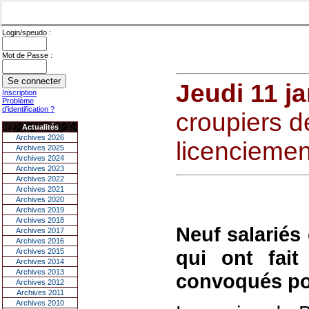
Login/speudo :
Mot de Passe :
Jeudi 11 j
Inscription
Problème
d'identification ?
croupiers 
Actualités
Archives 2026
licenciemen
Archives 2025
Archives 2024
Archives 2023
Archives 2022
Archives 2021
Archives 2020
Archives 2019
Archives 2018
Neuf salariés
Archives 2017
Archives 2016
qui ont fait
Archives 2015
Archives 2014
Archives 2013
convoqués pou
Archives 2012
Archives 2011
Archives 2010