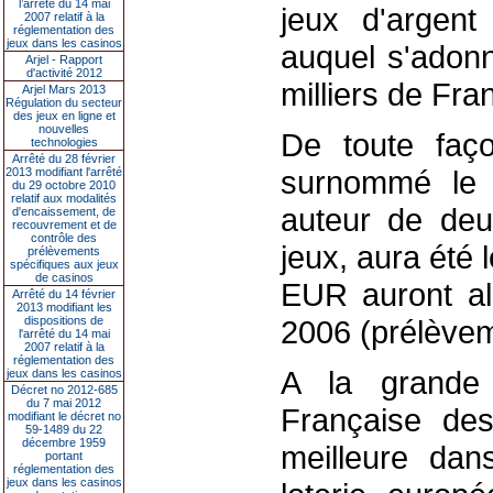
l’arrêté du 14 mai
jeux d'argent
2007 relatif à la
réglementation des
jeux dans les casinos
auquel s'adonn
Arjel - Rapport
d'activité 2012
milliers de Fra
Arjel Mars 2013
Régulation du secteur
des jeux en ligne et
nouvelles
De toute faço
technologies
Arrêté du 28 février
surnommé le 
2013 modifiant l'arrêté
du 29 octobre 2010
relatif aux modalités
auteur de deux
d'encaissement, de
recouvrement et de
contrôle des
jeux, aura été
prélèvements
spécifiques aux jeux
de casinos
EUR auront al
Arrêté du 14 février
2013 modifiant les
dispositions de
2006 (prélèvem
l'arrêté du 14 mai
2007 relatif à la
réglementation des
A la grande 
jeux dans les casinos
Décret no 2012-685
du 7 mai 2012
Française de
modifiant le décret no
59-1489 du 22
décembre 1959
meilleure dan
portant
réglementation des
jeux dans les casinos