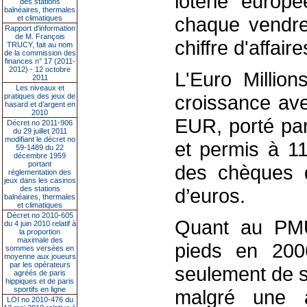
loterie europ
des stations
balnéaires, thermales
chaque vendre
et climatiques
Rapport d'information
de M. François
chiffre d'affai
TRUCY, fait au nom
de la commission des
finances n° 17 (2011-
2012) - 12 octobre
L'Euro Millio
2011
Les niveaux et
croissance ave
pratiques des jeux de
hasard et d’argent en
2010
EUR, porté pa
Décret no 2011-906
du 29 juillet 2011
modifiant le décret no
et permis à 1
59-1489 du 22
décembre 1959
portant
des chèques d
réglementation des
jeux dans les casinos
des stations
d’euros.
balnéaires, thermales
et climatiques
Décret no 2010-605
Quant au PMU
du 4 juin 2010 relatif à
la proportion
maximale des
pieds en 20
sommes versées en
moyenne aux joueurs
par les opérateurs
seulement de s
agréés de paris
hippiques et de paris
sportifs en ligne
malgré une 
LOI no 2010-476 du