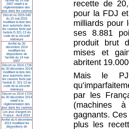
l’arrêté du 14 mai
recette de 20,
2007 relatif à la
réglementation des
pour la FDJ et
jeux dans les casinos
Décret no 2015-540
du 15 mai 2015
milliards pour
modifiant la liste des
jeux autorisés dans
les casinos fixée par
ses 8.881 poi
l’article D.321-13 du
code de la sécurité
intérieure
produit brut 
Arrêté du 30
décembre 2014
mises et gai
modifiant les
dispositions de
l’arrêté du 14 mai
abritent 19.00
2007
Décret no 2014-1726
du 30 décembre 2014
modifiant la liste des
Mais le PJ
jeux autorisés dans
les casinos fixée par
qu'imparfaitem
l’article D. 321-13 du
code de la sécurité
intérieure
par les Franç
Décret no 2014-1724
du 30 décembre 2014
relatif à la
(machines à
réglementation des
jeux dans les casinos
gagnants. Ces 
Les jeux d’argent en
France - Avril 2014
Arrêté du 6 décembre
plus les recet
2013 modifiant les
dispositions de