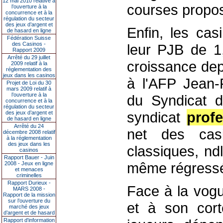
12 mai 2010 relative à
courses propos
l’ouverture à la
concurrence et à la
régulation du secteur
des jeux d’argent et
Enfin, les ca
de hasard en ligne
Fédération Suisse
des Casinos -
leur PJB de 1,
Rapport 2009
Arrêté du 29 juillet
croissance dep
2009 relatif à la
réglementation des
jeux dans les casinos
à l'AFP Jean-F
Projet de Loi du 30
mars 2009 relatif à
l’ouverture à la
du Syndicat d
concurrence et à la
régulation du secteur
syndicat
prof
des jeux d’argent et
de hasard en ligne
Arrêté du 24
net des cas
décembre 2008 relatif
à la réglementation
des jeux dans les
classiques, nd
casinos
Rapport Bauer - Juin
même régressé
2008 - Jeux en ligne
et menaces
criminelles
Rapport Durieux -
Face à la vogu
MARS 2008 -
Rapport de la mission
sur l’ouverture du
et à son cort
marché des jeux
d’argent et de hasard
Rapport d'information