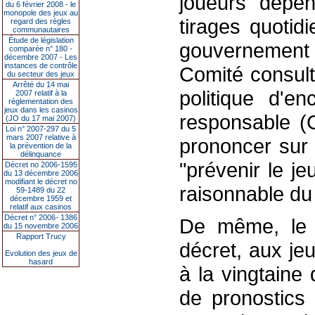
joueurs dépe
du 6 février 2008 - le
monopole des jeux au
tirages quotid
regard des règles
communautaires
Étude de législation
gouvernement 
comparée n° 180 -
décembre 2007 - Les
instances de contrôle
Comité consult
du secteur des jeux
Arrêté du 14 mai
politique d'e
2007 relatif à la
réglementation des
jeux dans les casinos
responsable (C
(JO du 17 mai 2007)
Loi n° 2007-297 du 5
mars 2007 relative à
prononcer sur 
la prévention de la
délinquance
"prévenir le je
Décret no 2006-1595
du 13 décembre 2006
modifiant le décret no
raisonnable du 
59-1489 du 22
décembre 1959 et
relatif aux casinos
Décret n° 2006- 1386
De même, le g
du 15 novembre 2006
Rapport Trucy
décret, aux je
Evolution des jeux de
hasard
à la vingtaine
de pronostics 