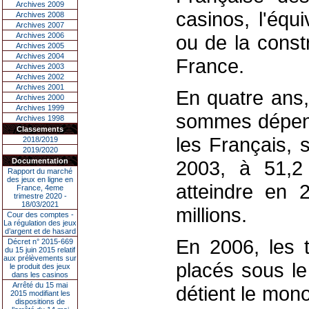
Archives 2009
casinos, l'équ
Archives 2008
Archives 2007
Archives 2006
ou de la const
Archives 2005
Archives 2004
France.
Archives 2003
Archives 2002
Archives 2001
En quatre ans,
Archives 2000
Archives 1999
sommes dépens
Archives 1998
Classements
les Français,
2018/2019
2019/2020
Documentation
2003, à 51,2
Rapport du marché
des jeux en ligne en
atteindre en
France, 4eme
trimestre 2020 -
18/03/2021
millions.
Cour des comptes -
La régulation des jeux
d’argent et de hasard
En 2006, les t
Décret n° 2015-669
du 15 juin 2015 relatif
aux prélèvements sur
placés sous le 
le produit des jeux
dans les casinos
Arrêté du 15 mai
détient le mon
2015 modifiant les
dispositions de