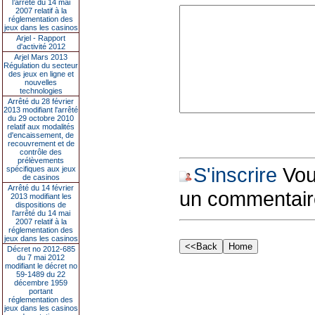
l’arrêté du 14 mai
2007 relatif à la
réglementation des
jeux dans les casinos
Arjel - Rapport
d'activité 2012
Arjel Mars 2013
Régulation du secteur
des jeux en ligne et
nouvelles
technologies
Arrêté du 28 février
2013 modifiant l'arrêté
du 29 octobre 2010
relatif aux modalités
d'encaissement, de
recouvrement et de
contrôle des
prélèvements
S'inscrire
Vous
spécifiques aux jeux
de casinos
Arrêté du 14 février
un commentair
2013 modifiant les
dispositions de
l'arrêté du 14 mai
2007 relatif à la
réglementation des
jeux dans les casinos
Décret no 2012-685
du 7 mai 2012
modifiant le décret no
59-1489 du 22
décembre 1959
portant
réglementation des
jeux dans les casinos