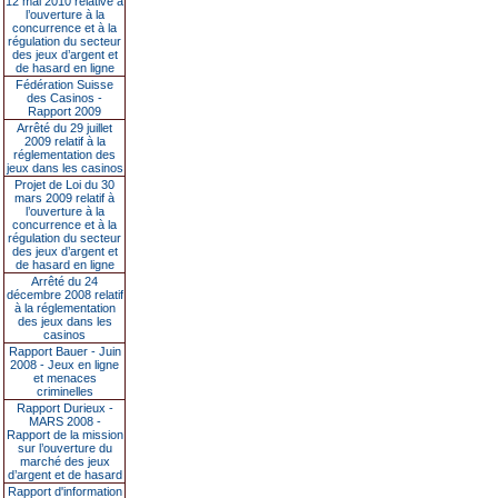
12 mai 2010 relative à
l’ouverture à la
concurrence et à la
régulation du secteur
des jeux d’argent et
de hasard en ligne
Fédération Suisse
des Casinos -
Rapport 2009
Arrêté du 29 juillet
2009 relatif à la
réglementation des
jeux dans les casinos
Projet de Loi du 30
mars 2009 relatif à
l’ouverture à la
concurrence et à la
régulation du secteur
des jeux d’argent et
de hasard en ligne
Arrêté du 24
décembre 2008 relatif
à la réglementation
des jeux dans les
casinos
Rapport Bauer - Juin
2008 - Jeux en ligne
et menaces
criminelles
Rapport Durieux -
MARS 2008 -
Rapport de la mission
sur l’ouverture du
marché des jeux
d’argent et de hasard
Rapport d'information