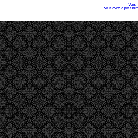
Vous r
Vous avez la possibili