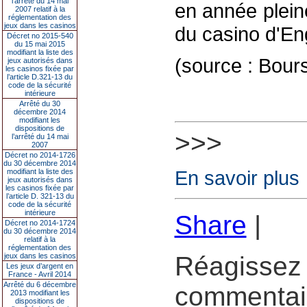
l’arrêté du 14 mai
en année plein
2007 relatif à la
réglementation des
jeux dans les casinos
du casino d'En
Décret no 2015-540
du 15 mai 2015
modifiant la liste des
(source : Bour
jeux autorisés dans
les casinos fixée par
l’article D.321-13 du
code de la sécurité
intérieure
Arrêté du 30
décembre 2014
modifiant les
dispositions de
>>>
l’arrêté du 14 mai
2007
Décret no 2014-1726
du 30 décembre 2014
En savoir plus
modifiant la liste des
jeux autorisés dans
les casinos fixée par
l’article D. 321-13 du
code de la sécurité
intérieure
Share
|
Décret no 2014-1724
du 30 décembre 2014
relatif à la
réglementation des
jeux dans les casinos
Réagissez 
Les jeux d’argent en
France - Avril 2014
Arrêté du 6 décembre
commentair
2013 modifiant les
dispositions de