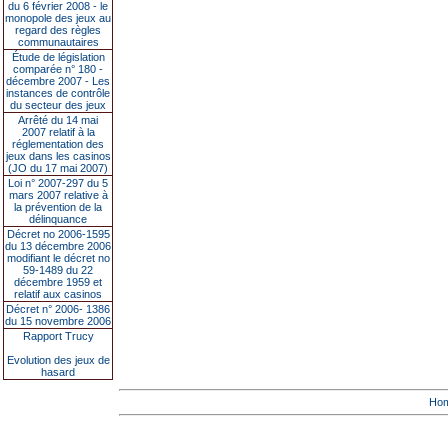
du 6 février 2008 - le
monopole des jeux au
regard des règles
communautaires
Étude de législation
comparée n° 180 -
décembre 2007 - Les
instances de contrôle
du secteur des jeux
Arrêté du 14 mai
2007 relatif à la
réglementation des
jeux dans les casinos
(JO du 17 mai 2007)
Loi n° 2007-297 du 5
mars 2007 relative à
la prévention de la
délinquance
Décret no 2006-1595
du 13 décembre 2006
modifiant le décret no
59-1489 du 22
décembre 1959 et
relatif aux casinos
Décret n° 2006- 1386
du 15 novembre 2006
Rapport Trucy
Evolution des jeux de
hasard
Ho