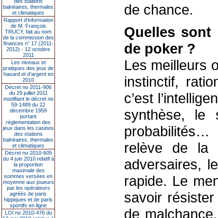
des stations
de chance.
balnéaires, thermales
et climatiques
Rapport d'information
de M. François
Quelles sont 
TRUCY, fait au nom
de la commission des
finances n° 17 (2011-
de poker ?
2012) - 12 octobre
2011
Les meilleurs o
Les niveaux et
pratiques des jeux de
hasard et d’argent en
instinctif, rat
2010
Décret no 2011-906
du 29 juillet 2011
c’est l’intellig
modifiant le décret no
59-1489 du 22
synthèse, le 
décembre 1959
portant
réglementation des
probabilités… 
jeux dans les casinos
des stations
balnéaires, thermales
relève de la 
et climatiques
Décret no 2010-605
du 4 juin 2010 relatif à
adversaires, l
la proportion
maximale des
rapide. Le ment
sommes versées en
moyenne aux joueurs
par les opérateurs
savoir résiste
agréés de paris
hippiques et de paris
sportifs en ligne
de malchance. 
LOI no 2010-476 du