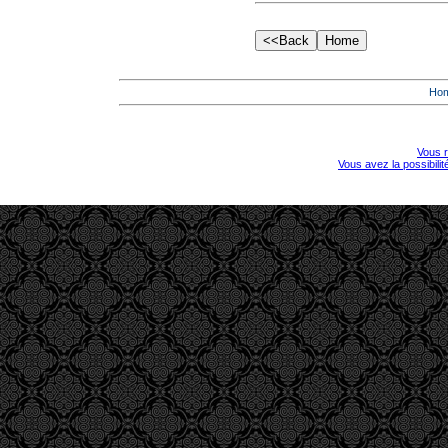
Ho
Vous r
Vous avez la possibili