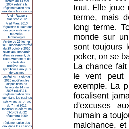
l’arrêté du 14 mai
2007 relatif à la
tout. Elle joue
réglementation des
jeux dans les casinos
terme, mais d
Arjel - Rapport
d'activité 2012
Arjel Mars 2013
long terme. To
Régulation du secteur
des jeux en ligne et
nouvelles
monde sur un
technologies
Arrêté du 28 février
sont toujours 
2013 modifiant l'arrêté
du 29 octobre 2010
relatif aux modalités
poker, on se b
d'encaissement, de
recouvrement et de
contrôle des
La chance fait
prélèvements
spécifiques aux jeux
de casinos
le vent peut 
Arrêté du 14 février
2013 modifiant les
exemple. La p
dispositions de
l'arrêté du 14 mai
2007 relatif à la
focalisent jam
réglementation des
jeux dans les casinos
Décret no 2012-685
d’excuses aux
du 7 mai 2012
modifiant le décret no
humain a toujo
59-1489 du 22
décembre 1959
portant
malchance, et 
réglementation des
jeux dans les casinos