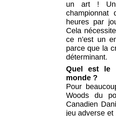
un art ! Un
championnat d
heures par jo
Cela nécessite
ce n’est un en
parce que la cré
déterminant.
Quel est le 
monde ?
Pour beaucoup,
Woods du pok
Canadien Dani
jeu adverse et