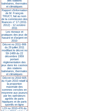
des stations
balnéaires, thermales
et climatiques
Rapport d'information
de M. François
TRUCY, fait au nom
de la commission des
finances n° 17 (2011-
2012) - 12 octobre
2011
Les niveaux et
pratiques des jeux de
hasard et d’argent en
2010
Décret no 2011-906
du 29 juillet 2011
modifiant le décret no
59-1489 du 22
décembre 1959
portant
réglementation des
jeux dans les casinos
des stations
balnéaires, thermales
et climatiques
Décret no 2010-605
du 4 juin 2010 relatif à
la proportion
maximale des
sommes versées en
moyenne aux joueurs
par les opérateurs
agréés de paris
hippiques et de paris
sportifs en ligne
LOI no 2010-476 du