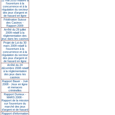
12 mai 2010 relative à
l’ouverture à la
concurrence et à la
régulation du secteur
des jeux d’argent et
de hasard en ligne
Fédération Suisse
des Casinos -
Rapport 2009
Arrêté du 29 juillet
2009 relatif à la
réglementation des
jeux dans les casinos
Projet de Loi du 30
mars 2009 relatif à
l’ouverture à la
concurrence et à la
régulation du secteur
des jeux d’argent et
de hasard en ligne
Arrêté du 24
décembre 2008 relatif
à la réglementation
des jeux dans les
casinos
Rapport Bauer - Juin
2008 - Jeux en ligne
et menaces
criminelles
Rapport Durieux -
MARS 2008 -
Rapport de la mission
sur l’ouverture du
marché des jeux
d’argent et de hasard
Rapport d'information