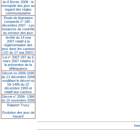
du 6 février 2008 - le
monopole des jeux au
regard des règles
communautaires
Étude de législation
comparée n° 180 -
décembre 2007 - Les
instances de contrôle
du secteur des jeux
Arrêté du 14 mai
2007 relatif à la
réglementation des
jeux dans les casinos
(JO du 17 mai 2007)
Loi n° 2007-297 du 5
mars 2007 relative à
la prévention de la
délinquance
Décret no 2006-1595
du 13 décembre 2006
modifiant le décret no
59-1489 du 22
décembre 1959 et
relatif aux casinos
Décret n° 2006- 1386
du 15 novembre 2006
Rapport Trucy
Evolution des jeux de
hasard
Ho