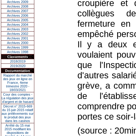
croupière et
Archives 2009
Archives 2008
collègues de
Archives 2007
Archives 2006
Archives 2005
fermeture en p
Archives 2004
Archives 2003
empêché person
Archives 2002
Archives 2001
Il y a deux e
Archives 2000
Archives 1999
voulaient pouv
Archives 1998
Classements
2018/2019
que l'Inspect
2019/2020
Documentation
d'autres salar
Rapport du marché
des jeux en ligne en
grève, a comme
France, 4eme
trimestre 2020 -
18/03/2021
de l'établi
Cour des comptes -
La régulation des jeux
d’argent et de hasard
comprendre po
Décret n° 2015-669
du 15 juin 2015 relatif
portes ce soir-l
aux prélèvements sur
le produit des jeux
dans les casinos
Arrêté du 15 mai
(source : 20min
2015 modifiant les
dispositions de