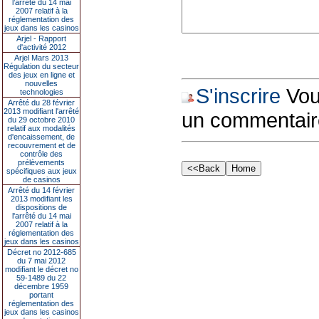
l’arrêté du 14 mai
2007 relatif à la
réglementation des
jeux dans les casinos
Arjel - Rapport
d'activité 2012
Arjel Mars 2013
Régulation du secteur
des jeux en ligne et
nouvelles
S'inscrire
Vous
technologies
Arrêté du 28 février
2013 modifiant l'arrêté
un commentair
du 29 octobre 2010
relatif aux modalités
d'encaissement, de
recouvrement et de
contrôle des
prélèvements
spécifiques aux jeux
de casinos
Arrêté du 14 février
2013 modifiant les
dispositions de
l'arrêté du 14 mai
2007 relatif à la
réglementation des
jeux dans les casinos
Décret no 2012-685
du 7 mai 2012
modifiant le décret no
59-1489 du 22
décembre 1959
portant
réglementation des
jeux dans les casinos