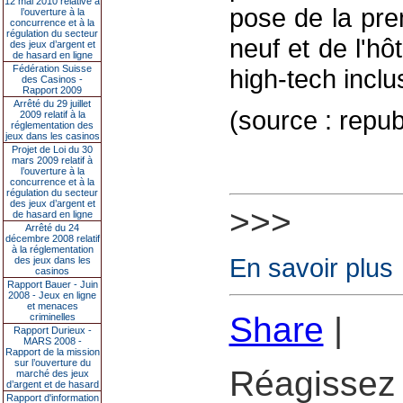
12 mai 2010 relative à
pose de la pre
l’ouverture à la
concurrence et à la
régulation du secteur
neuf et de l'h
des jeux d’argent et
de hasard en ligne
Fédération Suisse
high-tech inclu
des Casinos -
Rapport 2009
Arrêté du 29 juillet
(source : republ
2009 relatif à la
réglementation des
jeux dans les casinos
Projet de Loi du 30
mars 2009 relatif à
l’ouverture à la
concurrence et à la
régulation du secteur
des jeux d’argent et
>>>
de hasard en ligne
Arrêté du 24
décembre 2008 relatif
à la réglementation
En savoir plus
des jeux dans les
casinos
Rapport Bauer - Juin
2008 - Jeux en ligne
et menaces
Share
|
criminelles
Rapport Durieux -
MARS 2008 -
Rapport de la mission
sur l’ouverture du
Réagissez 
marché des jeux
d’argent et de hasard
Rapport d'information