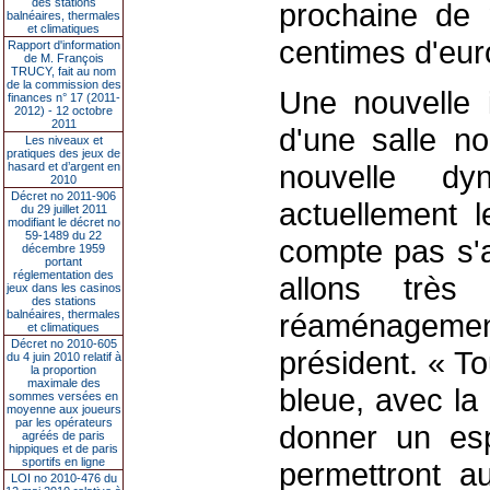
des stations
prochaine de
balnéaires, thermales
et climatiques
centimes d'eur
Rapport d'information
de M. François
TRUCY, fait au nom
de la commission des
Une nouvelle in
finances n° 17 (2011-
2012) - 12 octobre
2011
d'une salle n
Les niveaux et
pratiques des jeux de
nouvelle dy
hasard et d’argent en
2010
Décret no 2011-906
actuellement l
du 29 juillet 2011
modifiant le décret no
59-1489 du 22
compte pas s'a
décembre 1959
portant
réglementation des
allons très
jeux dans les casinos
des stations
balnéaires, thermales
réaménagemen
et climatiques
Décret no 2010-605
président. « To
du 4 juin 2010 relatif à
la proportion
maximale des
bleue, avec la
sommes versées en
moyenne aux joueurs
par les opérateurs
donner un esp
agréés de paris
hippiques et de paris
sportifs en ligne
permettront au
LOI no 2010-476 du