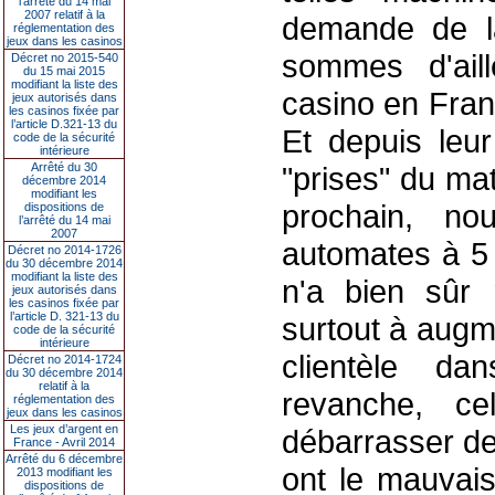
l’arrêté du 14 mai
2007 relatif à la
demande de la
réglementation des
jeux dans les casinos
sommes d'ail
Décret no 2015-540
du 15 mai 2015
modifiant la liste des
casino en Fran
jeux autorisés dans
les casinos fixée par
l’article D.321-13 du
Et depuis leur
code de la sécurité
intérieure
Arrêté du 30
"prises" du mat
décembre 2014
modifiant les
prochain, no
dispositions de
l’arrêté du 14 mai
2007
automates à 5
Décret no 2014-1726
du 30 décembre 2014
modifiant la liste des
n'a bien sûr 
jeux autorisés dans
les casinos fixée par
l’article D. 321-13 du
surtout à augm
code de la sécurité
intérieure
clientèle da
Décret no 2014-1724
du 30 décembre 2014
relatif à la
revanche, c
réglementation des
jeux dans les casinos
Les jeux d’argent en
débarrasser de
France - Avril 2014
Arrêté du 6 décembre
ont le mauvais
2013 modifiant les
dispositions de