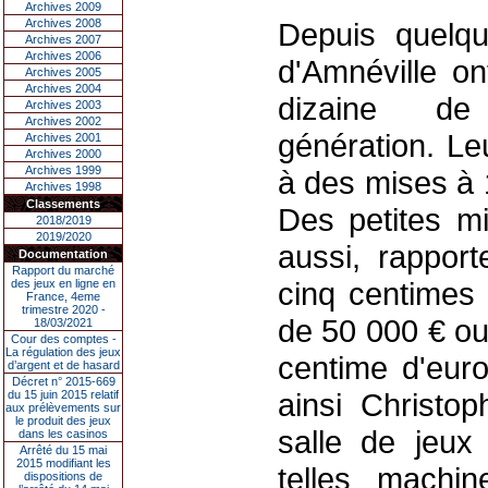
Archives 2009
Archives 2008
Depuis quelqu
Archives 2007
Archives 2006
d'Amnéville on
Archives 2005
Archives 2004
dizaine de 
Archives 2003
Archives 2002
génération. Leu
Archives 2001
Archives 2000
Archives 1999
à des mises à 
Archives 1998
Classements
Des petites mi
2018/2019
2019/2020
aussi, rappor
Documentation
Rapport du marché
cinq centimes
des jeux en ligne en
France, 4eme
trimestre 2020 -
de 50 000 € ou
18/03/2021
Cour des comptes -
La régulation des jeux
centime d'euro
d’argent et de hasard
Décret n° 2015-669
ainsi Christo
du 15 juin 2015 relatif
aux prélèvements sur
le produit des jeux
salle de jeux 
dans les casinos
Arrêté du 15 mai
2015 modifiant les
telles machin
dispositions de