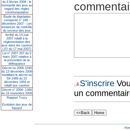
du 6 février 2008 - le
commentair
monopole des jeux au
regard des règles
communautaires
Étude de législation
comparée n° 180 -
décembre 2007 - Les
instances de contrôle
du secteur des jeux
Arrêté du 14 mai
2007 relatif à la
réglementation des
jeux dans les casinos
(JO du 17 mai 2007)
Loi n° 2007-297 du 5
mars 2007 relative à
la prévention de la
délinquance
Décret no 2006-1595
du 13 décembre 2006
modifiant le décret no
59-1489 du 22
S'inscrire
Vous
décembre 1959 et
relatif aux casinos
Décret n° 2006- 1386
un commentair
du 15 novembre 2006
Rapport Trucy
Evolution des jeux de
hasard
Ho