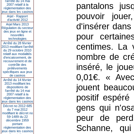
l’arrêté du 14 mai
pantalons jus
2007 relatif à la
réglementation des
jeux dans les casinos
pouvoir jouer
Arjel - Rapport
d'activité 2012
d'insérer dans 
Arjel Mars 2013
Régulation du secteur
des jeux en ligne et
pour certain
nouvelles
technologies
Arrêté du 28 février
centimes. La v
2013 modifiant l'arrêté
du 29 octobre 2010
nombre de créd
relatif aux modalités
d'encaissement, de
recouvrement et de
inséré, le jou
contrôle des
prélèvements
spécifiques aux jeux
0,01€. « Avec
de casinos
Arrêté du 14 février
2013 modifiant les
jouent beaucou
dispositions de
l'arrêté du 14 mai
2007 relatif à la
positif espéré
réglementation des
jeux dans les casinos
gens qui n'osa
Décret no 2012-685
du 7 mai 2012
modifiant le décret no
peur de perdr
59-1489 du 22
décembre 1959
portant
Schanne, qui 
réglementation des
jeux dans les casinos