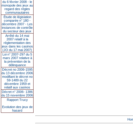
du 6 février 2008 - le
monopole des jeux au
regard des règles
communautaires
Étude de législation
comparée n° 180 -
décembre 2007 - Les
instances de contrôle
du secteur des jeux
Arrêté du 14 mai
2007 relatif à la
réglementation des
jeux dans les casinos
(JO du 17 mai 2007)
Loi n° 2007-297 du 5
mars 2007 relative à
la prévention de la
délinquance
Décret no 2006-1595
du 13 décembre 2006
modifiant le décret no
59-1489 du 22
décembre 1959 et
relatif aux casinos
Décret n° 2006- 1386
du 15 novembre 2006
Rapport Trucy
Evolution des jeux de
hasard
Ho