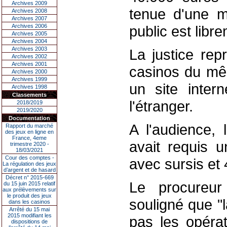
Archives 2009
tenue d'une m
Archives 2008
Archives 2007
Archives 2006
public est libr
Archives 2005
Archives 2004
Archives 2003
La justice rep
Archives 2002
Archives 2001
casinos du mê
Archives 2000
Archives 1999
un site inte
Archives 1998
Classements
l'étranger.
2018/2019
2019/2020
Documentation
A l'audience, 
Rapport du marché
des jeux en ligne en
France, 4eme
avait requis 
trimestre 2020 -
18/03/2021
Cour des comptes -
avec sursis et
La régulation des jeux
d’argent et de hasard
Décret n° 2015-669
Le procureur 
du 15 juin 2015 relatif
aux prélèvements sur
le produit des jeux
souligné que "l
dans les casinos
Arrêté du 15 mai
2015 modifiant les
pas les opérat
dispositions de