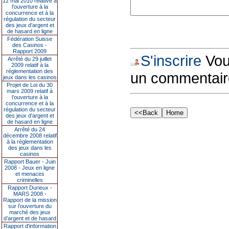
12 mai 2010 relative à
l’ouverture à la
concurrence et à la
régulation du secteur
des jeux d’argent et
de hasard en ligne
Fédération Suisse
des Casinos -
Rapport 2009
S'inscrire
Vous
Arrêté du 29 juillet
2009 relatif à la
réglementation des
un commentair
jeux dans les casinos
Projet de Loi du 30
mars 2009 relatif à
l’ouverture à la
concurrence et à la
régulation du secteur
des jeux d’argent et
de hasard en ligne
Arrêté du 24
décembre 2008 relatif
à la réglementation
des jeux dans les
casinos
Rapport Bauer - Juin
2008 - Jeux en ligne
et menaces
criminelles
Rapport Durieux -
MARS 2008 -
Rapport de la mission
sur l’ouverture du
marché des jeux
d’argent et de hasard
Rapport d'information