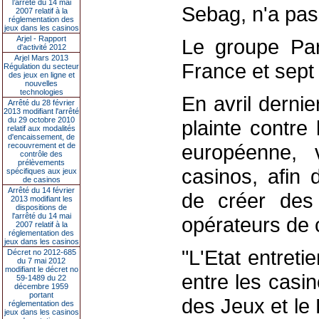
l’arrêté du 14 mai
Sebag, n'a pas 
2007 relatif à la
réglementation des
jeux dans les casinos
Arjel - Rapport
Le groupe Pa
d'activité 2012
Arjel Mars 2013
France et sept 
Régulation du secteur
des jeux en ligne et
nouvelles
technologies
En avril derni
Arrêté du 28 février
2013 modifiant l'arrêté
du 29 octobre 2010
plainte contre
relatif aux modalités
d'encaissement, de
européenne, 
recouvrement et de
contrôle des
prélèvements
casinos, afin d
spécifiques aux jeux
de casinos
Arrêté du 14 février
de créer de
2013 modifiant les
dispositions de
l'arrêté du 14 mai
opérateurs de 
2007 relatif à la
réglementation des
jeux dans les casinos
"L'Etat entret
Décret no 2012-685
du 7 mai 2012
modifiant le décret no
entre les casin
59-1489 du 22
décembre 1959
portant
des Jeux et le
réglementation des
jeux dans les casinos