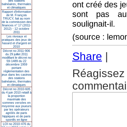
des stations
ont créé des j
balnéaires, thermales
et climatiques
sont pas aut
Rapport d'information
de M. François
TRUCY, fait au nom
soulignait-il.
de la commission des
finances n° 17 (2011-
2012) - 12 octobre
2011
(source : lemo
Les niveaux et
pratiques des jeux de
hasard et d’argent en
2010
Décret no 2011-906
Share
|
du 29 juillet 2011
modifiant le décret no
59-1489 du 22
décembre 1959
portant
Réagissez 
réglementation des
jeux dans les casinos
des stations
balnéaires, thermales
commentair
et climatiques
Décret no 2010-605
du 4 juin 2010 relatif à
la proportion
maximale des
sommes versées en
moyenne aux joueurs
par les opérateurs
agréés de paris
hippiques et de paris
sportifs en ligne
LOI no 2010-476 du