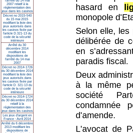
l’arrêté du 14 mai
2007 relatif à la
hasard en
li
réglementation des
jeux dans les casinos
monopole d'Eta
Décret no 2015-540
du 15 mai 2015
modifiant la liste des
jeux autorisés dans
Selon elle, le
les casinos fixée par
l’article D.321-13 du
code de la sécurité
délibérée de c
intérieure
Arrêté du 30
en s'adressan
décembre 2014
modifiant les
dispositions de
paradis fiscal.
l’arrêté du 14 mai
2007
Décret no 2014-1726
du 30 décembre 2014
Deux administr
modifiant la liste des
jeux autorisés dans
les casinos fixée par
à la même pe
l’article D. 321-13 du
code de la sécurité
société Par
intérieure
Décret no 2014-1724
du 30 décembre 2014
condamnée p
relatif à la
réglementation des
jeux dans les casinos
d'amende.
Les jeux d’argent en
France - Avril 2014
Arrêté du 6 décembre
L'avocat de P
2013 modifiant les
dispositions de