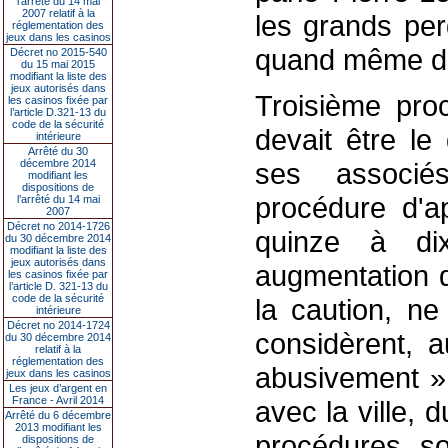
l’arrêté du 14 mai
2007 relatif à la
les grands per
réglementation des
jeux dans les casinos
quand même des
Décret no 2015-540
du 15 mai 2015
modifiant la liste des
jeux autorisés dans
Troisième proc
les casinos fixée par
l’article D.321-13 du
code de la sécurité
devait être le
intérieure
Arrêté du 30
décembre 2014
ses associé
modifiant les
dispositions de
procédure d'ap
l’arrêté du 14 mai
2007
Décret no 2014-1726
quinze à di
du 30 décembre 2014
modifiant la liste des
jeux autorisés dans
augmentation d
les casinos fixée par
l’article D. 321-13 du
code de la sécurité
la caution, ne
intérieure
Décret no 2014-1724
considèrent, 
du 30 décembre 2014
relatif à la
réglementation des
abusivement »
jeux dans les casinos
Les jeux d’argent en
France - Avril 2014
avec la ville,
Arrêté du 6 décembre
2013 modifiant les
procédures so
dispositions de