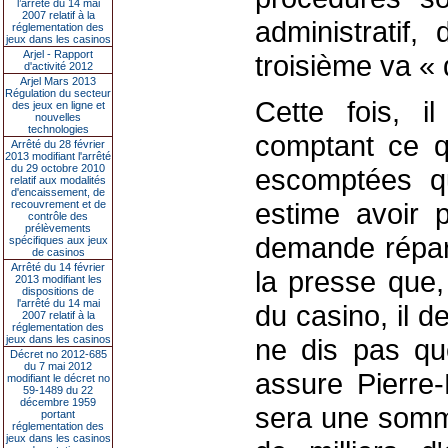
l’arrêté du 14 mai
2007 relatif à la
administratif,
réglementation des
jeux dans les casinos
Arjel - Rapport
troisième va «
d'activité 2012
Arjel Mars 2013
Régulation du secteur
Cette fois, il
des jeux en ligne et
nouvelles
technologies
comptant ce q
Arrêté du 28 février
2013 modifiant l'arrêté
du 29 octobre 2010
escomptées qu
relatif aux modalités
d'encaissement, de
estime avoir p
recouvrement et de
contrôle des
prélèvements
demande répara
spécifiques aux jeux
de casinos
Arrêté du 14 février
la presse que,
2013 modifiant les
dispositions de
l'arrêté du 14 mai
du casino, il d
2007 relatif à la
réglementation des
jeux dans les casinos
ne dis pas qu
Décret no 2012-685
du 7 mai 2012
assure Pierre-
modifiant le décret no
59-1489 du 22
décembre 1959
sera une somm
portant
réglementation des
jeux dans les casinos