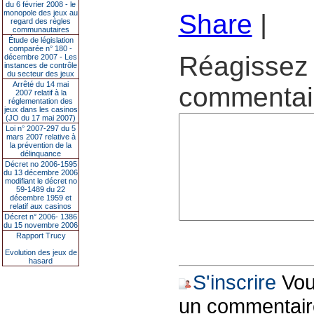
du 6 février 2008 - le
monopole des jeux au
Share
|
regard des règles
communautaires
Étude de législation
comparée n° 180 -
Réagissez 
décembre 2007 - Les
instances de contrôle
du secteur des jeux
Arrêté du 14 mai
commentair
2007 relatif à la
réglementation des
jeux dans les casinos
(JO du 17 mai 2007)
Loi n° 2007-297 du 5
mars 2007 relative à
la prévention de la
délinquance
Décret no 2006-1595
du 13 décembre 2006
modifiant le décret no
59-1489 du 22
décembre 1959 et
relatif aux casinos
Décret n° 2006- 1386
du 15 novembre 2006
Rapport Trucy
Evolution des jeux de
hasard
S'inscrire
Vous
un commentair