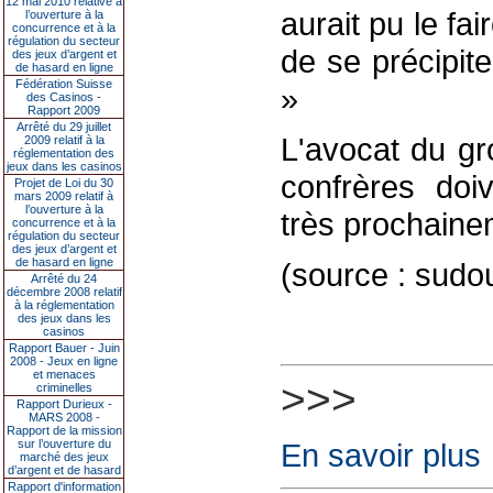
12 mai 2010 relative à
aurait pu le fa
l’ouverture à la
concurrence et à la
régulation du secteur
de se précipite
des jeux d’argent et
de hasard en ligne
Fédération Suisse
»
des Casinos -
Rapport 2009
Arrêté du 29 juillet
L'avocat du gr
2009 relatif à la
réglementation des
jeux dans les casinos
confrères doi
Projet de Loi du 30
mars 2009 relatif à
l’ouverture à la
très prochaine
concurrence et à la
régulation du secteur
des jeux d’argent et
de hasard en ligne
(source : sudo
Arrêté du 24
décembre 2008 relatif
à la réglementation
des jeux dans les
casinos
Rapport Bauer - Juin
2008 - Jeux en ligne
et menaces
>>>
criminelles
Rapport Durieux -
MARS 2008 -
Rapport de la mission
sur l’ouverture du
En savoir plus
marché des jeux
d’argent et de hasard
Rapport d'information