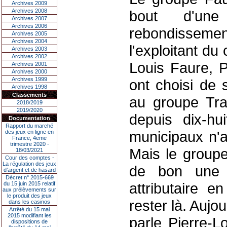
Archives 2009
Archives 2008
bout d'un
Archives 2007
Archives 2006
rebondissemen
Archives 2005
Archives 2004
l'exploitant du
Archives 2003
Archives 2002
Louis Faure, P
Archives 2001
Archives 2000
Archives 1999
ont choisi de s
Archives 1998
Classements
au groupe Tra
2018/2019
2019/2020
depuis dix-hu
Documentation
Rapport du marché
municipaux n'a
des jeux en ligne en
France, 4eme
trimestre 2020 -
Mais le groupe
18/03/2021
Cour des comptes -
La régulation des jeux
de bon une c
d’argent et de hasard
Décret n° 2015-669
attributaire e
du 15 juin 2015 relatif
aux prélèvements sur
le produit des jeux
rester là. Aujo
dans les casinos
Arrêté du 15 mai
2015 modifiant les
parle Pierre-L
dispositions de