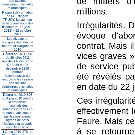
de milliers 
des stations
balnéaires, thermales
et climatiques
millions.
Rapport d'information
de M. François
TRUCY, fait au nom
Irrégularités.
de la commission des
finances n° 17 (2011-
2012) - 12 octobre
évoque d'abo
2011
Les niveaux et
pratiques des jeux de
contrat. Mais il
hasard et d’argent en
2010
vices graves »
Décret no 2011-906
du 29 juillet 2011
modifiant le décret no
de service pub
59-1489 du 22
décembre 1959
portant
été révélés pa
réglementation des
jeux dans les casinos
des stations
en date du 22 j
balnéaires, thermales
et climatiques
Décret no 2010-605
Ces irrégularit
du 4 juin 2010 relatif à
la proportion
maximale des
effectivement 
sommes versées en
moyenne aux joueurs
par les opérateurs
Faure. Mais ce 
agréés de paris
hippiques et de paris
sportifs en ligne
à se retourne
LOI no 2010-476 du