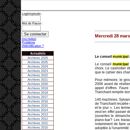
Login/speudo :
Mot de Passe :
Mercredi 28 mars
Inscription
Problème
d'identification ?
Actualités
Le conseil
municipal
Archives 2026
Archives 2025
Le conseil
municipal
Archives 2024
choix. Le casinotier 
Archives 2023
que le cahier des cha
Archives 2022
Archives 2021
Pour mémoire, le group
2006 avant de résilier
Archives 2020
appel d'offres. Faure
Archives 2019
Tranchant rempile don
Archives 2018
Archives 2017
140 machines. Sylvano 
Archives 2016
de Tranchant recalée en
Archives 2015
et le jour ». Les term
Archives 2014
veut en effet passer 
Archives 2013
(ouvertes le dimanche
Archives 2012
piano-bar? Les travaux
Archives 2011
notamment de faire un
Archives 2010
adoptée à l'unanimité 