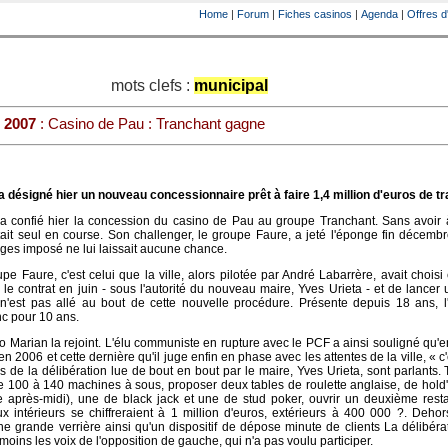
Home
|
Forum
|
Fiches casinos
|
Agenda
|
Offres d
mots clefs :
municipal
 2007
: Casino de Pau : Tranchant gagne
a désigné hier un nouveau concessionnaire prêt à faire 1,4 million d'euros de t
a confié hier la concession du casino de Pau au groupe Tranchant. Sans avoir à
était seul en course. Son challenger, le groupe Faure, a jeté l'éponge fin décemb
rges imposé ne lui laissait aucune chance.
e Faure, c'est celui que la ville, alors pilotée par André Labarrère, avait choisi 
 le contrat en juin - sous l'autorité du nouveau maire, Yves Urieta - et de lancer
 n'est pas allé au bout de cette nouvelle procédure. Présente depuis 18 ans, l
c pour 10 ans.
Marian la rejoint. L'élu communiste en rupture avec le PCF a ainsi souligné qu'ent
 2006 et cette dernière qu'il juge enfin en phase avec les attentes de la ville, « c'e
es de la délibération lue de bout en bout par le maire, Yves Urieta, sont parlants.
de 100 à 140 machines à sous, proposer deux tables de roulette anglaise, de hol
 après-midi), une de black jack et une de stud poker, ouvrir un deuxième resta
 intérieurs se chiffreraient à 1 million d'euros, extérieurs à 400 000 ?. Dehors,
e grande verrière ainsi qu'un dispositif de dépose minute de clients La délibéra
moins les voix de l'opposition de gauche, qui n'a pas voulu participer.