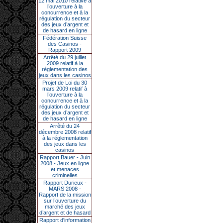
12 mai 2010 relative à
l’ouverture à la
concurrence et à la
régulation du secteur
des jeux d’argent et
de hasard en ligne
Fédération Suisse
des Casinos -
Rapport 2009
Arrêté du 29 juillet
2009 relatif à la
réglementation des
jeux dans les casinos
Projet de Loi du 30
mars 2009 relatif à
l’ouverture à la
concurrence et à la
régulation du secteur
des jeux d’argent et
de hasard en ligne
Arrêté du 24
décembre 2008 relatif
à la réglementation
des jeux dans les
casinos
Rapport Bauer - Juin
2008 - Jeux en ligne
et menaces
criminelles
Rapport Durieux -
MARS 2008 -
Rapport de la mission
sur l’ouverture du
marché des jeux
d’argent et de hasard
Rapport d'information