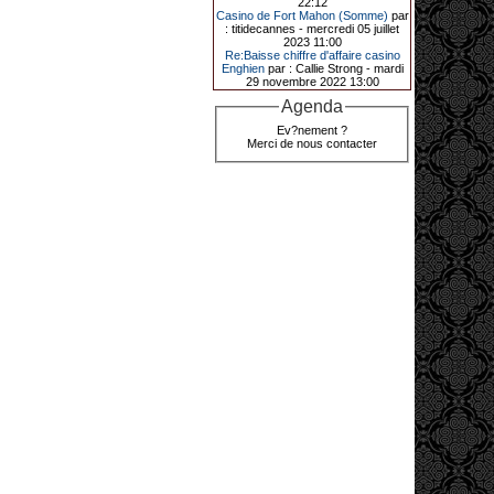
22:12
de décrocher un méga jackpot.
Casino de Fort Mahon (Somme)
par
: titidecannes - mercredi 05 juillet
Elle n’a misé que 88 centimes sur
2023 11:00
une machine à sous et a remporté
Re:Baisse chiffre d'affaire casino
4_ 239 €?!
Enghien
par : Callie Strong - mardi
29 novembre 2022 13:00
Agenda
10-01-2026|
Ev?nement ?
Merci de nous contacter
Au « Kasino » de Fréhel, une
vacancière a décroché le jackpot
en misant seulement 68
centimes. Elle remporte plus de
44 640 € grâce à la machine à
sous « Jin Ji Bao Xi ».
En ce début d’année 2026, le plus
gros jackpot du « Kasino » de
Fréhel a été décroché. Samedi 10
janvier en début de soirée,
l’heureuse gagnante, qui souhaite
garder l’anonymat, a remporté plus
de 44 640 € sur la machine à sous «
Jin Ji Bao Xi », installée en février
2025. La cliente, en vacances dans
la région, a misé 0,68 € avant de
remporter la somme. Un membre du
comité de direction, Flavie Jehan, lui
a remis le gain.