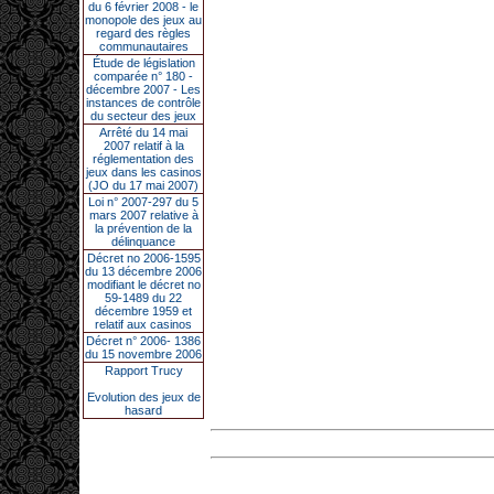
du 6 février 2008 - le
monopole des jeux au
regard des règles
communautaires
Étude de législation
comparée n° 180 -
décembre 2007 - Les
instances de contrôle
du secteur des jeux
Arrêté du 14 mai
2007 relatif à la
réglementation des
jeux dans les casinos
(JO du 17 mai 2007)
Loi n° 2007-297 du 5
mars 2007 relative à
la prévention de la
délinquance
Décret no 2006-1595
du 13 décembre 2006
modifiant le décret no
59-1489 du 22
décembre 1959 et
relatif aux casinos
Décret n° 2006- 1386
du 15 novembre 2006
Rapport Trucy
Evolution des jeux de
hasard