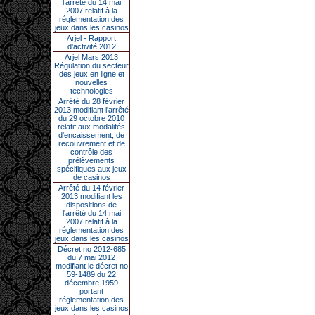
l’arrêté du 14 mai
2007 relatif à la
réglementation des
jeux dans les casinos
Arjel - Rapport
d'activité 2012
Arjel Mars 2013
Régulation du secteur
des jeux en ligne et
nouvelles
technologies
Arrêté du 28 février
2013 modifiant l'arrêté
du 29 octobre 2010
relatif aux modalités
d'encaissement, de
recouvrement et de
contrôle des
prélèvements
spécifiques aux jeux
de casinos
Arrêté du 14 février
2013 modifiant les
dispositions de
l'arrêté du 14 mai
2007 relatif à la
réglementation des
jeux dans les casinos
Décret no 2012-685
du 7 mai 2012
modifiant le décret no
59-1489 du 22
décembre 1959
portant
réglementation des
jeux dans les casinos