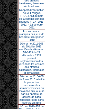
des stations
balnéaires, thermales
et climatiques
Rapport d'information
de M. François
TRUCY, fait au nom
de la commission des
finances n° 17 (2011-
2012) - 12 octobre
2011
Les niveaux et
pratiques des jeux de
hasard et d’argent en
2010
Décret no 2011-906
du 29 juillet 2011
modifiant le décret no
59-1489 du 22
décembre 1959
portant
réglementation des
jeux dans les casinos
des stations
balnéaires, thermales
et climatiques
Décret no 2010-605
du 4 juin 2010 relatif à
la proportion
maximale des
sommes versées en
moyenne aux joueurs
par les opérateurs
agréés de paris
hippiques et de paris
sportifs en ligne
LOI no 2010-476 du