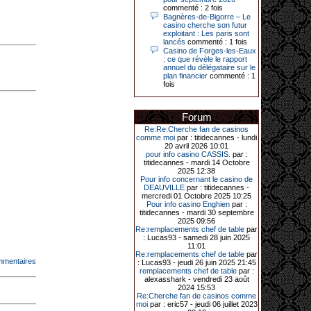
Le plus gros gain gagné depuis plus
commenté : 2 fois
de 20 ans dans l’établissement.
Bagnères-de-Bigorre – Le
casino cherche son futur
exploitant : Les paris sont
lancés
commenté : 1 fois
Casino de Forges-les-Eaux
31-03-2026|
: ce que révèle le rapport
annuel du délégataire sur le
Série de jackpots au casino JOA de
plan financier
commenté : 1
Gujan-Mestras : ce mois de mars a
fois
été fructueux pour quelques
joueurs. D’abord avec 44 207 euros
remportés le dimanche 22 mars sur
une machine à sous pour une mise
Forum
initiale de 5,28 €. Puis quelques
jours plus tard, le vendredi 27 mars,
Re:Re:Cherche fan de casinos
un joueur a décroché 12 086 euros
comme moi
par : titidecannes - lundi
sur une autre machine à sous.
20 avril 2026 10:01
pour info casino CASSIS.
par :
Enfin, troisième et dernier jackpot,
titidecannes - mardi 14 Octobre
record cette fois-ci, le samedi 28
2025 12:38
mars dernier. Quelque 111 322
Pour info concernant le casino de
euros ont été remportés sur la table
DEAUVILLE
par : titidecannes -
d’Ultimate Texas Hold’em Poker,
mercredi 01 Octobre 2025 10:25
grâce à une mise de 5 euros sur la
Pour info casino Enghien
par :
case bonus et une quinte flush
titidecannes - mardi 30 septembre
royale. Ces gains ont été annoncés
2025 09:56
dans un communiqué diffusé par le
Re:remplacements chef de table
par
casino ce lundi 30 mars en soirée.
: Lucas93 - samedi 28 juin 2025
11:01
Re:remplacements chef de table
par
mmentaires
: Lucas93 - jeudi 26 juin 2025 21:45
remplacements chef de table
par :
11-01-2026|
alexasshark - vendredi 23 août
2024 15:53
Dimanche 11 janvier, en soirée, une
Re:Cherche fan de casinos comme
cliente retraitée de 78 ans, habitant
moi
par : eric57 - jeudi 06 juillet 2023
Trémuson, a eu l’énorme surprise