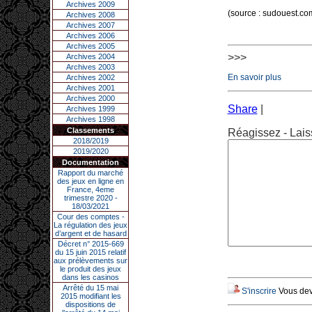
Archives 2009
(source : sudouest.co
Archives 2008
Archives 2007
Archives 2006
Archives 2005
>>>
Archives 2004
Archives 2003
En savoir plus
Archives 2002
Archives 2001
Archives 2000
Share
|
Archives 1999
Archives 1998
Classements
Réagissez - Lais
2018/2019
2019/2020
Documentation
Rapport du marché
des jeux en ligne en
France, 4eme
trimestre 2020 -
18/03/2021
Cour des comptes -
La régulation des jeux
d’argent et de hasard
Décret n° 2015-669
du 15 juin 2015 relatif
aux prélèvements sur
le produit des jeux
dans les casinos
Arrêté du 15 mai
S'inscrire
Vous deve
2015 modifiant les
dispositions de