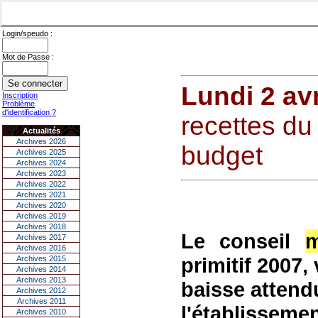
Login/speudo :
Mot de Passe :
Lundi 2 avr
Inscription
Problème
d'identification ?
recettes du
Actualités
Archives 2026
budget
Archives 2025
Archives 2024
Archives 2023
Archives 2022
Archives 2021
Archives 2020
Archives 2019
Archives 2018
Le conseil
m
Archives 2017
Archives 2016
primitif 2007,
Archives 2015
Archives 2014
Archives 2013
baisse attend
Archives 2012
Archives 2011
l'établissemen
Archives 2010