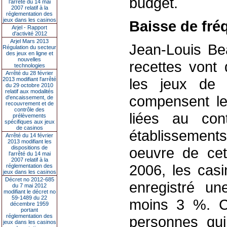
budget.
l’arrêté du 14 mai
2007 relatif à la
réglementation des
jeux dans les casinos
Baisse de fré
Arjel - Rapport
d'activité 2012
Arjel Mars 2013
Jean-Louis Be
Régulation du secteur
des jeux en ligne et
nouvelles
recettes vont 
technologies
Arrêté du 28 février
les jeux de t
2013 modifiant l'arrêté
du 29 octobre 2010
relatif aux modalités
compensent les
d'encaissement, de
recouvrement et de
contrôle des
liées au cont
prélèvements
spécifiques aux jeux
de casinos
établissemen
Arrêté du 14 février
2013 modifiant les
dispositions de
oeuvre de cet
l'arrêté du 14 mai
2007 relatif à la
2006, les casi
réglementation des
jeux dans les casinos
Décret no 2012-685
enregistré un
du 7 mai 2012
modifiant le décret no
59-1489 du 22
moins 3 %. C
décembre 1959
portant
réglementation des
personnes qui
jeux dans les casinos