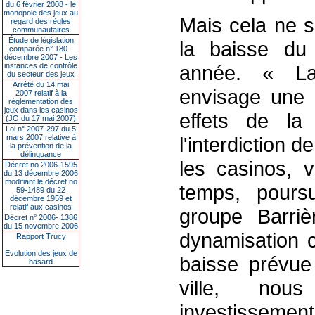
du 6 février 2008 - le
monopole des jeux au
Mais cela ne s
regard des règles
communautaires
Étude de législation
la baisse du c
comparée n° 180 -
décembre 2007 - Les
instances de contrôle
année. « La 
du secteur des jeux
Arrêté du 14 mai
envisage une 
2007 relatif à la
réglementation des
jeux dans les casinos
effets de la 
(JO du 17 mai 2007)
Loi n° 2007-297 du 5
mars 2007 relative à
l'interdiction
la prévention de la
délinquance
les casinos, v
Décret no 2006-1595
du 13 décembre 2006
modifiant le décret no
temps, poursu
59-1489 du 22
décembre 1959 et
relatif aux casinos
groupe Barri
Décret n° 2006- 1386
du 15 novembre 2006
dynamisation 
Rapport Trucy
Evolution des jeux de
baisse prévue
hasard
ville, nou
investissement