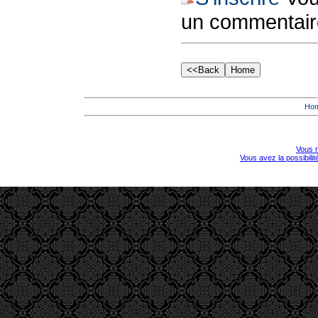
un commentair
Ho
Vous r
Vous avez la possibili