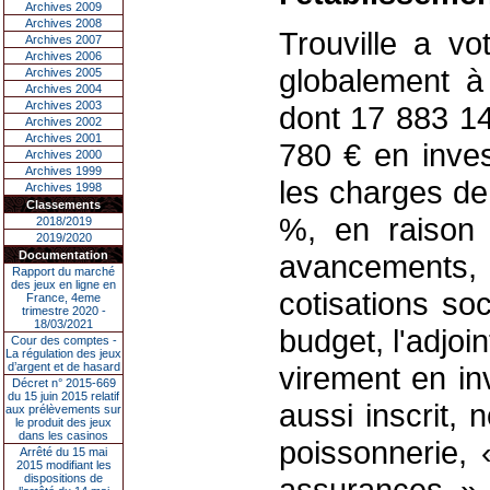
Archives 2009
Archives 2008
Trouville a vo
Archives 2007
Archives 2006
globalement à 
Archives 2005
Archives 2004
Archives 2003
dont 17 883 14
Archives 2002
Archives 2001
780 € en inves
Archives 2000
Archives 1999
les charges de
Archives 1998
Classements
%, en raison d
2018/2019
2019/2020
Documentation
avancements
Rapport du marché
des jeux en ligne en
cotisations so
France, 4eme
trimestre 2020 -
18/03/2021
budget, l'adjo
Cour des comptes -
La régulation des jeux
d’argent et de hasard
virement en in
Décret n° 2015-669
du 15 juin 2015 relatif
aussi inscrit,
aux prélèvements sur
le produit des jeux
dans les casinos
poissonnerie, 
Arrêté du 15 mai
2015 modifiant les
dispositions de
assurances. »