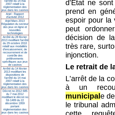
d'État ne sont
l’arrêté du 14 mai
2007 relatif à la
réglementation des
prend en génér
jeux dans les casinos
Arjel - Rapport
d'activité 2012
espoir pour la v
Arjel Mars 2013
Régulation du secteur
peut ordonne
des jeux en ligne et
nouvelles
technologies
décision de la
Arrêté du 28 février
2013 modifiant l'arrêté
du 29 octobre 2010
très rare, surto
relatif aux modalités
d'encaissement, de
injonction.
recouvrement et de
contrôle des
prélèvements
spécifiques aux jeux
Le retrait de 
de casinos
Arrêté du 14 février
2013 modifiant les
dispositions de
L'arrêt de la co
l'arrêté du 14 mai
2007 relatif à la
réglementation des
à un recours
jeux dans les casinos
Décret no 2012-685
municipal
e de
du 7 mai 2012
modifiant le décret no
59-1489 du 22
le tribunal adm
décembre 1959
portant
réglementation des
cette requê
jeux dans les casinos