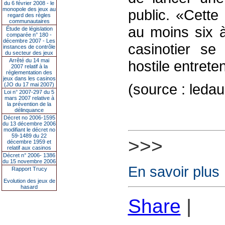
du 6 février 2008 - le
monopole des jeux au
public. «Cette
regard des règles
communautaires
au moins six à
Étude de législation
comparée n° 180 -
décembre 2007 - Les
casinotier se
instances de contrôle
du secteur des jeux
Arrêté du 14 mai
hostile entrete
2007 relatif à la
réglementation des
jeux dans les casinos
(source : led
(JO du 17 mai 2007)
Loi n° 2007-297 du 5
mars 2007 relative à
la prévention de la
délinquance
Décret no 2006-1595
du 13 décembre 2006
modifiant le décret no
59-1489 du 22
>>>
décembre 1959 et
relatif aux casinos
Décret n° 2006- 1386
du 15 novembre 2006
En savoir plus
Rapport Trucy
Evolution des jeux de
hasard
Share
|