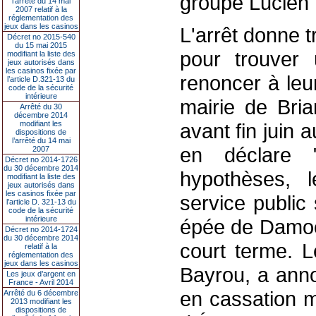
groupe Lucien B
l’arrêté du 14 mai
2007 relatif à la
réglementation des
jeux dans les casinos
L'arrêt donne tr
Décret no 2015-540
du 15 mai 2015
pour trouver 
modifiant la liste des
jeux autorisés dans
les casinos fixée par
renoncer à leur
l’article D.321-13 du
code de la sécurité
intérieure
mairie de Bri
Arrêté du 30
décembre 2014
modifiant les
avant fin juin 
dispositions de
l’arrêté du 14 mai
en déclare "
2007
Décret no 2014-1726
du 30 décembre 2014
hypothèses, 
modifiant la liste des
jeux autorisés dans
les casinos fixée par
service public
l’article D. 321-13 du
code de la sécurité
intérieure
épée de Damocl
Décret no 2014-1724
du 30 décembre 2014
court terme. 
relatif à la
réglementation des
jeux dans les casinos
Bayrou, a anno
Les jeux d’argent en
France - Avril 2014
en cassation m
Arrêté du 6 décembre
2013 modifiant les
dispositions de