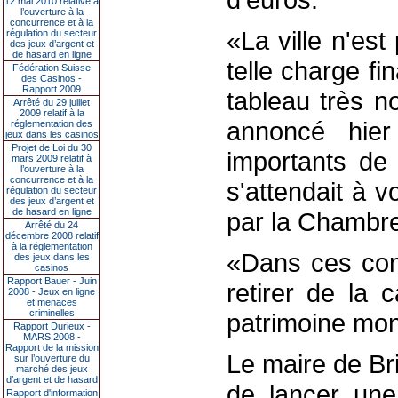
12 mai 2010 relative à
l’ouverture à la
concurrence et à la
«La ville n'es
régulation du secteur
des jeux d’argent et
de hasard en ligne
telle charge fi
Fédération Suisse
des Casinos -
Rapport 2009
tableau très no
Arrêté du 29 juillet
2009 relatif à la
annoncé hier 
réglementation des
jeux dans les casinos
Projet de Loi du 30
importants de
mars 2009 relatif à
l’ouverture à la
concurrence et à la
s'attendait à v
régulation du secteur
des jeux d’argent et
de hasard en ligne
par la Chambre
Arrêté du 24
décembre 2008 relatif
à la réglementation
«Dans ces cond
des jeux dans les
casinos
Rapport Bauer - Juin
retirer de la 
2008 - Jeux en ligne
et menaces
criminelles
patrimoine mond
Rapport Durieux -
MARS 2008 -
Rapport de la mission
Le maire de Bri
sur l’ouverture du
marché des jeux
d’argent et de hasard
de lancer une
Rapport d'information