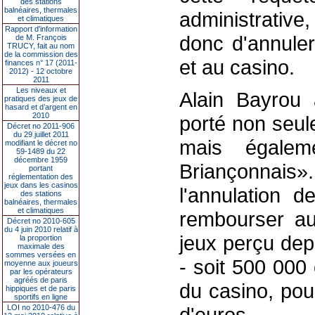
des stations
balnéaires, thermales
administrative
et climatiques
Rapport d'information
donc d'annuler
de M. François
TRUCY, fait au nom
de la commission des
et au casino.
finances n° 17 (2011-
2012) - 12 octobre
2011
Les niveaux et
Alain Bayrou 
pratiques des jeux de
hasard et d’argent en
2010
porté non seu
Décret no 2011-906
du 29 juillet 2011
mais égalem
modifiant le décret no
59-1489 du 22
décembre 1959
Briançonnais»
portant
réglementation des
jeux dans les casinos
l'annulation d
des stations
balnéaires, thermales
et climatiques
rembourser au
Décret no 2010-605
du 4 juin 2010 relatif à
jeux perçu dep
la proportion
maximale des
sommes versées en
- soit 500 000 
moyenne aux joueurs
par les opérateurs
agréés de paris
du casino, pou
hippiques et de paris
sportifs en ligne
LOI no 2010-476 du
d'euros.