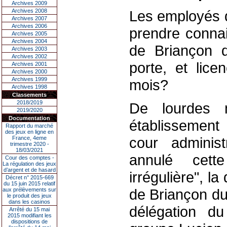
Archives 2009
Archives 2008
Les employés d
Archives 2007
Archives 2006
prendre connai
Archives 2005
Archives 2004
de Briançon de
Archives 2003
Archives 2002
porte, et lice
Archives 2001
Archives 2000
Archives 1999
mois?
Archives 1998
Classements
2018/2019
De lourdes 
2019/2020
Documentation
établissement
Rapport du marché
des jeux en ligne en
cour administ
France, 4eme
trimestre 2020 -
18/03/2021
annulé cett
Cour des comptes -
La régulation des jeux
d’argent et de hasard
irrégulière", l
Décret n° 2015-669
du 15 juin 2015 relatif
de Briançon du 
aux prélèvements sur
le produit des jeux
dans les casinos
délégation d
Arrêté du 15 mai
2015 modifiant les
dispositions de