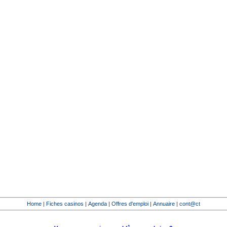
Home
|
Fiches casinos
|
Agenda
|
Offres d'emploi
|
Annuaire
|
cont@ct