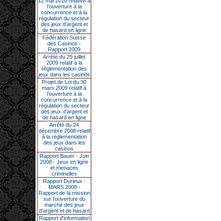
12 mai 2010 relative à
l’ouverture à la
concurrence et à la
régulation du secteur
des jeux d’argent et
de hasard en ligne
Fédération Suisse
des Casinos -
Rapport 2009
Arrêté du 29 juillet
2009 relatif à la
réglementation des
jeux dans les casinos
Projet de Loi du 30
mars 2009 relatif à
l’ouverture à la
concurrence et à la
régulation du secteur
des jeux d’argent et
de hasard en ligne
Arrêté du 24
décembre 2008 relatif
à la réglementation
des jeux dans les
casinos
Rapport Bauer - Juin
2008 - Jeux en ligne
et menaces
criminelles
Rapport Durieux -
MARS 2008 -
Rapport de la mission
sur l’ouverture du
marché des jeux
d’argent et de hasard
Rapport d'information