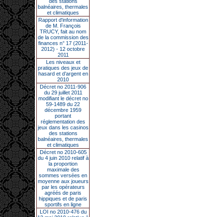
des stations
balnéaires, thermales
et climatiques
Rapport d'information
de M. François
TRUCY, fait au nom
de la commission des
finances n° 17 (2011-
2012) - 12 octobre
2011
Les niveaux et
pratiques des jeux de
hasard et d’argent en
2010
Décret no 2011-906
du 29 juillet 2011
modifiant le décret no
59-1489 du 22
décembre 1959
portant
réglementation des
jeux dans les casinos
des stations
balnéaires, thermales
et climatiques
Décret no 2010-605
du 4 juin 2010 relatif à
la proportion
maximale des
sommes versées en
moyenne aux joueurs
par les opérateurs
agréés de paris
hippiques et de paris
sportifs en ligne
LOI no 2010-476 du