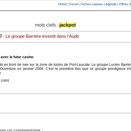
Home
|
Forum
|
Fiches casinos
|
Agenda
|
Offres d
mots clefs :
jackpot
7
: Le groupe Barrière investit dans l'Aude
avec le futur casino
é en front de mer sur la zone de loisirs de Port-Leucate. Le groupe Lucien Barrièr
. Ouverture en janvier 2008. C'est la première fois que ce groupe prestigieux s'i
n
t.com)
ser un commentaire :