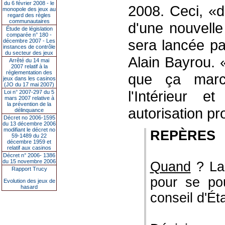
du 6 février 2008 - le
2008. Ceci, «d
monopole des jeux au
regard des règles
communautaires
d'une nouvelle
Étude de législation
comparée n° 180 -
sera lancée pa
décembre 2007 - Les
instances de contrôle
du secteur des jeux
Alain Bayrou. 
Arrêté du 14 mai
2007 relatif à la
réglementation des
que ça march
jeux dans les casinos
(JO du 17 mai 2007)
l'Intérieur 
Loi n° 2007-297 du 5
mars 2007 relative à
la prévention de la
autorisation pr
délinquance
Décret no 2006-1595
du 13 décembre 2006
modifiant le décret no
REPÈRES
59-1489 du 22
décembre 1959 et
relatif aux casinos
Décret n° 2006- 1386
du 15 novembre 2006
Quand
? La 
Rapport Trucy
pour se po
Evolution des jeux de
hasard
conseil d'Éta