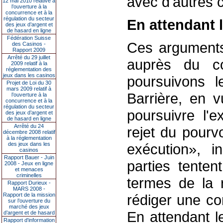
avec d'autres c
12 mai 2010 relative à
l’ouverture à la
concurrence et à la
régulation du secteur
En attendant 
des jeux d’argent et
de hasard en ligne
Fédération Suisse
Ces arguments 
des Casinos -
Rapport 2009
Arrêté du 29 juillet
auprès du co
2009 relatif à la
réglementation des
jeux dans les casinos
poursuivons l
Projet de Loi du 30
mars 2009 relatif à
Barrière, en v
l’ouverture à la
concurrence et à la
régulation du secteur
poursuivre l'e
des jeux d’argent et
de hasard en ligne
Arrêté du 24
rejet du pourv
décembre 2008 relatif
à la réglementation
des jeux dans les
exécution», i
casinos
Rapport Bauer - Juin
parties tenten
2008 - Jeux en ligne
et menaces
criminelles
termes de la 
Rapport Durieux -
MARS 2008 -
Rapport de la mission
rédiger une con
sur l’ouverture du
marché des jeux
En attendant l
d’argent et de hasard
Rapport d'information