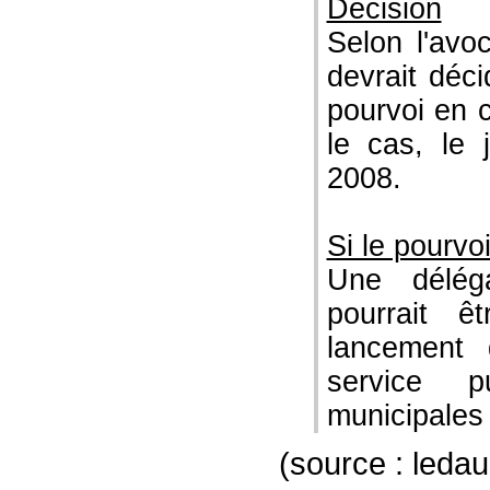
Décision
Selon l'avoc
devrait déci
pourvoi en c
le cas, le 
2008.
Si le pourvoi
Une délégat
pourrait ê
lancement 
service p
municipales
(source : led