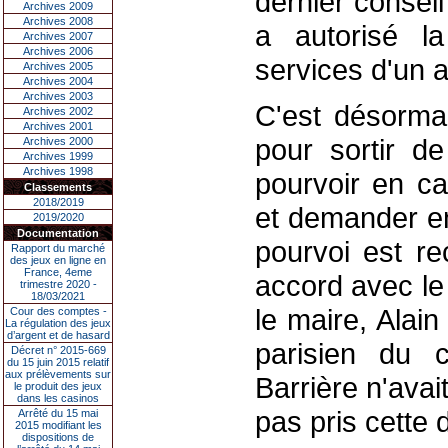
dernier conseil 
Archives 2009
Archives 2008
a autorisé l
Archives 2007
Archives 2006
services d'un a
Archives 2005
Archives 2004
Archives 2003
C'est désormai
Archives 2002
Archives 2001
pour sortir de
Archives 2000
Archives 1999
Archives 1998
pourvoir en ca
Classements
2018/2019
et demander en
2019/2020
Documentation
pourvoi est re
Rapport du marché
des jeux en ligne en
France, 4eme
accord avec le
trimestre 2020 -
18/03/2021
le maire, Alai
Cour des comptes -
La régulation des jeux
d’argent et de hasard
parisien du c
Décret n° 2015-669
du 15 juin 2015 relatif
aux prélèvements sur
Barrière n'avai
le produit des jeux
dans les casinos
pas pris cette 
Arrêté du 15 mai
2015 modifiant les
dispositions de