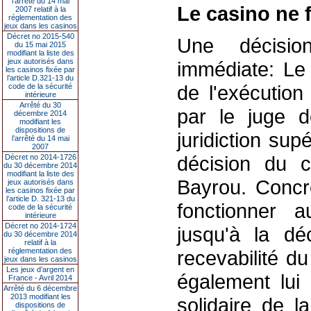
l’arrêté du 14 mai
Le casino ne f
2007 relatif à la
réglementation des
jeux dans les casinos
Décret no 2015-540
Une décisi
du 15 mai 2015
modifiant la liste des
jeux autorisés dans
immédiate: Le 
les casinos fixée par
l’article D.321-13 du
de l'exécution
code de la sécurité
intérieure
Arrêté du 30
par le juge d
décembre 2014
modifiant les
dispositions de
juridiction sup
l’arrêté du 14 mai
2007
décision du c
Décret no 2014-1726
du 30 décembre 2014
modifiant la liste des
Bayrou. Concrè
jeux autorisés dans
les casinos fixée par
l’article D. 321-13 du
fonctionner 
code de la sécurité
intérieure
Décret no 2014-1724
jusqu'à la dé
du 30 décembre 2014
relatif à la
réglementation des
recevabilité d
jeux dans les casinos
Les jeux d’argent en
également lui 
France - Avril 2014
Arrêté du 6 décembre
2013 modifiant les
solidaire de l
dispositions de