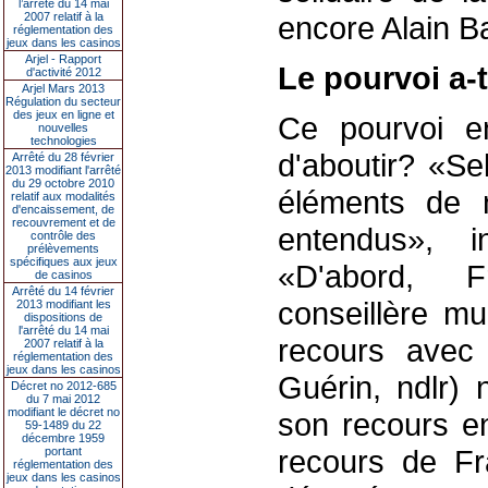
l’arrêté du 14 mai
2007 relatif à la
encore Alain B
réglementation des
jeux dans les casinos
Arjel - Rapport
Le pourvoi a-t
d'activité 2012
Arjel Mars 2013
Régulation du secteur
des jeux en ligne et
Ce pourvoi en
nouvelles
technologies
d'aboutir? «Se
Arrêté du 28 février
2013 modifiant l'arrêté
du 29 octobre 2010
éléments de 
relatif aux modalités
d'encaissement, de
recouvrement et de
entendus», i
contrôle des
prélèvements
spécifiques aux jeux
«D'abord, F
de casinos
Arrêté du 14 février
conseillère mu
2013 modifiant les
dispositions de
l'arrêté du 14 mai
recours avec l
2007 relatif à la
réglementation des
jeux dans les casinos
Guérin, ndlr) n
Décret no 2012-685
du 7 mai 2012
modifiant le décret no
son recours en
59-1489 du 22
décembre 1959
recours de F
portant
réglementation des
jeux dans les casinos