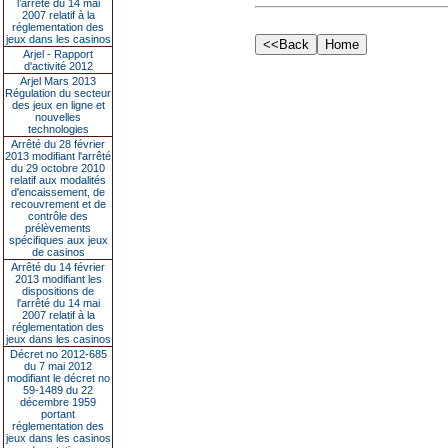
l’arrêté du 14 mai
2007 relatif à la
réglementation des
jeux dans les casinos
Arjel - Rapport
d'activité 2012
Arjel Mars 2013
Régulation du secteur
des jeux en ligne et
nouvelles
technologies
Arrêté du 28 février
2013 modifiant l'arrêté
du 29 octobre 2010
relatif aux modalités
d'encaissement, de
recouvrement et de
contrôle des
prélèvements
spécifiques aux jeux
de casinos
Arrêté du 14 février
2013 modifiant les
dispositions de
l'arrêté du 14 mai
2007 relatif à la
réglementation des
jeux dans les casinos
Décret no 2012-685
du 7 mai 2012
modifiant le décret no
59-1489 du 22
décembre 1959
portant
réglementation des
jeux dans les casinos