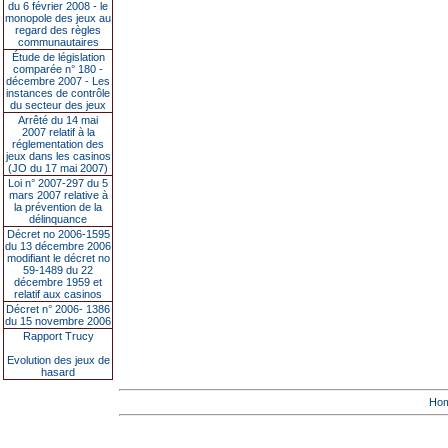
du 6 février 2008 - le
monopole des jeux au
regard des règles
communautaires
Étude de législation
comparée n° 180 -
décembre 2007 - Les
instances de contrôle
du secteur des jeux
Arrêté du 14 mai
2007 relatif à la
réglementation des
jeux dans les casinos
(JO du 17 mai 2007)
Loi n° 2007-297 du 5
mars 2007 relative à
la prévention de la
délinquance
Décret no 2006-1595
du 13 décembre 2006
modifiant le décret no
59-1489 du 22
décembre 1959 et
relatif aux casinos
Décret n° 2006- 1386
du 15 novembre 2006
Rapport Trucy
Evolution des jeux de
hasard
Ho