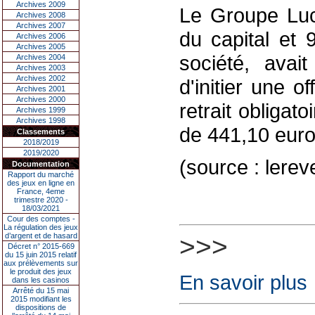
Archives 2009
Le Groupe Luci
Archives 2008
Archives 2007
du capital et 
Archives 2006
Archives 2005
société, avait
Archives 2004
Archives 2003
Archives 2002
d'initier une o
Archives 2001
Archives 2000
retrait obligat
Archives 1999
Archives 1998
de 441,10 euro
Classements
2018/2019
2019/2020
(source : lere
Documentation
Rapport du marché
des jeux en ligne en
France, 4eme
trimestre 2020 -
18/03/2021
Cour des comptes -
La régulation des jeux
d’argent et de hasard
>>>
Décret n° 2015-669
du 15 juin 2015 relatif
aux prélèvements sur
le produit des jeux
En savoir plus
dans les casinos
Arrêté du 15 mai
2015 modifiant les
dispositions de