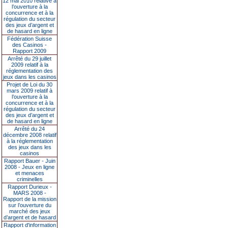
12 mai 2010 relative à
l’ouverture à la
concurrence et à la
régulation du secteur
des jeux d’argent et
de hasard en ligne
Fédération Suisse
des Casinos -
Rapport 2009
Arrêté du 29 juillet
2009 relatif à la
réglementation des
jeux dans les casinos
Projet de Loi du 30
mars 2009 relatif à
l’ouverture à la
concurrence et à la
régulation du secteur
des jeux d’argent et
de hasard en ligne
Arrêté du 24
décembre 2008 relatif
à la réglementation
des jeux dans les
casinos
Rapport Bauer - Juin
2008 - Jeux en ligne
et menaces
criminelles
Rapport Durieux -
MARS 2008 -
Rapport de la mission
sur l’ouverture du
marché des jeux
d’argent et de hasard
Rapport d'information