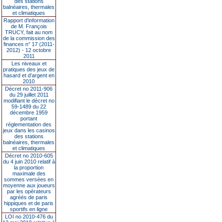
des stations
balnéaires, thermales
et climatiques
Rapport d'information
de M. François
TRUCY, fait au nom
de la commission des
finances n° 17 (2011-
2012) - 12 octobre
2011
Les niveaux et
pratiques des jeux de
hasard et d’argent en
2010
Décret no 2011-906
du 29 juillet 2011
modifiant le décret no
59-1489 du 22
décembre 1959
portant
réglementation des
jeux dans les casinos
des stations
balnéaires, thermales
et climatiques
Décret no 2010-605
du 4 juin 2010 relatif à
la proportion
maximale des
sommes versées en
moyenne aux joueurs
par les opérateurs
agréés de paris
hippiques et de paris
sportifs en ligne
LOI no 2010-476 du