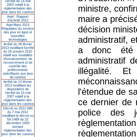
l’arrêté du 14 mai
2007 relatif à la
ministre, confi
réglementation des
jeux dans les casinos
maire a précisé
Arjel - Rapport
d'activité 2012
Arjel Mars 2013
décision minist
Régulation du secteur
des jeux en ligne et
nouvelles
administratif, 
technologies
Arrêté du 28 février
a donc été 
2013 modifiant l'arrêté
du 29 octobre 2010
relatif aux modalités
administratif 
d'encaissement, de
recouvrement et de
contrôle des
illégalité.
prélèvements
spécifiques aux jeux
de casinos
méconnaissance
Arrêté du 14 février
2013 modifiant les
l'étendue de s
dispositions de
l'arrêté du 14 mai
2007 relatif à la
ce dernier de 
réglementation des
jeux dans les casinos
Décret no 2012-685
police des 
du 7 mai 2012
modifiant le décret no
59-1489 du 22
règlementa
décembre 1959
portant
règlementati
réglementation des
jeux dans les casinos