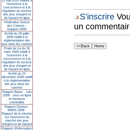
12 mai 2010 relative à
l’ouverture à la
concurrence et à la
régulation du secteur
S'inscrire
Vous
des jeux d’argent et
de hasard en ligne
Fédération Suisse
un commentair
des Casinos -
Rapport 2009
Arrêté du 29 juillet
2009 relatif à la
réglementation des
jeux dans les casinos
Projet de Loi du 30
mars 2009 relatif à
l’ouverture à la
concurrence et à la
régulation du secteur
des jeux d’argent et
de hasard en ligne
Arrêté du 24
décembre 2008 relatif
à la réglementation
des jeux dans les
casinos
Rapport Bauer - Juin
2008 - Jeux en ligne
et menaces
criminelles
Rapport Durieux -
MARS 2008 -
Rapport de la mission
sur l’ouverture du
marché des jeux
d’argent et de hasard
Rapport d'information