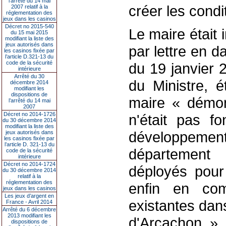
l’arrêté du 14 mai
créer les condi
2007 relatif à la
réglementation des
jeux dans les casinos
Décret no 2015-540
Le maire était 
du 15 mai 2015
modifiant la liste des
jeux autorisés dans
par lettre en d
les casinos fixée par
l’article D.321-13 du
code de la sécurité
du 19 janvier 
intérieure
Arrêté du 30
du Ministre, é
décembre 2014
modifiant les
dispositions de
maire « démont
l’arrêté du 14 mai
2007
Décret no 2014-1726
n'était pas f
du 30 décembre 2014
modifiant la liste des
développement
jeux autorisés dans
les casinos fixée par
l’article D. 321-13 du
département 
code de la sécurité
intérieure
Décret no 2014-1724
déployés pour 
du 30 décembre 2014
relatif à la
réglementation des
enfin en com
jeux dans les casinos
Les jeux d’argent en
existantes dan
France - Avril 2014
Arrêté du 6 décembre
2013 modifiant les
d'Arcachon. ».
dispositions de