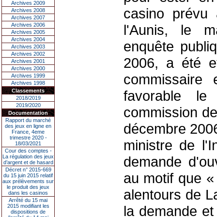
Archives 2009
casino prévu 
Archives 2008
Archives 2007
Archives 2006
l'Aunis, le m
Archives 2005
Archives 2004
enquête publi
Archives 2003
Archives 2002
2006, a été ef
Archives 2001
Archives 2000
commissaire 
Archives 1999
Archives 1998
Classements
favorable l
2018/2019
2019/2020
commission des
Documentation
Rapport du marché
décembre 2006.
des jeux en ligne en
France, 4eme
trimestre 2020 -
ministre de l'
18/03/2021
Cour des comptes -
La régulation des jeux
demande d'ouv
d’argent et de hasard
Décret n° 2015-669
au motif que « 
du 15 juin 2015 relatif
aux prélèvements sur
le produit des jeux
alentours de L
dans les casinos
Arrêté du 15 mai
2015 modifiant les
la demande et 
dispositions de