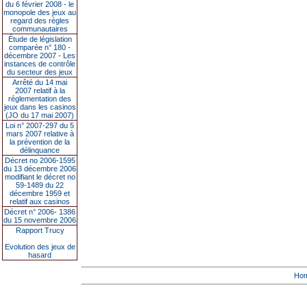
du 6 février 2008 - le
monopole des jeux au
regard des règles
communautaires
Étude de législation
comparée n° 180 -
décembre 2007 - Les
instances de contrôle
du secteur des jeux
Arrêté du 14 mai
2007 relatif à la
réglementation des
jeux dans les casinos
(JO du 17 mai 2007)
Loi n° 2007-297 du 5
mars 2007 relative à
la prévention de la
délinquance
Décret no 2006-1595
du 13 décembre 2006
modifiant le décret no
59-1489 du 22
décembre 1959 et
relatif aux casinos
Décret n° 2006- 1386
du 15 novembre 2006
Rapport Trucy
Evolution des jeux de
hasard
Ho