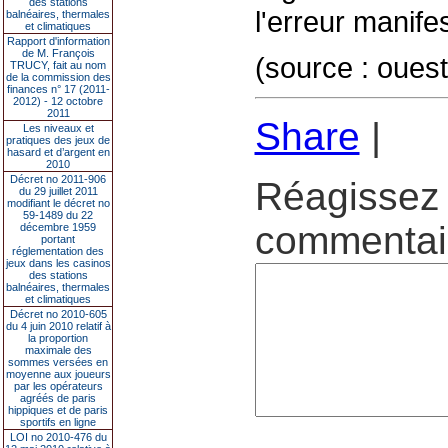
des stations
l'erreur manife
balnéaires, thermales
et climatiques
Rapport d'information
de M. François
(source : ouest
TRUCY, fait au nom
de la commission des
finances n° 17 (2011-
2012) - 12 octobre
2011
Share
|
Les niveaux et
pratiques des jeux de
hasard et d’argent en
2010
Décret no 2011-906
Réagissez 
du 29 juillet 2011
modifiant le décret no
59-1489 du 22
commentair
décembre 1959
portant
réglementation des
jeux dans les casinos
des stations
balnéaires, thermales
et climatiques
Décret no 2010-605
du 4 juin 2010 relatif à
la proportion
maximale des
sommes versées en
moyenne aux joueurs
par les opérateurs
agréés de paris
hippiques et de paris
sportifs en ligne
LOI no 2010-476 du