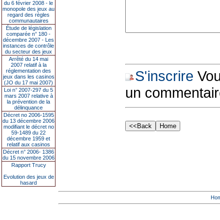
du 6 février 2008 - le
monopole des jeux au
regard des règles
communautaires
Étude de législation
comparée n° 180 -
décembre 2007 - Les
instances de contrôle
du secteur des jeux
Arrêté du 14 mai
2007 relatif à la
réglementation des
S'inscrire
Vous
jeux dans les casinos
(JO du 17 mai 2007)
un commentair
Loi n° 2007-297 du 5
mars 2007 relative à
la prévention de la
délinquance
Décret no 2006-1595
du 13 décembre 2006
modifiant le décret no
59-1489 du 22
décembre 1959 et
relatif aux casinos
Décret n° 2006- 1386
du 15 novembre 2006
Rapport Trucy
Evolution des jeux de
hasard
Ho