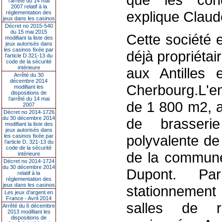
l’arrêté du 14 mai
2007 relatif à la
explique Claud
réglementation des
jeux dans les casinos
Décret no 2015-540
du 15 mai 2015
Cette société 
modifiant la liste des
jeux autorisés dans
les casinos fixée par
déjà propriéta
l’article D.321-13 du
code de la sécurité
intérieure
aux Antilles
Arrêté du 30
décembre 2014
Cherbourg.L'em
modifiant les
dispositions de
l’arrêté du 14 mai
de 1 800 m2, a
2007
Décret no 2014-1726
du 30 décembre 2014
de brasseri
modifiant la liste des
jeux autorisés dans
polyvalente de
les casinos fixée par
l’article D. 321-13 du
code de la sécurité
de la commune
intérieure
Décret no 2014-1724
du 30 décembre 2014
Dupont. Pa
relatif à la
réglementation des
jeux dans les casinos
stationnement
Les jeux d’argent en
France - Avril 2014
salles de r
Arrêté du 6 décembre
2013 modifiant les
dispositions de