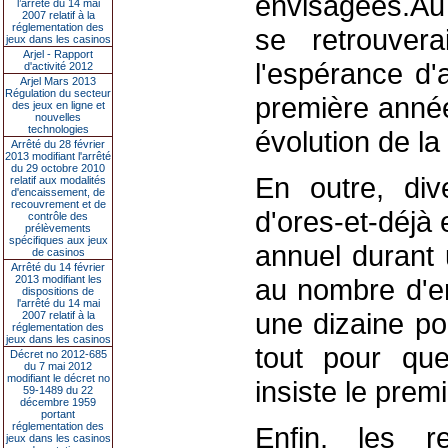
envisagées.Au 
l’arrêté du 14 mai
2007 relatif à la
réglementation des
se retrouvera
jeux dans les casinos
Arjel - Rapport
l'espérance d'
d'activité 2012
Arjel Mars 2013
Régulation du secteur
première année
des jeux en ligne et
nouvelles
technologies
évolution de la
Arrêté du 28 février
2013 modifiant l'arrêté
du 29 octobre 2010
En outre, div
relatif aux modalités
d'encaissement, de
recouvrement et de
d'ores-et-déjà 
contrôle des
prélèvements
spécifiques aux jeux
annuel durant
de casinos
Arrêté du 14 février
2013 modifiant les
au nombre d'em
dispositions de
l'arrêté du 14 mai
une dizaine po
2007 relatif à la
réglementation des
jeux dans les casinos
tout pour qu
Décret no 2012-685
du 7 mai 2012
modifiant le décret no
insiste le pre
59-1489 du 22
décembre 1959
portant
réglementation des
Enfin, les r
jeux dans les casinos