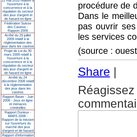
12 mai 2010 relative à
procédure de d
l’ouverture à la
concurrence et à la
régulation du secteur
Dans le meille
des jeux d’argent et
de hasard en ligne
pas ouvrir ses
Fédération Suisse
des Casinos -
Rapport 2009
les services c
Arrêté du 29 juillet
2009 relatif à la
réglementation des
jeux dans les casinos
(source : ouest
Projet de Loi du 30
mars 2009 relatif à
l’ouverture à la
concurrence et à la
régulation du secteur
Share
|
des jeux d’argent et
de hasard en ligne
Arrêté du 24
décembre 2008 relatif
à la réglementation
Réagissez 
des jeux dans les
casinos
Rapport Bauer - Juin
commentair
2008 - Jeux en ligne
et menaces
criminelles
Rapport Durieux -
MARS 2008 -
Rapport de la mission
sur l’ouverture du
marché des jeux
d’argent et de hasard
Rapport d'information