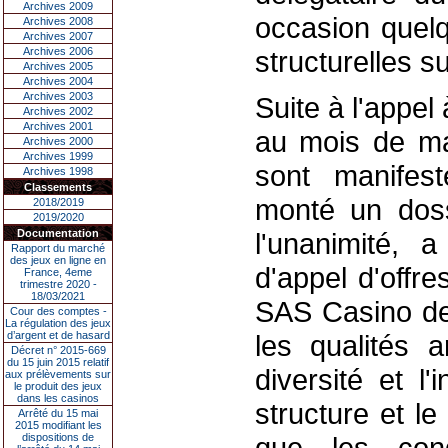
Archives 2009
occasion quelq
Archives 2008
Archives 2007
Archives 2006
structurelles su
Archives 2005
Archives 2004
Archives 2003
Suite à l'appel
Archives 2002
Archives 2001
au mois de mar
Archives 2000
Archives 1999
sont manifes
Archives 1998
Classements
monté un doss
2018/2019
2019/2020
Documentation
l'unanimité, 
Rapport du marché
des jeux en ligne en
d'appel d'offre
France, 4eme
trimestre 2020 -
18/03/2021
SAS Casino de 
Cour des comptes -
La régulation des jeux
d’argent et de hasard
les qualités a
Décret n° 2015-669
du 15 juin 2015 relatif
diversité et l'
aux prélèvements sur
le produit des jeux
dans les casinos
structure et l
Arrêté du 15 mai
2015 modifiant les
dispositions de
que les cond