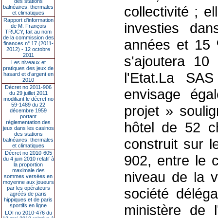
des stations
collectivité ;
balnéaires, thermales
et climatiques
Rapport d'information
investies dan
de M. François
TRUCY, fait au nom
de la commission des
années et 15 
finances n° 17 (2011-
2012) - 12 octobre
2011
s'ajoutera 1
Les niveaux et
pratiques des jeux de
l'Etat.La SAS
hasard et d’argent en
2010
Décret no 2011-906
envisage éga
du 29 juillet 2011
modifiant le décret no
59-1489 du 22
projet » souli
décembre 1959
portant
réglementation des
hôtel de 52 c
jeux dans les casinos
des stations
construit sur 
balnéaires, thermales
et climatiques
Décret no 2010-605
902, entre le 
du 4 juin 2010 relatif à
la proportion
maximale des
niveau de la v
sommes versées en
moyenne aux joueurs
par les opérateurs
société déléga
agréés de paris
hippiques et de paris
ministère de l
sportifs en ligne
LOI no 2010-476 du