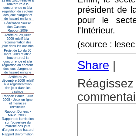
12 mai 2010 relative à
l’ouverture à la
président de l
concurrence et à la
régulation du secteur
des jeux d’argent et
pour le secte
de hasard en ligne
Fédération Suisse
des Casinos -
l'Intérieur.
Rapport 2009
Arrêté du 29 juillet
2009 relatif à la
(source : les
réglementation des
jeux dans les casinos
Projet de Loi du 30
mars 2009 relatif à
l’ouverture à la
Share
|
concurrence et à la
régulation du secteur
des jeux d’argent et
de hasard en ligne
Arrêté du 24
Réagissez 
décembre 2008 relatif
à la réglementation
des jeux dans les
casinos
commentair
Rapport Bauer - Juin
2008 - Jeux en ligne
et menaces
criminelles
Rapport Durieux -
MARS 2008 -
Rapport de la mission
sur l’ouverture du
marché des jeux
d’argent et de hasard
Rapport d'information