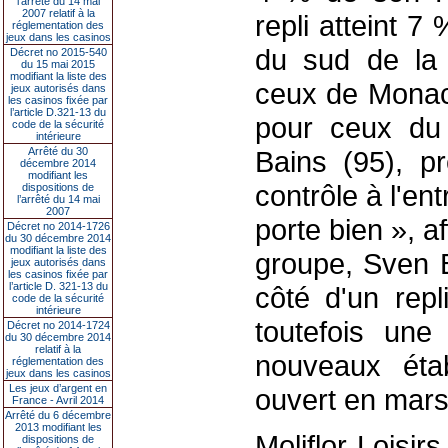
l’arrêté du 14 mai
2007 relatif à la
repli atteint 
réglementation des
jeux dans les casinos
du sud de la
Décret no 2015-540
du 15 mai 2015
modifiant la liste des
ceux de Monaco 
jeux autorisés dans
les casinos fixée par
l’article D.321-13 du
pour ceux du 
code de la sécurité
intérieure
Arrêté du 30
Bains (95), p
décembre 2014
modifiant les
contrôle à l'en
dispositions de
l’arrêté du 14 mai
2007
porte bien », a
Décret no 2014-1726
du 30 décembre 2014
modifiant la liste des
groupe, Sven B
jeux autorisés dans
les casinos fixée par
l’article D. 321-13 du
côté d'un re
code de la sécurité
intérieure
toutefois un
Décret no 2014-1724
du 30 décembre 2014
relatif à la
nouveaux éta
réglementation des
jeux dans les casinos
Les jeux d’argent en
ouvert en mars 
France - Avril 2014
Arrêté du 6 décembre
2013 modifiant les
Moliflor Loisi
dispositions de