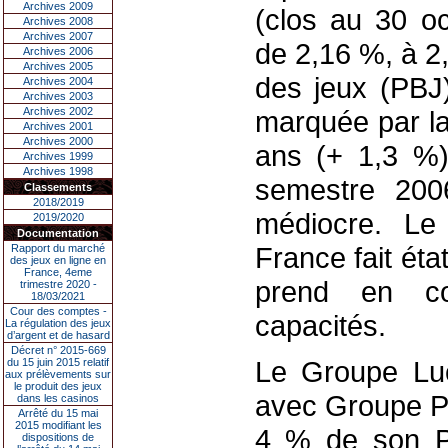
Archives 2009
(clos au 30 o
Archives 2008
Archives 2007
de 2,16 %, à 2,
Archives 2006
Archives 2005
des jeux (PBJ
Archives 2004
Archives 2003
Archives 2002
marquée par la
Archives 2001
Archives 2000
ans (+ 1,3 %)
Archives 1999
Archives 1998
semestre 2006
Classements
2018/2019
médiocre. Le
2019/2020
Documentation
France fait état
Rapport du marché
des jeux en ligne en
France, 4eme
prend en co
trimestre 2020 -
18/03/2021
Cour des comptes -
capacités.
La régulation des jeux
d’argent et de hasard
Décret n° 2015-669
Le Groupe Luc
du 15 juin 2015 relatif
aux prélèvements sur
le produit des jeux
avec Groupe Pa
dans les casinos
Arrêté du 15 mai
2015 modifiant les
4 % de son P
dispositions de