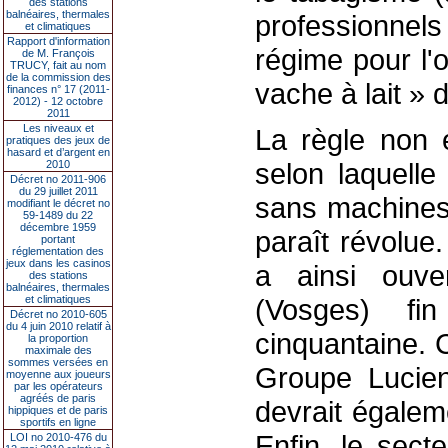
des stations
balnéaires, thermales
professionnels
et climatiques
Rapport d'information
régime pour l'
de M. François
TRUCY, fait au nom
de la commission des
vache à lait » 
finances n° 17 (2011-
2012) - 12 octobre
2011
Les niveaux et
La règle non é
pratiques des jeux de
hasard et d’argent en
selon laquelle
2010
Décret no 2011-906
du 29 juillet 2011
sans machines
modifiant le décret no
59-1489 du 22
décembre 1959
paraît révolue
portant
réglementation des
jeux dans les casinos
a ainsi ouve
des stations
balnéaires, thermales
et climatiques
(Vosges) f
Décret no 2010-605
du 4 juin 2010 relatif à
cinquantaine. 
la proportion
maximale des
sommes versées en
Groupe Lucien
moyenne aux joueurs
par les opérateurs
agréés de paris
devrait égalem
hippiques et de paris
sportifs en ligne
Enfin, le sect
LOI no 2010-476 du