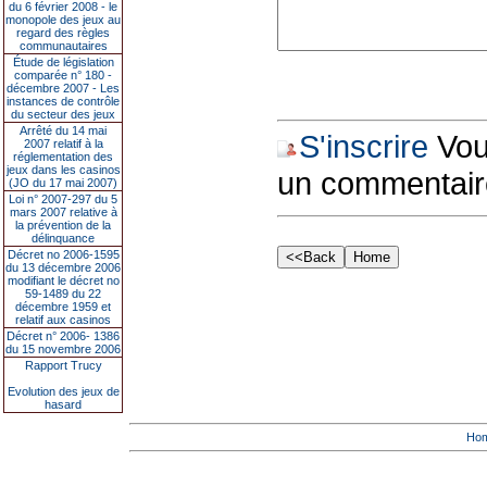
du 6 février 2008 - le
monopole des jeux au
regard des règles
communautaires
Étude de législation
comparée n° 180 -
décembre 2007 - Les
instances de contrôle
du secteur des jeux
Arrêté du 14 mai
S'inscrire
Vous
2007 relatif à la
réglementation des
jeux dans les casinos
un commentair
(JO du 17 mai 2007)
Loi n° 2007-297 du 5
mars 2007 relative à
la prévention de la
délinquance
Décret no 2006-1595
du 13 décembre 2006
modifiant le décret no
59-1489 du 22
décembre 1959 et
relatif aux casinos
Décret n° 2006- 1386
du 15 novembre 2006
Rapport Trucy
Evolution des jeux de
hasard
Ho