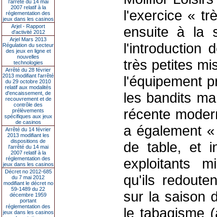
l’arrêté du 14 mai
2007 relatif à la
l'exercice « tr
réglementation des
jeux dans les casinos
Arjel - Rapport
ensuite à la 
d'activité 2012
Arjel Mars 2013
l'introduction
Régulation du secteur
des jeux en ligne et
nouvelles
très petites mi
technologies
Arrêté du 28 février
2013 modifiant l'arrêté
l'équipement pr
du 29 octobre 2010
relatif aux modalités
les bandits ma
d'encaissement, de
recouvrement et de
contrôle des
récente modern
prélèvements
spécifiques aux jeux
de casinos
a également « 
Arrêté du 14 février
2013 modifiant les
dispositions de
de table, et i
l'arrêté du 14 mai
2007 relatif à la
réglementation des
exploitants m
jeux dans les casinos
Décret no 2012-685
qu'ils redoute
du 7 mai 2012
modifiant le décret no
59-1489 du 22
sur la saison 
décembre 1959
portant
réglementation des
le tabagisme (
jeux dans les casinos