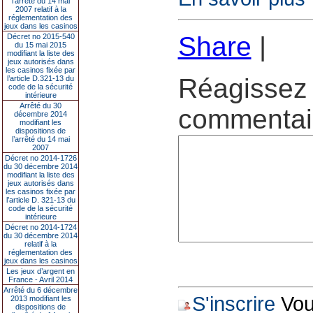
l’arrêté du 14 mai
2007 relatif à la
réglementation des
jeux dans les casinos
Share
|
Décret no 2015-540
du 15 mai 2015
modifiant la liste des
jeux autorisés dans
les casinos fixée par
Réagissez 
l’article D.321-13 du
code de la sécurité
intérieure
Arrêté du 30
commentair
décembre 2014
modifiant les
dispositions de
l’arrêté du 14 mai
2007
Décret no 2014-1726
du 30 décembre 2014
modifiant la liste des
jeux autorisés dans
les casinos fixée par
l’article D. 321-13 du
code de la sécurité
intérieure
Décret no 2014-1724
du 30 décembre 2014
relatif à la
réglementation des
jeux dans les casinos
Les jeux d’argent en
France - Avril 2014
Arrêté du 6 décembre
S'inscrire
Vous
2013 modifiant les
dispositions de