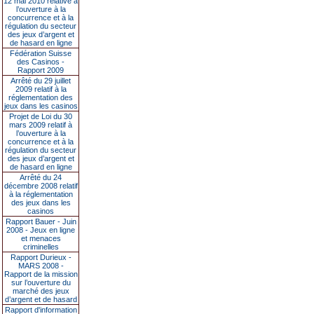
12 mai 2010 relative à
l’ouverture à la
concurrence et à la
régulation du secteur
des jeux d’argent et
de hasard en ligne
Fédération Suisse
des Casinos -
Rapport 2009
Arrêté du 29 juillet
2009 relatif à la
réglementation des
jeux dans les casinos
Projet de Loi du 30
mars 2009 relatif à
l’ouverture à la
concurrence et à la
régulation du secteur
des jeux d’argent et
de hasard en ligne
Arrêté du 24
décembre 2008 relatif
à la réglementation
des jeux dans les
casinos
Rapport Bauer - Juin
2008 - Jeux en ligne
et menaces
criminelles
Rapport Durieux -
MARS 2008 -
Rapport de la mission
sur l’ouverture du
marché des jeux
d’argent et de hasard
Rapport d'information