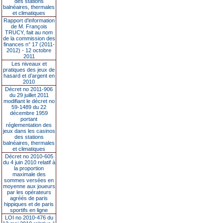
des stations
balnéaires, thermales
et climatiques
Rapport d'information
de M. François
TRUCY, fait au nom
de la commission des
finances n° 17 (2011-
2012) - 12 octobre
2011
Les niveaux et
pratiques des jeux de
hasard et d’argent en
2010
Décret no 2011-906
du 29 juillet 2011
modifiant le décret no
59-1489 du 22
décembre 1959
portant
réglementation des
jeux dans les casinos
des stations
balnéaires, thermales
et climatiques
Décret no 2010-605
du 4 juin 2010 relatif à
la proportion
maximale des
sommes versées en
moyenne aux joueurs
par les opérateurs
agréés de paris
hippiques et de paris
sportifs en ligne
LOI no 2010-476 du