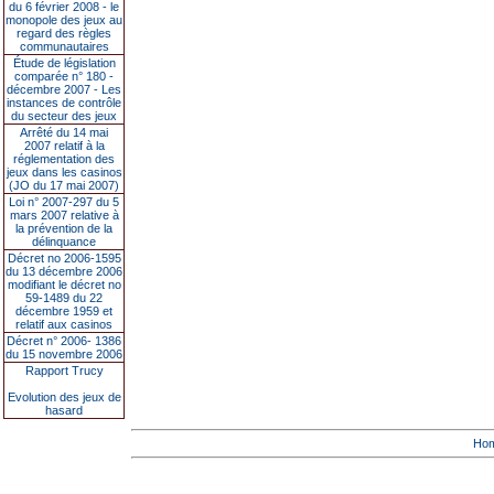
du 6 février 2008 - le
monopole des jeux au
regard des règles
communautaires
Étude de législation
comparée n° 180 -
décembre 2007 - Les
instances de contrôle
du secteur des jeux
Arrêté du 14 mai
2007 relatif à la
réglementation des
jeux dans les casinos
(JO du 17 mai 2007)
Loi n° 2007-297 du 5
mars 2007 relative à
la prévention de la
délinquance
Décret no 2006-1595
du 13 décembre 2006
modifiant le décret no
59-1489 du 22
décembre 1959 et
relatif aux casinos
Décret n° 2006- 1386
du 15 novembre 2006
Rapport Trucy
Evolution des jeux de
hasard
Ho