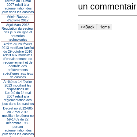
l’arrêté du 14 mai
un commentair
2007 relatif à la
réglementation des
jeux dans les casinos
Arjel - Rapport
d'activité 2012
Arjel Mars 2013
Régulation du secteur
des jeux en ligne et
nouvelles
technologies
Arrêté du 28 février
2013 modifiant l'arrêté
du 29 octobre 2010
relatif aux modalités
d'encaissement, de
recouvrement et de
contrôle des
prélèvements
spécifiques aux jeux
de casinos
Arrêté du 14 février
2013 modifiant les
dispositions de
l'arrêté du 14 mai
2007 relatif à la
réglementation des
jeux dans les casinos
Décret no 2012-685
du 7 mai 2012
modifiant le décret no
59-1489 du 22
décembre 1959
portant
réglementation des
jeux dans les casinos