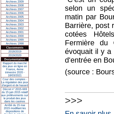
Archives 2009
Archives 2008
selon un spéc
Archives 2007
Archives 2006
matin par Bour
Archives 2005
Archives 2004
Barrière, post
Archives 2003
Archives 2002
cotées Hôtel
Archives 2001
Archives 2000
Archives 1999
Fermière du
Archives 1998
Classements
évoquait il y 
2018/2019
2019/2020
d'entrée en Bo
Documentation
Rapport du marché
des jeux en ligne en
(source : Bour
France, 4eme
trimestre 2020 -
18/03/2021
Cour des comptes -
La régulation des jeux
d’argent et de hasard
Décret n° 2015-669
du 15 juin 2015 relatif
aux prélèvements sur
>>>
le produit des jeux
dans les casinos
Arrêté du 15 mai
2015 modifiant les
En savoir plus
dispositions de