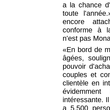
a la chance d'
toute l'année
encore atta
conforme à la
n'est pas Mon
«En bord de m
âgées, soulig
pouvoir d'acha
couples et con
clientèle en i
évidemment 
intéressante. Il
a 5.500 perso