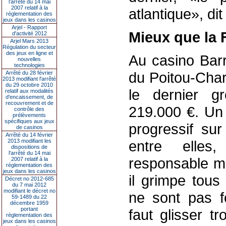
l’arrêté du 14 mai
2007 relatif à la
atlantique», dit
réglementation des
jeux dans les casinos
Arjel - Rapport
Mieux que la 
d'activité 2012
Arjel Mars 2013
Régulation du secteur
des jeux en ligne et
Au casino Barr
nouvelles
technologies
du Poitou-Cha
Arrêté du 28 février
2013 modifiant l'arrêté
du 29 octobre 2010
le dernier 
relatif aux modalités
d'encaissement, de
recouvrement et de
219.000 €. Un
contrôle des
prélèvements
spécifiques aux jeux
progressif su
de casinos
Arrêté du 14 février
2013 modifiant les
entre elles,
dispositions de
l'arrêté du 14 mai
responsable ma
2007 relatif à la
réglementation des
jeux dans les casinos
il grimpe tous
Décret no 2012-685
du 7 mai 2012
modifiant le décret no
ne sont pas fo
59-1489 du 22
décembre 1959
portant
faut glisser t
réglementation des
jeux dans les casinos