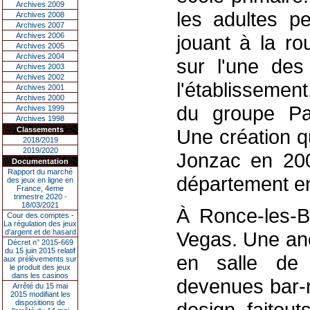
Archives 2009
les adultes p
Archives 2008
Archives 2007
Archives 2006
jouant à la ro
Archives 2005
Archives 2004
sur l'une de
Archives 2003
Archives 2002
l'établissemen
Archives 2001
Archives 2000
du groupe Par
Archives 1999
Archives 1998
Classements
Une création q
2018/2019
2019/2020
Jonzac en 2003
Documentation
Rapport du marché
département en
des jeux en ligne en
France, 4eme
trimestre 2020 -
18/03/2021
À Ronce-les-B
Cour des comptes -
La régulation des jeux
d’argent et de hasard
Vegas. Une anc
Décret n° 2015-669
du 15 juin 2015 relatif
en salle de 
aux prélèvements sur
le produit des jeux
dans les casinos
devenues bar-r
Arrêté du 15 mai
2015 modifiant les
dispositions de
design, faitou