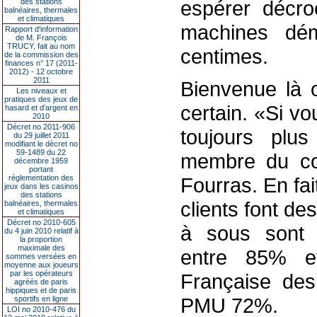
espérer décro
des stations
balnéaires, thermales
et climatiques
machines dé
Rapport d'information
de M. François
TRUCY, fait au nom
centimes.
de la commission des
finances n° 17 (2011-
2012) - 12 octobre
2011
Bienvenue là o
Les niveaux et
pratiques des jeux de
certain. «Si vo
hasard et d’argent en
2010
Décret no 2011-906
toujours plus
du 29 juillet 2011
modifiant le décret no
59-1489 du 22
membre du com
décembre 1959
portant
réglementation des
Fourras. En fai
jeux dans les casinos
des stations
clients font d
balnéaires, thermales
et climatiques
Décret no 2010-605
à sous sont 
du 4 juin 2010 relatif à
la proportion
maximale des
entre 85% e
sommes versées en
moyenne aux joueurs
par les opérateurs
Française des
agréés de paris
hippiques et de paris
PMU 72%.
sportifs en ligne
LOI no 2010-476 du