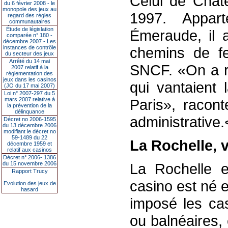
Celui de Châte
du 6 février 2008 - le
monopole des jeux au
1997. Appart
regard des règles
communautaires
Étude de législation
Émeraude, il 
comparée n° 180 -
décembre 2007 - Les
instances de contrôle
chemins de fe
du secteur des jeux
Arrêté du 14 mai
SNCF. «On a re
2007 relatif à la
réglementation des
jeux dans les casinos
qui vantaient 
(JO du 17 mai 2007)
Loi n° 2007-297 du 5
mars 2007 relative à
Paris», racont
la prévention de la
délinquance
administrative.
Décret no 2006-1595
du 13 décembre 2006
modifiant le décret no
59-1489 du 22
La Rochelle, vi
décembre 1959 et
relatif aux casinos
Décret n° 2006- 1386
du 15 novembre 2006
La Rochelle 
Rapport Trucy
casino est né e
Evolution des jeux de
hasard
imposé les cas
ou balnéaires, 