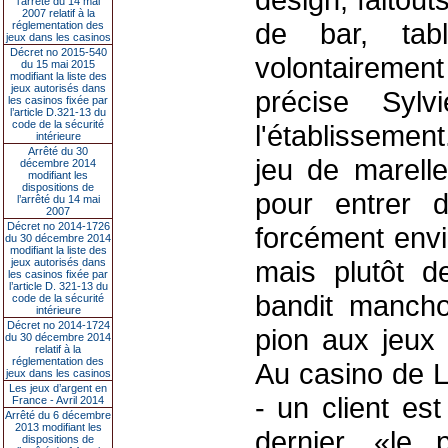
l’arrêté du 14 mai
2007 relatif à la
de bar, tab
réglementation des
jeux dans les casinos
Décret no 2015-540
volontairemen
du 15 mai 2015
modifiant la liste des
jeux autorisés dans
précise Sylv
les casinos fixée par
l’article D.321-13 du
code de la sécurité
l'établissemen
intérieure
Arrêté du 30
jeu de marell
décembre 2014
modifiant les
dispositions de
pour entrer 
l’arrêté du 14 mai
2007
Décret no 2014-1726
forcément envi
du 30 décembre 2014
modifiant la liste des
mais plutôt d
jeux autorisés dans
les casinos fixée par
l’article D. 321-13 du
bandit manch
code de la sécurité
intérieure
Décret no 2014-1724
pion aux jeux t
du 30 décembre 2014
relatif à la
réglementation des
Au casino de L
jeux dans les casinos
Les jeux d’argent en
- un client es
France - Avril 2014
Arrêté du 6 décembre
2013 modifiant les
dernier, «le
dispositions de