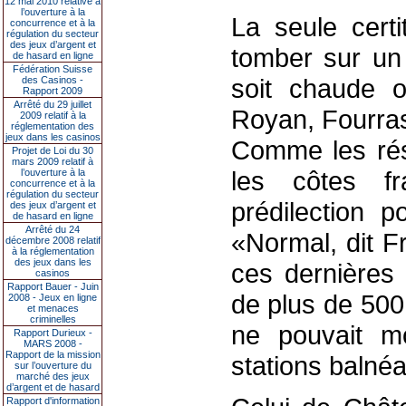
12 mai 2010 relative à
l’ouverture à la
La seule certi
concurrence et à la
régulation du secteur
des jeux d’argent et
tomber sur un 
de hasard en ligne
Fédération Suisse
soit chaude o
des Casinos -
Rapport 2009
Arrêté du 29 juillet
Royan, Fourras
2009 relatif à la
réglementation des
jeux dans les casinos
Comme les rés
Projet de Loi du 30
mars 2009 relatif à
les côtes f
l’ouverture à la
concurrence et à la
régulation du secteur
prédilection p
des jeux d’argent et
de hasard en ligne
Arrêté du 24
«Normal, dit Fr
décembre 2008 relatif
à la réglementation
des jeux dans les
ces dernières
casinos
Rapport Bauer - Juin
de plus de 500
2008 - Jeux en ligne
et menaces
criminelles
ne pouvait m
Rapport Durieux -
MARS 2008 -
Rapport de la mission
stations balnéa
sur l’ouverture du
marché des jeux
d’argent et de hasard
Rapport d'information