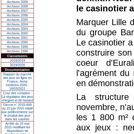
Archives 2009
le casinotier 
Archives 2008
Archives 2007
Archives 2006
Marquer Lille d
Archives 2005
Archives 2004
Archives 2003
du groupe Barr
Archives 2002
Archives 2001
Le casinotier 
Archives 2000
Archives 1999
construire son
Archives 1998
Classements
coeur d'Eura
2018/2019
2019/2020
Documentation
l'agrément du 
Rapport du marché
des jeux en ligne en
en démonstratio
France, 4eme
trimestre 2020 -
18/03/2021
Cour des comptes -
La structure
La régulation des jeux
d’argent et de hasard
novembre, n'au
Décret n° 2015-669
du 15 juin 2015 relatif
aux prélèvements sur
les 1 800 m² d
le produit des jeux
dans les casinos
Arrêté du 15 mai
aux jeux : neu
2015 modifiant les
dispositions de