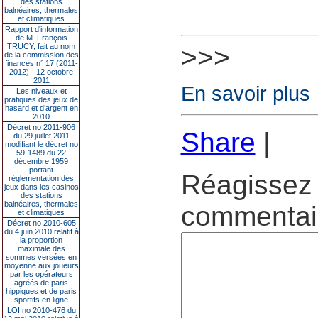
des stations
balnéaires, thermales
et climatiques
Rapport d'information
de M. François
TRUCY, fait au nom
>>>
de la commission des
finances n° 17 (2011-
2012) - 12 octobre
2011
En savoir plus
Les niveaux et
pratiques des jeux de
hasard et d’argent en
2010
Décret no 2011-906
Share
|
du 29 juillet 2011
modifiant le décret no
59-1489 du 22
décembre 1959
portant
Réagissez 
réglementation des
jeux dans les casinos
des stations
balnéaires, thermales
commentair
et climatiques
Décret no 2010-605
du 4 juin 2010 relatif à
la proportion
maximale des
sommes versées en
moyenne aux joueurs
par les opérateurs
agréés de paris
hippiques et de paris
sportifs en ligne
LOI no 2010-476 du