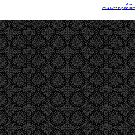
Vous r
Vous avez la possibili