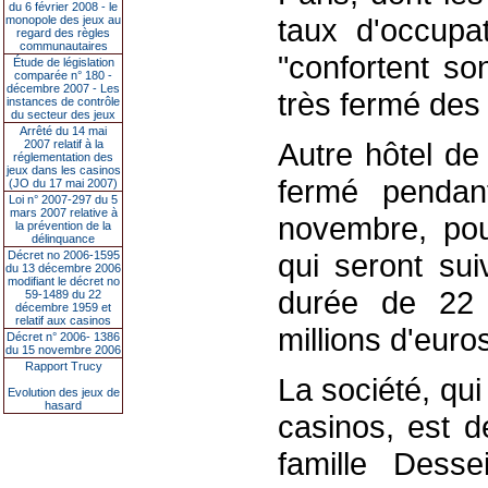
du 6 février 2008 - le
taux d'occupa
monopole des jeux au
regard des règles
communautaires
"confortent s
Étude de législation
comparée n° 180 -
décembre 2007 - Les
très fermé des
instances de contrôle
du secteur des jeux
Arrêté du 14 mai
Autre hôtel de
2007 relatif à la
réglementation des
jeux dans les casinos
fermé pendan
(JO du 17 mai 2007)
Loi n° 2007-297 du 5
mars 2007 relative à
novembre, pou
la prévention de la
délinquance
qui seront sui
Décret no 2006-1595
du 13 décembre 2006
modifiant le décret no
durée de 22 
59-1489 du 22
décembre 1959 et
relatif aux casinos
millions d'euro
Décret n° 2006- 1386
du 15 novembre 2006
Rapport Trucy
La société, qu
Evolution des jeux de
hasard
casinos, est 
famille Desse