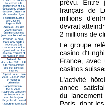
prévu. Entre j
12 mai 2010 relative à
l’ouverture à la
concurrence et à la
français de L
régulation du secteur
des jeux d’argent et
de hasard en ligne
millions d'ent
Fédération Suisse
des Casinos -
Rapport 2009
devrait atteind
Arrêté du 29 juillet
2009 relatif à la
2 millions de cl
réglementation des
jeux dans les casinos
Projet de Loi du 30
mars 2009 relatif à
Le groupe rel
l’ouverture à la
concurrence et à la
régulation du secteur
casino d'Enghi
des jeux d’argent et
de hasard en ligne
France, avec 
Arrêté du 24
décembre 2008 relatif
à la réglementation
casinos suisse
des jeux dans les
casinos
Rapport Bauer - Juin
2008 - Jeux en ligne
L'activité hôt
et menaces
criminelles
année satisfai
Rapport Durieux -
MARS 2008 -
Rapport de la mission
du lancement 
sur l’ouverture du
marché des jeux
d’argent et de hasard
Paris, dont le
Rapport d'information