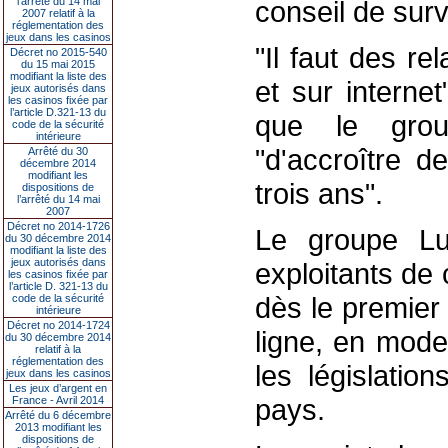
l’arrêté du 14 mai
conseil de surv
2007 relatif à la
réglementation des
jeux dans les casinos
"Il faut des re
Décret no 2015-540
du 15 mai 2015
modifiant la liste des
et sur internet
jeux autorisés dans
les casinos fixée par
l’article D.321-13 du
que le grou
code de la sécurité
intérieure
"d'accroître 
Arrêté du 30
décembre 2014
modifiant les
trois ans".
dispositions de
l’arrêté du 14 mai
2007
Décret no 2014-1726
Le groupe Lu
du 30 décembre 2014
modifiant la liste des
jeux autorisés dans
exploitants de
les casinos fixée par
l’article D. 321-13 du
dès le premier
code de la sécurité
intérieure
Décret no 2014-1724
ligne, en mode
du 30 décembre 2014
relatif à la
réglementation des
les législatio
jeux dans les casinos
Les jeux d’argent en
pays.
France - Avril 2014
Arrêté du 6 décembre
2013 modifiant les
dispositions de