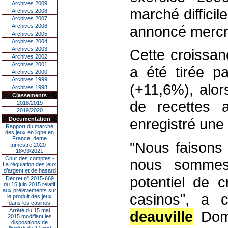
Archives 2009
marché difficile
Archives 2008
Archives 2007
Archives 2006
annoncé mercre
Archives 2005
Archives 2004
Archives 2003
Cette croissan
Archives 2002
Archives 2001
a été tirée par
Archives 2000
Archives 1999
(+11,6%), alor
Archives 1998
Classements
de recettes a
2018/2019
2019/2020
Documentation
enregistré une
Rapport du marché
des jeux en ligne en
France, 4eme
"Nous faisons
trimestre 2020 -
18/03/2021
Cour des comptes -
nous sommes 
La régulation des jeux
d’argent et de hasard
potentiel de 
Décret n° 2015-669
du 15 juin 2015 relatif
aux prélèvements sur
casinos", a 
le produit des jeux
dans les casinos
Arrêté du 15 mai
deauville
Domi
2015 modifiant les
dispositions de