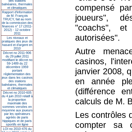
des stations
balnéaires, thermales
compensé par l
et climatiques
Rapport d'information
joueurs", d
de M. François
TRUCY, fait au nom
de la commission des
"coachs", et 
finances n° 17 (2011-
2012) - 12 octobre
2011
autorisées".
Les niveaux et
pratiques des jeux de
hasard et d’argent en
Autre menace
2010
Décret no 2011-906
du 29 juillet 2011
casinos, l'int
modifiant le décret no
59-1489 du 22
décembre 1959
janvier 2008, 
portant
réglementation des
jeux dans les casinos
en année ple
des stations
balnéaires, thermales
et climatiques
(différence e
Décret no 2010-605
du 4 juin 2010 relatif à
calculs de M. B
la proportion
maximale des
sommes versées en
moyenne aux joueurs
Les contrôles 
par les opérateurs
agréés de paris
hippiques et de paris
compter sa c
sportifs en ligne
LOI no 2010-476 du