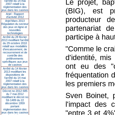
Le projet, bap
l’arrêté du 14 mai
2007 relatif à la
réglementation des
(BIG), est p
jeux dans les casinos
Arjel - Rapport
producteur 
d'activité 2012
Arjel Mars 2013
Régulation du secteur
partenariat d
des jeux en ligne et
nouvelles
technologies
participe à ha
Arrêté du 28 février
2013 modifiant l'arrêté
du 29 octobre 2010
"Comme le craig
relatif aux modalités
d'encaissement, de
recouvrement et de
d'identité, mi
contrôle des
prélèvements
spécifiques aux jeux
ont eu des "
de casinos
Arrêté du 14 février
2013 modifiant les
fréquentation 
dispositions de
l'arrêté du 14 mai
2007 relatif à la
les premiers mo
réglementation des
jeux dans les casinos
Décret no 2012-685
Sven Boinet, p
du 7 mai 2012
modifiant le décret no
59-1489 du 22
l'impact des c
décembre 1959
portant
réglementation des
"entre 3 et 4%
jeux dans les casinos