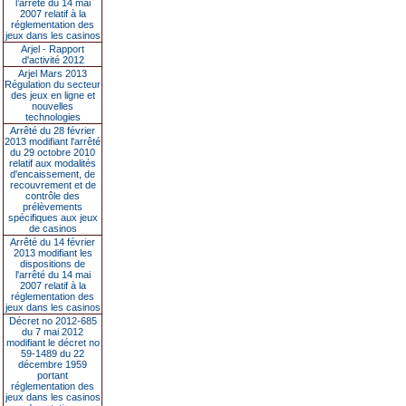
l’arrêté du 14 mai
2007 relatif à la
réglementation des
jeux dans les casinos
Arjel - Rapport
d'activité 2012
Arjel Mars 2013
Régulation du secteur
des jeux en ligne et
nouvelles
technologies
Arrêté du 28 février
2013 modifiant l'arrêté
du 29 octobre 2010
relatif aux modalités
d'encaissement, de
recouvrement et de
contrôle des
prélèvements
spécifiques aux jeux
de casinos
Arrêté du 14 février
2013 modifiant les
dispositions de
l'arrêté du 14 mai
2007 relatif à la
réglementation des
jeux dans les casinos
Décret no 2012-685
du 7 mai 2012
modifiant le décret no
59-1489 du 22
décembre 1959
portant
réglementation des
jeux dans les casinos