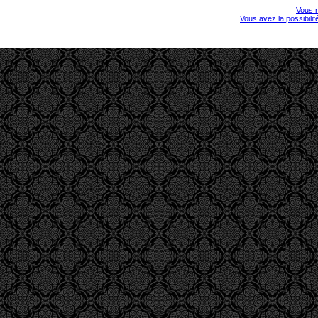
Vous r
Vous avez la possibili