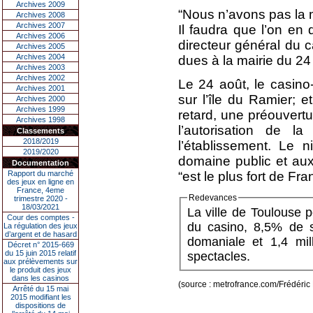
Archives 2009
“Nous n’avons pas la m
Archives 2008
Archives 2007
Il faudra que l’on en 
Archives 2006
directeur général du c
Archives 2005
Archives 2004
dues à la mairie du 24
Archives 2003
Archives 2002
Le 24 août, le casino-
Archives 2001
sur l’île du Ramier; 
Archives 2000
Archives 1999
retard, une préouvertu
Archives 1998
l’autorisation de l
Classements
2018/2019
l’établissement. Le 
2019/2020
domaine public et aux
Documentation
Rapport du marché
“est le plus fort de F
des jeux en ligne en
France, 4eme
Redevances
trimestre 2020 -
18/03/2021
La ville de Toulouse 
Cour des comptes -
du casino, 8,5% de so
La régulation des jeux
d’argent et de hasard
domaniale et 1,4 mil
Décret n° 2015-669
du 15 juin 2015 relatif
spectacles.
aux prélèvements sur
le produit des jeux
dans les casinos
(source : metrofrance.com/Frédéric
Arrêté du 15 mai
2015 modifiant les
dispositions de