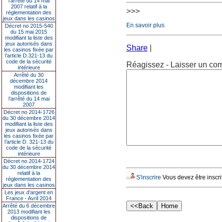
l’arrêté du 14 mai
2007 relatif à la
>>>
réglementation des
jeux dans les casinos
En savoir plus
Décret no 2015-540
du 15 mai 2015
modifiant la liste des
jeux autorisés dans
Share
|
les casinos fixée par
l’article D.321-13 du
code de la sécurité
Réagissez - Laisser un com
intérieure
Arrêté du 30
décembre 2014
modifiant les
dispositions de
l’arrêté du 14 mai
2007
Décret no 2014-1726
du 30 décembre 2014
modifiant la liste des
jeux autorisés dans
les casinos fixée par
l’article D. 321-13 du
code de la sécurité
intérieure
Décret no 2014-1724
du 30 décembre 2014
relatif à la
S'inscrire
Vous devez être inscri
réglementation des
jeux dans les casinos
Les jeux d’argent en
France - Avril 2014
Arrêté du 6 décembre
2013 modifiant les
dispositions de