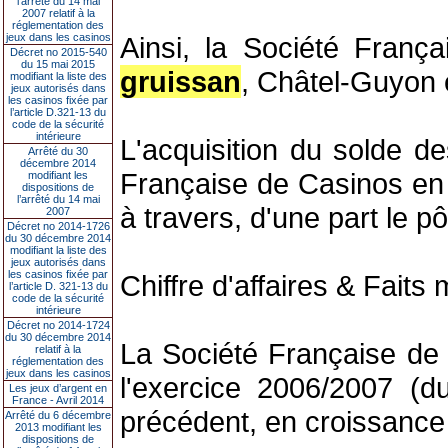
l’arrêté du 14 mai
2007 relatif à la
réglementation des
jeux dans les casinos
Ainsi, la Société Franç
Décret no 2015-540
du 15 mai 2015
gruissan
, Châtel-Guyon 
modifiant la liste des
jeux autorisés dans
les casinos fixée par
l’article D.321-13 du
code de la sécurité
intérieure
L'acquisition du solde d
Arrêté du 30
décembre 2014
Française de Casinos en l
modifiant les
dispositions de
l’arrêté du 14 mai
à travers, d'une part le p
2007
Décret no 2014-1726
du 30 décembre 2014
modifiant la liste des
jeux autorisés dans
les casinos fixée par
Chiffre d'affaires & Fait
l’article D. 321-13 du
code de la sécurité
intérieure
Décret no 2014-1724
du 30 décembre 2014
La Société Française de 
relatif à la
réglementation des
jeux dans les casinos
l'exercice 2006/2007 (
Les jeux d’argent en
France - Avril 2014
précédent, en croissance
Arrêté du 6 décembre
2013 modifiant les
dispositions de