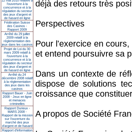
12 mai 2010 relative à
déjà des retours très posit
l’ouverture à la
concurrence et à la
régulation du secteur
des jeux d’argent et
de hasard en ligne
Perspectives
Fédération Suisse
des Casinos -
Rapport 2009
Arrêté du 29 juillet
2009 relatif à la
Pour l'exercice en cours, 
réglementation des
jeux dans les casinos
Projet de Loi du 30
et entend poursuivre sa 
mars 2009 relatif à
l’ouverture à la
concurrence et à la
régulation du secteur
des jeux d’argent et
de hasard en ligne
Dans un contexte de réfl
Arrêté du 24
décembre 2008 relatif
dispose de solutions te
à la réglementation
des jeux dans les
casinos
croissance que constituer
Rapport Bauer - Juin
2008 - Jeux en ligne
et menaces
criminelles
Rapport Durieux -
A propos de Société Fra
MARS 2008 -
Rapport de la mission
sur l’ouverture du
marché des jeux
d’argent et de hasard
Rapport d'information