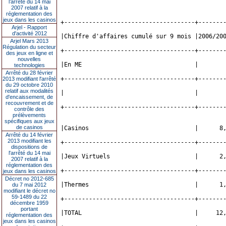
l’arrêté du 14 mai
2007 relatif à la
réglementation des
jeux dans les casinos
+-------------------------------------+-------
Arjel - Rapport
d'activité 2012
|Chiffre d'affaires cumulé sur 9 mois |2006/20
Arjel Mars 2013
Régulation du secteur
+-------------------------------------+-------
des jeux en ligne et
nouvelles
|En ME                                |       
technologies
Arrêté du 28 février
+-------------------------------------+-------
2013 modifiant l'arrêté
du 29 octobre 2010
relatif aux modalités
|                                     |       
d'encaissement, de
recouvrement et de
+-------------------------------------+-------
contrôle des
prélèvements
spécifiques aux jeux
de casinos
|Casinos                              |      8
Arrêté du 14 février
2013 modifiant les
+-------------------------------------+-------
dispositions de
l'arrêté du 14 mai
|Jeux Virtuels                        |      2
2007 relatif à la
réglementation des
+-------------------------------------+-------
jeux dans les casinos
Décret no 2012-685
|Thermes                              |      1
du 7 mai 2012
modifiant le décret no
59-1489 du 22
+-------------------------------------+-------
décembre 1959
portant
|TOTAL                                |     12
réglementation des
jeux dans les casinos