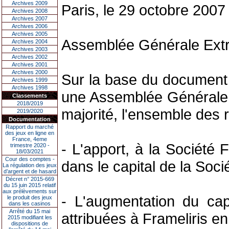
Archives 2009
Paris, le 29 octobre 2007
Archives 2008
Archives 2007
Archives 2006
Archives 2005
Assemblée Générale Extr
Archives 2004
Archives 2003
Archives 2002
Archives 2001
Archives 2000
Sur la base du document 
Archives 1999
Archives 1998
une Assemblée Générale E
Classements
2018/2019
majorité, l'ensemble des
2019/2020
Documentation
Rapport du marché
des jeux en ligne en
France, 4eme
- L'apport, à la Société 
trimestre 2020 -
18/03/2021
Cour des comptes -
dans le capital de la Soc
La régulation des jeux
d’argent et de hasard
Décret n° 2015-669
du 15 juin 2015 relatif
aux prélèvements sur
- L'augmentation du cap
le produit des jeux
dans les casinos
Arrêté du 15 mai
attribuées à Frameliris e
2015 modifiant les
dispositions de