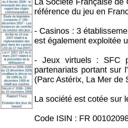
La Société Française de
du 6 février 2008 - le
monopole des jeux au
référence du jeu en Franc
regard des règles
communautaires
Étude de législation
comparée n° 180 -
décembre 2007 - Les
instances de contrôle
- Casinos : 3 établisseme
du secteur des jeux
Arrêté du 14 mai
est également exploitée u
2007 relatif à la
réglementation des
jeux dans les casinos
(JO du 17 mai 2007)
Loi n° 2007-297 du 5
mars 2007 relative à
- Jeux virtuels : SFC p
la prévention de la
délinquance
partenariats portant sur
Décret no 2006-1595
du 13 décembre 2006
modifiant le décret no
(Parc Astérix, La Mer de 
59-1489 du 22
décembre 1959 et
relatif aux casinos
Décret n° 2006- 1386
du 15 novembre 2006
La société est cotée sur 
Rapport Trucy
Evolution des jeux de
hasard
Code ISIN : FR 001020