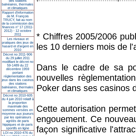
+-------------------------------------+-------
des stations
balnéaires, thermales
et climatiques
Rapport d'information
de M. François
TRUCY, fait au nom
de la commission des
finances n° 17 (2011-
2012) - 12 octobre
* Chiffres 2005/2006 publi
2011
Les niveaux et
pratiques des jeux de
les 10 derniers mois de l
hasard et d’argent en
2010
Décret no 2011-906
du 29 juillet 2011
modifiant le décret no
Dans le cadre de sa pol
59-1489 du 22
décembre 1959
portant
nouvelles règlementation
réglementation des
jeux dans les casinos
des stations
Poker dans ses casinos 
balnéaires, thermales
et climatiques
Décret no 2010-605
du 4 juin 2010 relatif à
la proportion
Cette autorisation perme
maximale des
sommes versées en
moyenne aux joueurs
engouement. Ce nouveau 
par les opérateurs
agréés de paris
hippiques et de paris
façon significative l'att
sportifs en ligne
LOI no 2010-476 du