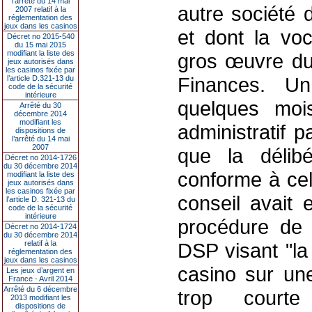
l’arrêté du 14 mai
autre société
2007 relatif à la
réglementation des
jeux dans les casinos
et dont la voc
Décret no 2015-540
du 15 mai 2015
modifiant la liste des
gros œuvre du 
jeux autorisés dans
les casinos fixée par
Finances. Un
l’article D.321-13 du
code de la sécurité
intérieure
quelques mois
Arrêté du 30
décembre 2014
modifiant les
administratif p
dispositions de
l’arrêté du 14 mai
2007
que la délib
Décret no 2014-1726
du 30 décembre 2014
conforme à cel
modifiant la liste des
jeux autorisés dans
les casinos fixée par
conseil avait 
l’article D. 321-13 du
code de la sécurité
intérieure
procédure de
Décret no 2014-1724
du 30 décembre 2014
relatif à la
DSP visant "la 
réglementation des
jeux dans les casinos
casino sur un
Les jeux d’argent en
France - Avril 2014
Arrêté du 6 décembre
trop court
2013 modifiant les
dispositions de