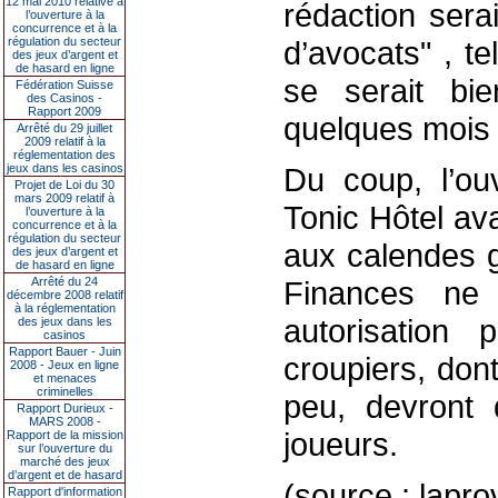
12 mai 2010 relative à
rédaction sera
l’ouverture à la
concurrence et à la
régulation du secteur
d’avocats" , t
des jeux d’argent et
de hasard en ligne
se serait bie
Fédération Suisse
des Casinos -
Rapport 2009
quelques mois
Arrêté du 29 juillet
2009 relatif à la
réglementation des
jeux dans les casinos
Du coup, l’ou
Projet de Loi du 30
mars 2009 relatif à
Tonic Hôtel ava
l’ouverture à la
concurrence et à la
régulation du secteur
aux calendes g
des jeux d’argent et
de hasard en ligne
Arrêté du 24
Finances ne 
décembre 2008 relatif
à la réglementation
autorisation 
des jeux dans les
casinos
Rapport Bauer - Juin
croupiers, dont
2008 - Jeux en ligne
et menaces
criminelles
peu, devront 
Rapport Durieux -
MARS 2008 -
joueurs.
Rapport de la mission
sur l’ouverture du
marché des jeux
d’argent et de hasard
(source : lapr
Rapport d'information