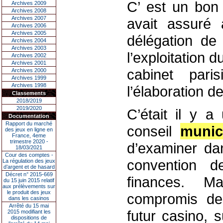
C’ est un bon 
Archives 2009
Archives 2008
Archives 2007
avait assuré
Archives 2006
Archives 2005
délégation de 
Archives 2004
Archives 2003
l’exploitation 
Archives 2002
Archives 2001
cabinet pari
Archives 2000
Archives 1999
Archives 1998
l’élaboration d
Classements
2018/2019
2019/2020
C’était il y 
Documentation
Rapport du marché
conseil
munic
des jeux en ligne en
France, 4eme
trimestre 2020 -
d’examiner dan
18/03/2021
Cour des comptes -
convention d
La régulation des jeux
d’argent et de hasard
Décret n° 2015-669
finances. Ma
du 15 juin 2015 relatif
aux prélèvements sur
le produit des jeux
compromis de 
dans les casinos
Arrêté du 15 mai
futur casino, 
2015 modifiant les
dispositions de