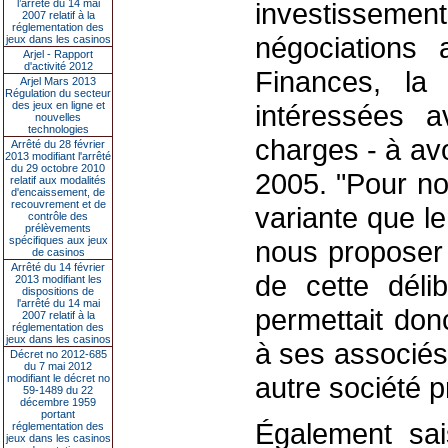
l’arrêté du 14 mai
investissem
2007 relatif à la
réglementation des
négociations 
jeux dans les casinos
Arjel - Rapport
d'activité 2012
Finances, la
Arjel Mars 2013
Régulation du secteur
des jeux en ligne et
intéressées 
nouvelles
technologies
charges - à av
Arrêté du 28 février
2013 modifiant l'arrêté
du 29 octobre 2010
2005. "Pour no
relatif aux modalités
d'encaissement, de
recouvrement et de
variante que le
contrôle des
prélèvements
spécifiques aux jeux
nous proposer 
de casinos
Arrêté du 14 février
de cette déli
2013 modifiant les
dispositions de
l'arrêté du 14 mai
permettait don
2007 relatif à la
réglementation des
jeux dans les casinos
à ses associés,
Décret no 2012-685
du 7 mai 2012
autre société p
modifiant le décret no
59-1489 du 22
décembre 1959
portant
Également sai
réglementation des
jeux dans les casinos