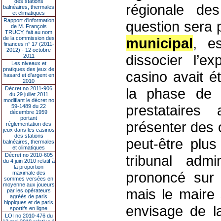
des stations
régionale de
balnéaires, thermales
et climatiques
Rapport d'information
question sera p
de M. François
TRUCY, fait au nom
de la commission des
municipal
, es
finances n° 17 (2011-
2012) - 12 octobre
dissocier l’ex
2011
Les niveaux et
pratiques des jeux de
casino avait é
hasard et d’argent en
2010
Décret no 2011-906
la phase de 
du 29 juillet 2011
modifiant le décret no
prestataires
59-1489 du 22
décembre 1959
portant
présenter des 
réglementation des
jeux dans les casinos
des stations
peut-être plus
balnéaires, thermales
et climatiques
Décret no 2010-605
tribunal admi
du 4 juin 2010 relatif à
la proportion
prononcé sur l
maximale des
sommes versées en
moyenne aux joueurs
mais le maire 
par les opérateurs
agréés de paris
hippiques et de paris
envisage de l
sportifs en ligne
LOI no 2010-476 du