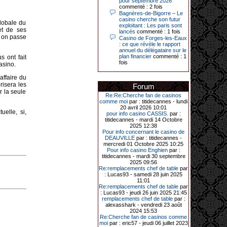
pour septembre 2026
Le plus gros gain gagné depuis plus
commenté : 2 fois
de 20 ans dans l’établissement.
Bagnères-de-Bigorre – Le
casino cherche son futur
globale du
exploitant : Les paris sont
et de ses
lancés
commenté : 1 fois
, on passe
Casino de Forges-les-Eaux
31-03-2026|
: ce que révèle le rapport
annuel du délégataire sur le
Série de jackpots au casino JOA de
plan financier
commenté : 1
Gujan-Mestras : ce mois de mars a
s ont fait
fois
été fructueux pour quelques
asino.
joueurs. D’abord avec 44 207 euros
remportés le dimanche 22 mars sur
affaire du
une machine à sous pour une mise
risera les
Forum
initiale de 5,28 €. Puis quelques
r la seule
jours plus tard, le vendredi 27 mars,
Re:Re:Cherche fan de casinos
un joueur a décroché 12 086 euros
comme moi
par : titidecannes - lundi
sur une autre machine à sous.
20 avril 2026 10:01
tuelle, si,
pour info casino CASSIS.
par :
Enfin, troisième et dernier jackpot,
titidecannes - mardi 14 Octobre
record cette fois-ci, le samedi 28
2025 12:38
mars dernier. Quelque 111 322
Pour info concernant le casino de
euros ont été remportés sur la table
DEAUVILLE
par : titidecannes -
d’Ultimate Texas Hold’em Poker,
mercredi 01 Octobre 2025 10:25
grâce à une mise de 5 euros sur la
Pour info casino Enghien
par :
case bonus et une quinte flush
titidecannes - mardi 30 septembre
royale. Ces gains ont été annoncés
2025 09:56
dans un communiqué diffusé par le
Re:remplacements chef de table
par
casino ce lundi 30 mars en soirée.
: Lucas93 - samedi 28 juin 2025
11:01
Re:remplacements chef de table
par
: Lucas93 - jeudi 26 juin 2025 21:45
remplacements chef de table
par :
11-01-2026|
alexasshark - vendredi 23 août
2024 15:53
Dimanche 11 janvier, en soirée, une
Re:Cherche fan de casinos comme
cliente retraitée de 78 ans, habitant
moi
par : eric57 - jeudi 06 juillet 2023
Trémuson, a eu l’énorme surprise