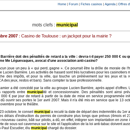
Home
|
Forum
|
Fiches casinos
|
Agenda
|
Offres d
mots clefs :
municipal
bre 2007
: Casino de Toulouse : un jackpot pour la mairie ?
arrière doit des pénalités de retard a la ville : devra-t-il payer 250 000 € ou q
me Me Léguevaques, avocat d'une association anti-casino?
acun joue un peu à « qui perd, gagne ». Ce pourrait être la drôle de morale de l'h
 Lucien Barrière. Les activités de hasard sont très lucratives pour les casinotiers 
che des impôts, et pour la ville, qui touche un prélèvement sur les jeux et la
 des jeux, restos et bars). Sans compter la taxe professionnelle.
mier a été concédé par la ville au groupe Lucien Barrière, après appel d'offres. 
es rapports entre
municipal
ité et concessionnaire. Des pénalités sont ainsi pré
00 € par jour de retard à partir de la date de mise en service programmée init
 dû ouvrir ses portes le 1er avril 2007. Mais il n'a été mis en service que le 13 oc
 novembre pour le théâtre.
23 octobre, le conseil
municipal
a reculé la date de départ des indemnités du 1er a
es délais d'instruction du permis de construire plus longs que prévus (4mois et 2
u nouveau casino, bâti sur pilotis, a dû, en effet, intégrer son implantation en zone
e de sous-sol caverneux sur le site et l'application de la loi anti-tabac doivent aussi
-Paul Escudier, élu
municipal
chargé du dossier.