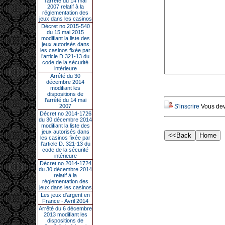
l’arrêté du 14 mai
2007 relatif à la
réglementation des
jeux dans les casinos
Décret no 2015-540
du 15 mai 2015
modifiant la liste des
jeux autorisés dans
les casinos fixée par
l’article D.321-13 du
code de la sécurité
intérieure
Arrêté du 30
décembre 2014
modifiant les
dispositions de
l’arrêté du 14 mai
2007
S'inscrire
Vous deve
Décret no 2014-1726
du 30 décembre 2014
modifiant la liste des
jeux autorisés dans
les casinos fixée par
l’article D. 321-13 du
code de la sécurité
intérieure
Décret no 2014-1724
du 30 décembre 2014
relatif à la
réglementation des
jeux dans les casinos
Les jeux d’argent en
France - Avril 2014
Arrêté du 6 décembre
2013 modifiant les
dispositions de