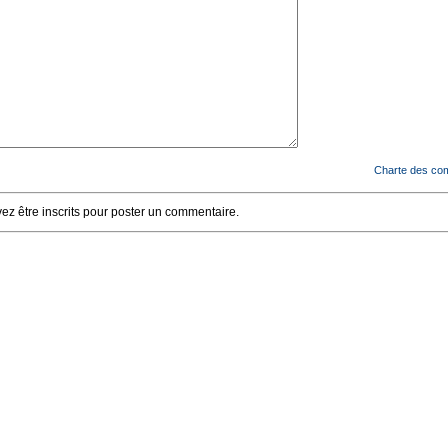
Charte des co
z être inscrits pour poster un commentaire.