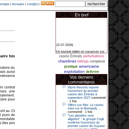
'emploi
|
Annuaire
|
cont@ct
|
En bref
22-07-2026|
Un touriste italien en vacances sur
la Côte d’Azur a remporté un
jackpot exceptionnel de 84.631
uatre fois
casino Émirats
perturbations
euros dans la nuit de samedi à
chambres
billings
complexe
dimanche au Casino Barrière Le
americaine
Croisette à Cannes. Il s’agit d’un
pratique
istoire du
nouveau record de gains de l’année
exploitation
mais aussi
delivree
2026 pour cet établissement.
 redevance
Vos derniers
commentaires
Un contrat
Wynn Resorts reporte
14-04-2026|
l’ouverture du premier
vues, une
casino des Émirats à
ialement.
Dimanche 12 avril 2026, cette date
septembre 2027
commenté
tobre pour
restera gravée dans la mémoire de
: 1 fois
ce joueur du casino de Saint-Quay-
Villers-sur-Mer. Le casino
Portrieux (Côtes-d’Armor).
mise sur le Monopoly ...
vril au 23
commenté : 1 fois
Ce quinquagénaire, habitant Plouha
3 jours de
"Les planètes sont
mais souhaitant garder l’anonymat,
 inondable
alignées" : le groupe Cogit
a eu l’énorme surprise de décrocher
confirme l'ouverture du
 être pris
un jackpot record de 82 426 €.
premier casino de Guyane