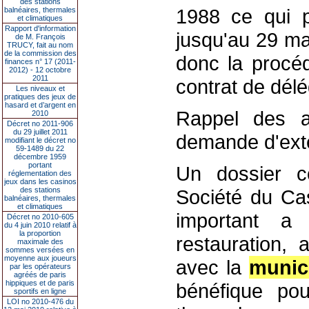
des stations
1988 ce qui po
balnéaires, thermales
et climatiques
Rapport d'information
jusqu'au 29 ma
de M. François
TRUCY, fait au nom
de la commission des
donc la procéd
finances n° 17 (2011-
2012) - 12 octobre
2011
contrat de délé
Les niveaux et
pratiques des jeux de
hasard et d’argent en
Rappel des ac
2010
Décret no 2011-906
du 29 juillet 2011
demande d'exte
modifiant le décret no
59-1489 du 22
décembre 1959
portant
Un dossier c
réglementation des
jeux dans les casinos
des stations
Société du Cas
balnéaires, thermales
et climatiques
important a 
Décret no 2010-605
du 4 juin 2010 relatif à
la proportion
restauration, 
maximale des
sommes versées en
moyenne aux joueurs
avec la
munic
par les opérateurs
agréés de paris
hippiques et de paris
bénéfique po
sportifs en ligne
LOI no 2010-476 du