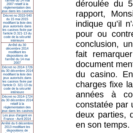
l’arrêté du 14 mai
déroulée du 5
2007 relatif à la
réglementation des
rapport, Mons
jeux dans les casinos
Décret no 2015-540
du 15 mai 2015
indique qu'il 
modifiant la liste des
jeux autorisés dans
les casinos fixée par
pour ou contr
l’article D.321-13 du
code de la sécurité
intérieure
conclusion, un
Arrêté du 30
décembre 2014
fait remarque
modifiant les
dispositions de
l’arrêté du 14 mai
document menti
2007
Décret no 2014-1726
du 30 décembre 2014
du casino. En 
modifiant la liste des
jeux autorisés dans
charges fixe la
les casinos fixée par
l’article D. 321-13 du
code de la sécurité
années à com
intérieure
Décret no 2014-1724
du 30 décembre 2014
constatée par 
relatif à la
réglementation des
jeux dans les casinos
deux parties, 
Les jeux d’argent en
France - Avril 2014
en son temps.
Arrêté du 6 décembre
2013 modifiant les
dispositions de