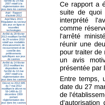
l’arrêté du 14 mai
Ce rapport a é
2007 relatif à la
réglementation des
jeux dans les casinos
suite de quoi 
Arjel - Rapport
d'activité 2012
interprété l'
Arjel Mars 2013
Régulation du secteur
des jeux en ligne et
comme réservé 
nouvelles
technologies
l'arrêté mini
Arrêté du 28 février
2013 modifiant l'arrêté
du 29 octobre 2010
réunir une de
relatif aux modalités
d'encaissement, de
recouvrement et de
pour traiter d
contrôle des
prélèvements
spécifiques aux jeux
un avis motiv
de casinos
Arrêté du 14 février
2013 modifiant les
présentée par 
dispositions de
l'arrêté du 14 mai
2007 relatif à la
Entre temps, u
réglementation des
jeux dans les casinos
Décret no 2012-685
date du 27 mars
du 7 mai 2012
modifiant le décret no
59-1489 du 22
de l'établissem
décembre 1959
portant
réglementation des
d'autorisation
jeux dans les casinos