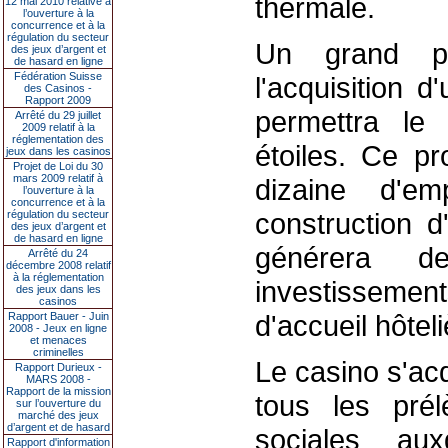
thermale.
12 mai 2010 relative à
l’ouverture à la
concurrence et à la
régulation du secteur
Un grand pr
des jeux d’argent et
de hasard en ligne
Fédération Suisse
l'acquisition 
des Casinos -
Rapport 2009
permettra le 
Arrêté du 29 juillet
2009 relatif à la
réglementation des
étoiles. Ce pr
jeux dans les casinos
Projet de Loi du 30
mars 2009 relatif à
dizaine d'em
l’ouverture à la
concurrence et à la
construction d
régulation du secteur
des jeux d’argent et
de hasard en ligne
générera d
Arrêté du 24
décembre 2008 relatif
à la réglementation
investissement
des jeux dans les
casinos
d'accueil hôtel
Rapport Bauer - Juin
2008 - Jeux en ligne
et menaces
criminelles
Le casino s'ac
Rapport Durieux -
MARS 2008 -
Rapport de la mission
tous les prél
sur l’ouverture du
marché des jeux
d’argent et de hasard
sociales aux
Rapport d'information