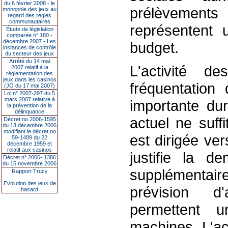
du 6 février 2008 - le
prélèvement
monopole des jeux au
regard des règles
communautaires
représentent 
Étude de législation
comparée n° 180 -
décembre 2007 - Les
budget.
instances de contrôle
du secteur des jeux
Arrêté du 14 mai
L'activité 
2007 relatif à la
réglementation des
jeux dans les casinos
fréquentation
(JO du 17 mai 2007)
Loi n° 2007-297 du 5
mars 2007 relative à
importante dur
la prévention de la
délinquance
actuel ne suffi
Décret no 2006-1595
du 13 décembre 2006
modifiant le décret no
est dirigée ver
59-1489 du 22
décembre 1959 et
relatif aux casinos
justifie la d
Décret n° 2006- 1386
du 15 novembre 2006
supplémentaire
Rapport Trucy
Evolution des jeux de
prévision d
hasard
permettent u
machines. L'ac