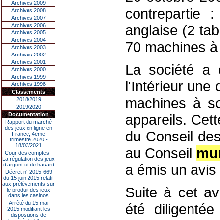
Archives 2009
contrepartie :
Archives 2008
Archives 2007
Archives 2006
anglaise (2 ta
Archives 2005
Archives 2004
70 machines à
Archives 2003
Archives 2002
Archives 2001
La société a 
Archives 2000
Archives 1999
l'Intérieur un
Archives 1998
Classements
machines à so
2018/2019
2019/2020
Documentation
appareils. Cet
Rapport du marché
des jeux en ligne en
du Conseil des
France, 4eme
trimestre 2020 -
18/03/2021
au Conseil
mun
Cour des comptes -
La régulation des jeux
d’argent et de hasard
a émis un avis 
Décret n° 2015-669
du 15 juin 2015 relatif
aux prélèvements sur
Suite à cet av
le produit des jeux
dans les casinos
Arrêté du 15 mai
été diligentée
2015 modifiant les
dispositions de