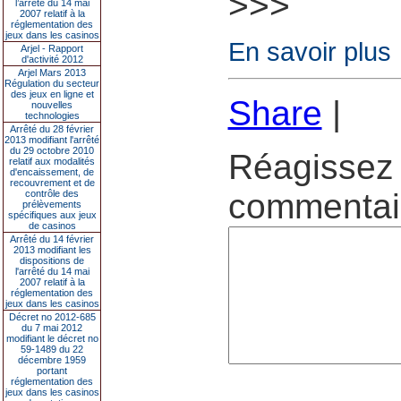
>>>
l’arrêté du 14 mai
2007 relatif à la
réglementation des
jeux dans les casinos
En savoir plus
Arjel - Rapport
d'activité 2012
Arjel Mars 2013
Régulation du secteur
des jeux en ligne et
Share
|
nouvelles
technologies
Arrêté du 28 février
2013 modifiant l'arrêté
du 29 octobre 2010
Réagissez 
relatif aux modalités
d'encaissement, de
recouvrement et de
commentair
contrôle des
prélèvements
spécifiques aux jeux
de casinos
Arrêté du 14 février
2013 modifiant les
dispositions de
l'arrêté du 14 mai
2007 relatif à la
réglementation des
jeux dans les casinos
Décret no 2012-685
du 7 mai 2012
modifiant le décret no
59-1489 du 22
décembre 1959
portant
réglementation des
jeux dans les casinos