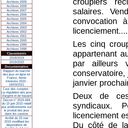
croupiers ré
Archives 2009
Archives 2008
salaires. Ven
Archives 2007
Archives 2006
convocation à
Archives 2005
Archives 2004
Archives 2003
licenciement....
Archives 2002
Archives 2001
Archives 2000
Les cinq croup
Archives 1999
Archives 1998
appartenant au
Classements
2018/2019
par ailleurs 
2019/2020
Documentation
conservatoire, 
Rapport du marché
des jeux en ligne en
France, 4eme
janvier prochai
trimestre 2020 -
18/03/2021
Cour des comptes -
La régulation des jeux
Deux de ces
d’argent et de hasard
Décret n° 2015-669
syndicaux. 
du 15 juin 2015 relatif
aux prélèvements sur
le produit des jeux
licenciement 
dans les casinos
Arrêté du 15 mai
2015 modifiant les
Du côté de la 
dispositions de