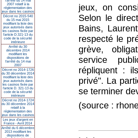
l’arrêté du 14 mai
2007 relatif à la
jeux, on consi
réglementation des
jeux dans les casinos
Selon le direc
Décret no 2015-540
du 15 mai 2015
modifiant la liste des
Bains, Laurent
jeux autorisés dans
les casinos fixée par
l’article D.321-13 du
respecté le pr
code de la sécurité
intérieure
grève, oblig
Arrêté du 30
décembre 2014
modifiant les
service pub
dispositions de
l’arrêté du 14 mai
2007
répliquent : i
Décret no 2014-1726
du 30 décembre 2014
modifiant la liste des
privé". La part
jeux autorisés dans
les casinos fixée par
se terminer dev
l’article D. 321-13 du
code de la sécurité
intérieure
Décret no 2014-1724
(source : rhon
du 30 décembre 2014
relatif à la
réglementation des
jeux dans les casinos
Les jeux d’argent en
France - Avril 2014
Arrêté du 6 décembre
2013 modifiant les
dispositions de