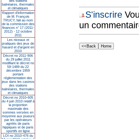
des stations
balnéaires, thermales
et climatiques
S'inscrire
Vous
Rapport d'information
de M. François
TRUCY, fait au nom
un commentair
de la commission des
finances n° 17 (2011-
2012) - 12 octobre
2011
Les niveaux et
pratiques des jeux de
hasard et d’argent en
2010
Décret no 2011-906
du 29 juillet 2011
modifiant le décret no
59-1489 du 22
décembre 1959
portant
réglementation des
jeux dans les casinos
des stations
balnéaires, thermales
et climatiques
Décret no 2010-605
du 4 juin 2010 relatif à
la proportion
maximale des
sommes versées en
moyenne aux joueurs
par les opérateurs
agréés de paris
hippiques et de paris
sportifs en ligne
LOI no 2010-476 du