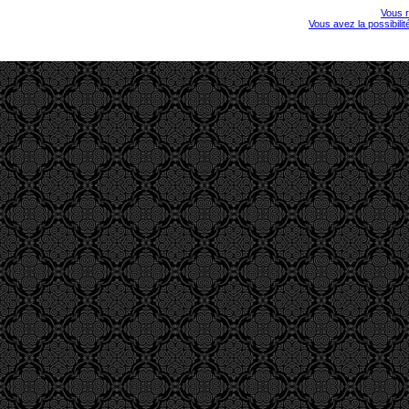
Vous r
Vous avez la possibili