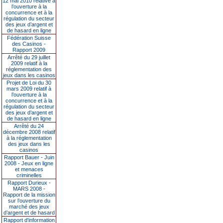
12 mai 2010 relative à
l’ouverture à la
concurrence et à la
régulation du secteur
des jeux d’argent et
de hasard en ligne
Fédération Suisse
des Casinos -
Rapport 2009
Arrêté du 29 juillet
2009 relatif à la
réglementation des
jeux dans les casinos
Projet de Loi du 30
mars 2009 relatif à
l’ouverture à la
concurrence et à la
régulation du secteur
des jeux d’argent et
de hasard en ligne
Arrêté du 24
décembre 2008 relatif
à la réglementation
des jeux dans les
casinos
Rapport Bauer - Juin
2008 - Jeux en ligne
et menaces
criminelles
Rapport Durieux -
MARS 2008 -
Rapport de la mission
sur l’ouverture du
marché des jeux
d’argent et de hasard
Rapport d'information