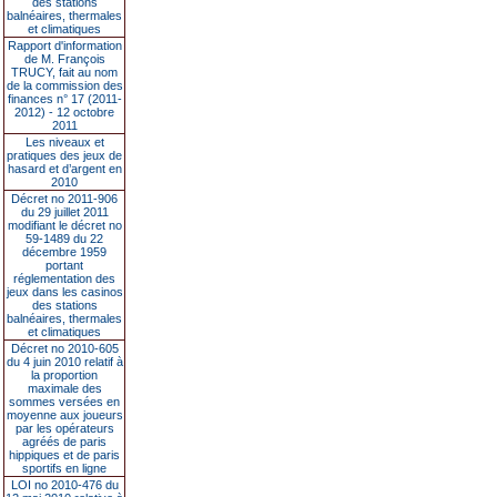
des stations
balnéaires, thermales
et climatiques
Rapport d'information
de M. François
TRUCY, fait au nom
de la commission des
finances n° 17 (2011-
2012) - 12 octobre
2011
Les niveaux et
pratiques des jeux de
hasard et d’argent en
2010
Décret no 2011-906
du 29 juillet 2011
modifiant le décret no
59-1489 du 22
décembre 1959
portant
réglementation des
jeux dans les casinos
des stations
balnéaires, thermales
et climatiques
Décret no 2010-605
du 4 juin 2010 relatif à
la proportion
maximale des
sommes versées en
moyenne aux joueurs
par les opérateurs
agréés de paris
hippiques et de paris
sportifs en ligne
LOI no 2010-476 du