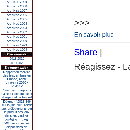
Archives 2009
Archives 2008
Archives 2007
Archives 2006
Archives 2005
>>>
Archives 2004
Archives 2003
Archives 2002
En savoir plus
Archives 2001
Archives 2000
Archives 1999
Share
|
Archives 1998
Classements
2018/2019
2019/2020
Réagissez - L
Documentation
Rapport du marché
des jeux en ligne en
France, 4eme
trimestre 2020 -
18/03/2021
Cour des comptes -
La régulation des jeux
d’argent et de hasard
Décret n° 2015-669
du 15 juin 2015 relatif
aux prélèvements sur
le produit des jeux
dans les casinos
Arrêté du 15 mai
2015 modifiant les
dispositions de