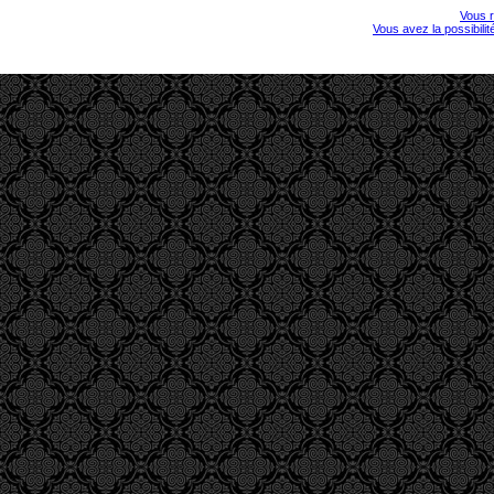
Vous r
Vous avez la possibili