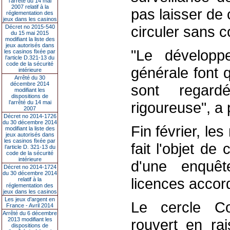
l’arrêté du 14 mai
2007 relatif à la
pas laisser de
réglementation des
jeux dans les casinos
circuler sans c
Décret no 2015-540
du 15 mai 2015
modifiant la liste des
jeux autorisés dans
"Le développ
les casinos fixée par
l’article D.321-13 du
code de la sécurité
générale font
intérieure
Arrêté du 30
décembre 2014
sont regar
modifiant les
dispositions de
l’arrêté du 14 mai
rigoureuse", a 
2007
Décret no 2014-1726
du 30 décembre 2014
Fin février, le
modifiant la liste des
jeux autorisés dans
les casinos fixée par
fait l'objet de
l’article D. 321-13 du
code de la sécurité
intérieure
d'une enquêt
Décret no 2014-1724
du 30 décembre 2014
licences accord
relatif à la
réglementation des
jeux dans les casinos
Les jeux d’argent en
Le cercle Co
France - Avril 2014
Arrêté du 6 décembre
2013 modifiant les
rouvert en ra
dispositions de