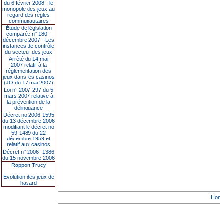
du 6 février 2008 - le
monopole des jeux au
regard des règles
communautaires
Étude de législation
comparée n° 180 -
décembre 2007 - Les
instances de contrôle
du secteur des jeux
Arrêté du 14 mai
2007 relatif à la
réglementation des
jeux dans les casinos
(JO du 17 mai 2007)
Loi n° 2007-297 du 5
mars 2007 relative à
la prévention de la
délinquance
Décret no 2006-1595
du 13 décembre 2006
modifiant le décret no
59-1489 du 22
décembre 1959 et
relatif aux casinos
Décret n° 2006- 1386
du 15 novembre 2006
Rapport Trucy
Evolution des jeux de
hasard
Ho