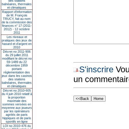
des stations
balnéaires, thermales
et climatiques
Rapport d'information
de M. François
TRUCY, fait au nom
de la commission des
finances n° 17 (2011-
2012) - 12 octobre
2011
Les niveaux et
pratiques des jeux de
hasard et d’argent en
2010
Décret no 2011-906
du 29 juillet 2011
modifiant le décret no
59-1489 du 22
décembre 1959
S'inscrire
Vous
portant
réglementation des
jeux dans les casinos
un commentair
des stations
balnéaires, thermales
et climatiques
Décret no 2010-605
du 4 juin 2010 relatif à
la proportion
maximale des
sommes versées en
moyenne aux joueurs
par les opérateurs
agréés de paris
hippiques et de paris
sportifs en ligne
LOI no 2010-476 du