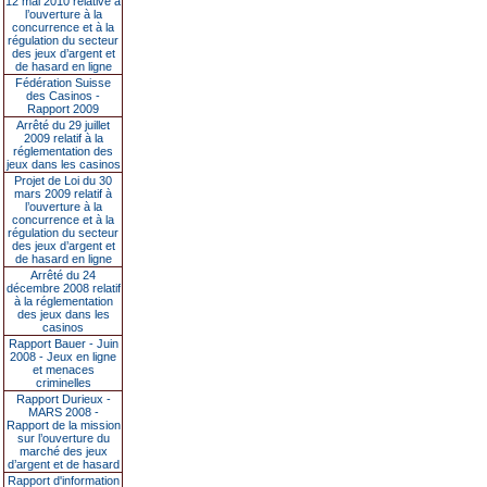
12 mai 2010 relative à
l’ouverture à la
concurrence et à la
régulation du secteur
des jeux d’argent et
de hasard en ligne
Fédération Suisse
des Casinos -
Rapport 2009
Arrêté du 29 juillet
2009 relatif à la
réglementation des
jeux dans les casinos
Projet de Loi du 30
mars 2009 relatif à
l’ouverture à la
concurrence et à la
régulation du secteur
des jeux d’argent et
de hasard en ligne
Arrêté du 24
décembre 2008 relatif
à la réglementation
des jeux dans les
casinos
Rapport Bauer - Juin
2008 - Jeux en ligne
et menaces
criminelles
Rapport Durieux -
MARS 2008 -
Rapport de la mission
sur l’ouverture du
marché des jeux
d’argent et de hasard
Rapport d'information