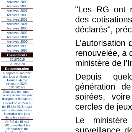
Archives 2009
Archives 2008
"Les RG ont r
Archives 2007
Archives 2006
des cotisation
Archives 2005
Archives 2004
déclarés", préc
Archives 2003
Archives 2002
Archives 2001
L'autorisation
Archives 2000
Archives 1999
renouvelée, a d
Archives 1998
Classements
2018/2019
ministère de l'I
2019/2020
Documentation
Rapport du marché
Depuis quel
des jeux en ligne en
France, 4eme
génération d
trimestre 2020 -
18/03/2021
Cour des comptes -
soirées, voir
La régulation des jeux
d’argent et de hasard
Décret n° 2015-669
cercles de jeux
du 15 juin 2015 relatif
aux prélèvements sur
le produit des jeux
Le ministère
dans les casinos
Arrêté du 15 mai
2015 modifiant les
surveillance d
dispositions de