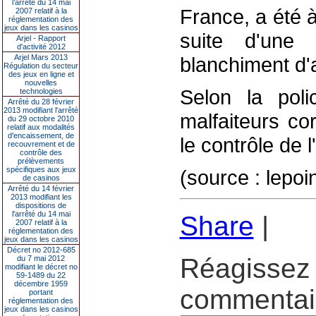
l’arrêté du 14 mai
France, a été 
2007 relatif à la
réglementation des
jeux dans les casinos
suite d'une
Arjel - Rapport
d'activité 2012
Arjel Mars 2013
blanchiment d'
Régulation du secteur
des jeux en ligne et
nouvelles
Selon la poli
technologies
Arrêté du 28 février
2013 modifiant l'arrêté
malfaiteurs co
du 29 octobre 2010
relatif aux modalités
d'encaissement, de
le contrôle de 
recouvrement et de
contrôle des
prélèvements
spécifiques aux jeux
(source : lepoi
de casinos
Arrêté du 14 février
2013 modifiant les
dispositions de
l'arrêté du 14 mai
Share
|
2007 relatif à la
réglementation des
jeux dans les casinos
Décret no 2012-685
Réagissez 
du 7 mai 2012
modifiant le décret no
59-1489 du 22
décembre 1959
commentair
portant
réglementation des
jeux dans les casinos