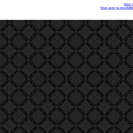
Vous r
Vous avez la possibili