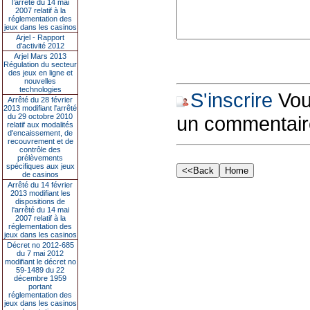
l’arrêté du 14 mai
2007 relatif à la
réglementation des
jeux dans les casinos
Arjel - Rapport
d'activité 2012
Arjel Mars 2013
Régulation du secteur
des jeux en ligne et
nouvelles
technologies
S'inscrire
Vous
Arrêté du 28 février
2013 modifiant l'arrêté
du 29 octobre 2010
un commentair
relatif aux modalités
d'encaissement, de
recouvrement et de
contrôle des
prélèvements
spécifiques aux jeux
de casinos
Arrêté du 14 février
2013 modifiant les
dispositions de
l'arrêté du 14 mai
2007 relatif à la
réglementation des
jeux dans les casinos
Décret no 2012-685
du 7 mai 2012
modifiant le décret no
59-1489 du 22
décembre 1959
portant
réglementation des
jeux dans les casinos