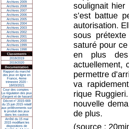
Archives 2009
soulignait hie
Archives 2008
Archives 2007
s'est battue p
Archives 2006
Archives 2005
autorisation. El
Archives 2004
Archives 2003
Archives 2002
sous prétexte
Archives 2001
Archives 2000
saturé pour ce
Archives 1999
Archives 1998
en plus des
Classements
2018/2019
actuellement, 
2019/2020
Documentation
permettre d'arri
Rapport du marché
des jeux en ligne en
France, 4eme
va rapidement
trimestre 2020 -
18/03/2021
Cour des comptes -
rique Ruggieri
La régulation des jeux
d’argent et de hasard
nouvelle deman
Décret n° 2015-669
du 15 juin 2015 relatif
aux prélèvements sur
de plus.
le produit des jeux
dans les casinos
Arrêté du 15 mai
2015 modifiant les
(source : 20min
dispositions de