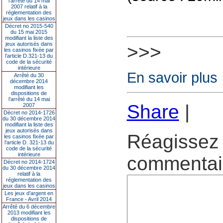
l’arrêté du 14 mai
2007 relatif à la
réglementation des
jeux dans les casinos
Décret no 2015-540
du 15 mai 2015
modifiant la liste des
jeux autorisés dans
>>>
les casinos fixée par
l’article D.321-13 du
code de la sécurité
intérieure
En savoir plus
Arrêté du 30
décembre 2014
modifiant les
dispositions de
l’arrêté du 14 mai
Share
|
2007
Décret no 2014-1726
du 30 décembre 2014
modifiant la liste des
jeux autorisés dans
Réagissez 
les casinos fixée par
l’article D. 321-13 du
code de la sécurité
intérieure
commentair
Décret no 2014-1724
du 30 décembre 2014
relatif à la
réglementation des
jeux dans les casinos
Les jeux d’argent en
France - Avril 2014
Arrêté du 6 décembre
2013 modifiant les
dispositions de