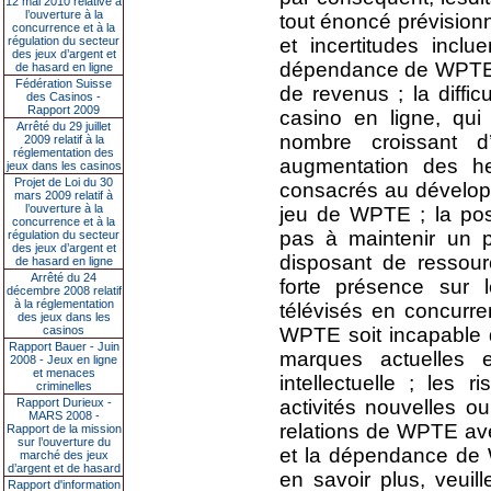
12 mai 2010 relative à
l’ouverture à la
tout énoncé prévisio
concurrence et à la
régulation du secteur
et incertitudes inclue
des jeux d’argent et
dépendance de WPTE 
de hasard en ligne
Fédération Suisse
de revenus ; la diffic
des Casinos -
Rapport 2009
casino en ligne, qu
Arrêté du 29 juillet
nombre croissant d
2009 relatif à la
réglementation des
augmentation des he
jeux dans les casinos
Projet de Loi du 30
consacrés au développ
mars 2009 relatif à
l’ouverture à la
jeu de WPTE ; la poss
concurrence et à la
pas à maintenir un p
régulation du secteur
des jeux d’argent et
disposant de ressour
de hasard en ligne
Arrêté du 24
forte présence sur 
décembre 2008 relatif
à la réglementation
télévisés en concurr
des jeux dans les
casinos
WPTE soit incapable 
Rapport Bauer - Juin
marques actuelles e
2008 - Jeux en ligne
et menaces
intellectuelle ; les
criminelles
Rapport Durieux -
activités nouvelles o
MARS 2008 -
relations de WPTE ave
Rapport de la mission
sur l’ouverture du
et la dépendance de 
marché des jeux
d’argent et de hasard
en savoir plus, veui
Rapport d'information