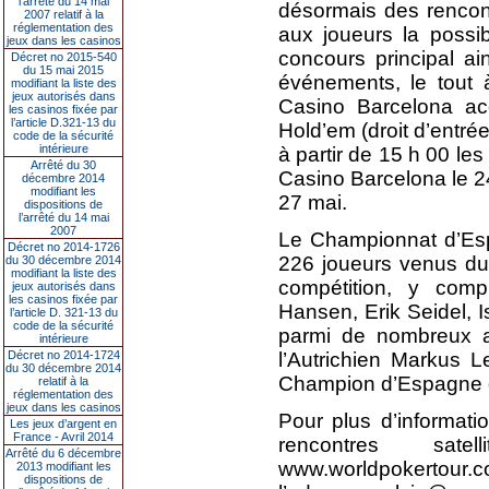
l’arrêté du 14 mai
désormais des rencont
2007 relatif à la
réglementation des
aux joueurs la possib
jeux dans les casinos
concours principal ai
Décret no 2015-540
du 15 mai 2015
événements, le tout 
modifiant la liste des
jeux autorisés dans
Casino Barcelona acc
les casinos fixée par
l’article D.321-13 du
Hold’em (droit d’entrée
code de la sécurité
intérieure
à partir de 15 h 00 le
Arrêté du 30
Casino Barcelona le 24
décembre 2014
modifiant les
27 mai.
dispositions de
l’arrêté du 14 mai
2007
Le Championnat d’Es
Décret no 2014-1726
226 joueurs venus du 
du 30 décembre 2014
modifiant la liste des
compétition, y com
jeux autorisés dans
les casinos fixée par
Hansen, Erik Seidel, I
l’article D. 321-13 du
code de la sécurité
parmi de nombreux a
intérieure
Décret no 2014-1724
l’Autrichien Markus 
du 30 décembre 2014
Champion d’Espagne
relatif à la
réglementation des
jeux dans les casinos
Pour plus d’informat
Les jeux d’argent en
France - Avril 2014
rencontres sate
Arrêté du 6 décembre
www.worldpokertour.co
2013 modifiant les
dispositions de