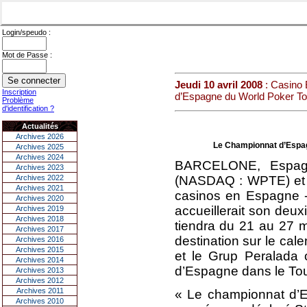
Login/speudo :
Mot de Passe :
Jeudi 10 avril 2008
: Casino 
Inscription
d’Espagne du World Poker T
Problème
d'identification ?
Actualités
Archives 2026
Le Championnat d’Espagn
Archives 2025
Archives 2024
BARCELONE, Espagne
Archives 2023
Archives 2022
(NASDAQ : WPTE) et G
Archives 2021
casinos en Espagne -
Archives 2020
accueillerait son deu
Archives 2019
Archives 2018
tiendra du 21 au 27 
Archives 2017
destination sur le cal
Archives 2016
Archives 2015
et le Grup Peralada 
Archives 2014
d’Espagne dans le Tou
Archives 2013
Archives 2012
Archives 2011
« Le championnat d’
Archives 2010