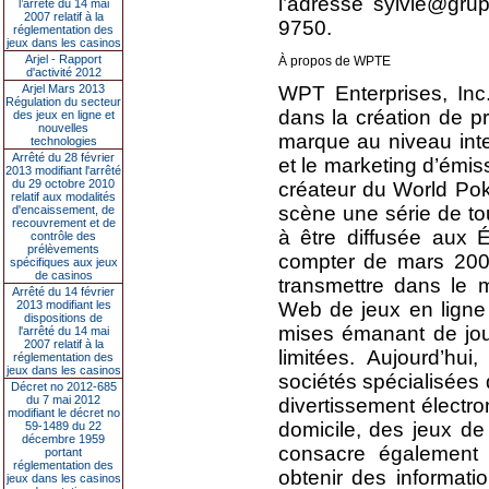
l’adresse sylvie@gru
l’arrêté du 14 mai
2007 relatif à la
9750.
réglementation des
jeux dans les casinos
Arjel - Rapport
À propos de WPTE
d'activité 2012
Arjel Mars 2013
WPT Enterprises, Inc
Régulation du secteur
dans la création de p
des jeux en ligne et
nouvelles
marque au niveau inte
technologies
Arrêté du 28 février
et le marketing d’émis
2013 modifiant l'arrêté
du 29 octobre 2010
créateur du World Pok
relatif aux modalités
scène une série de t
d'encaissement, de
recouvrement et de
à être diffusée aux 
contrôle des
prélèvements
compter de mars 200
spécifiques aux jeux
de casinos
transmettre dans le
Arrêté du 14 février
2013 modifiant les
Web de jeux en ligne o
dispositions de
mises émanant de joue
l'arrêté du 14 mai
2007 relatif à la
limitées. Aujourd’h
réglementation des
jeux dans les casinos
sociétés spécialisées d
Décret no 2012-685
du 7 mai 2012
divertissement électro
modifiant le décret no
domicile, des jeux de
59-1489 du 22
décembre 1959
consacre également 
portant
réglementation des
obtenir des informati
jeux dans les casinos