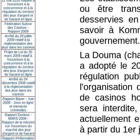
12 mai 2010 relative à
l’ouverture à la
ou être tran
concurrence et à la
régulation du secteur
des jeux d’argent et
desservies en 
de hasard en ligne
Fédération Suisse
savoir à Kom
des Casinos -
Rapport 2009
Arrêté du 29 juillet
gouvernement.
2009 relatif à la
réglementation des
jeux dans les casinos
La Douma (cha
Projet de Loi du 30
mars 2009 relatif à
l’ouverture à la
a adopté le 2
concurrence et à la
régulation du secteur
des jeux d’argent et
régulation pub
de hasard en ligne
Arrêté du 24
décembre 2008 relatif
l'organisation
à la réglementation
des jeux dans les
casinos
de casinos ho
Rapport Bauer - Juin
2008 - Jeux en ligne
sera interdite
et menaces
criminelles
Rapport Durieux -
actuellement 
MARS 2008 -
Rapport de la mission
sur l’ouverture du
à partir du 1er 
marché des jeux
d’argent et de hasard
Rapport d'information