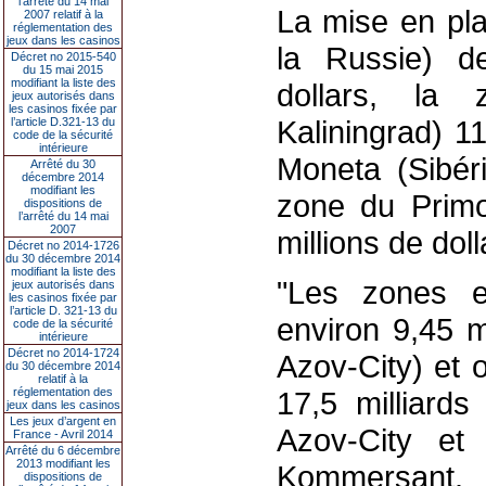
l’arrêté du 14 mai
La mise en pla
2007 relatif à la
réglementation des
jeux dans les casinos
la Russie) de
Décret no 2015-540
du 15 mai 2015
modifiant la liste des
dollars, la 
jeux autorisés dans
les casinos fixée par
Kaliningrad) 11
l’article D.321-13 du
code de la sécurité
intérieure
Moneta (Sibéri
Arrêté du 30
décembre 2014
modifiant les
zone du Primor
dispositions de
l’arrêté du 14 mai
2007
millions de doll
Décret no 2014-1726
du 30 décembre 2014
modifiant la liste des
"Les zones en
jeux autorisés dans
les casinos fixée par
l’article D. 321-13 du
environ 9,45 m
code de la sécurité
intérieure
Décret no 2014-1724
Azov-City) et o
du 30 décembre 2014
relatif à la
réglementation des
17,5 milliards
jeux dans les casinos
Les jeux d’argent en
Azov-City et 
France - Avril 2014
Arrêté du 6 décembre
2013 modifiant les
Kommersant.
dispositions de