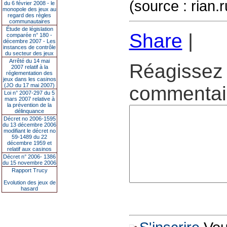
(source : rian.r
du 6 février 2008 - le
monopole des jeux au
regard des règles
communautaires
Étude de législation
Share
|
comparée n° 180 -
décembre 2007 - Les
instances de contrôle
du secteur des jeux
Arrêté du 14 mai
Réagissez 
2007 relatif à la
réglementation des
jeux dans les casinos
(JO du 17 mai 2007)
commentair
Loi n° 2007-297 du 5
mars 2007 relative à
la prévention de la
délinquance
Décret no 2006-1595
du 13 décembre 2006
modifiant le décret no
59-1489 du 22
décembre 1959 et
relatif aux casinos
Décret n° 2006- 1386
du 15 novembre 2006
Rapport Trucy
Evolution des jeux de
hasard