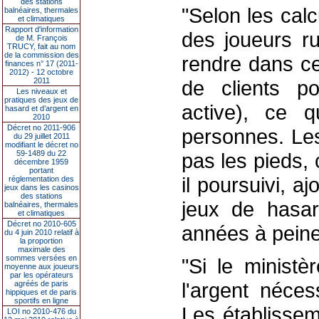
des stations
"Selon les cal
balnéaires, thermales
et climatiques
Rapport d'information
des joueurs r
de M. François
TRUCY, fait au nom
de la commission des
rendre dans ce
finances n° 17 (2011-
2012) - 12 octobre
2011
de clients po
Les niveaux et
pratiques des jeux de
active), ce 
hasard et d’argent en
2010
Décret no 2011-906
personnes. Les
du 29 juillet 2011
modifiant le décret no
59-1489 du 22
pas les pieds, 
décembre 1959
portant
il poursuivi, aj
réglementation des
jeux dans les casinos
des stations
jeux de hasard
balnéaires, thermales
et climatiques
Décret no 2010-605
années à peine 
du 4 juin 2010 relatif à
la proportion
maximale des
sommes versées en
"Si le ministè
moyenne aux joueurs
par les opérateurs
l'argent néces
agréés de paris
hippiques et de paris
sportifs en ligne
Les établissem
LOI no 2010-476 du