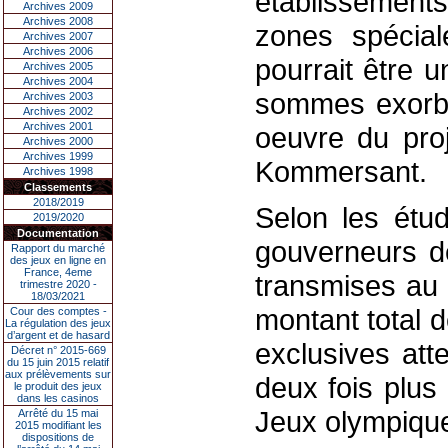
établissement
Archives 2009
Archives 2008
zones spécial
Archives 2007
Archives 2006
pourrait être u
Archives 2005
Archives 2004
sommes exorbi
Archives 2003
Archives 2002
Archives 2001
oeuvre du proj
Archives 2000
Archives 1999
Kommersant.
Archives 1998
Classements
2018/2019
Selon les étud
2019/2020
Documentation
gouverneurs d
Rapport du marché
des jeux en ligne en
France, 4eme
transmises au 
trimestre 2020 -
18/03/2021
montant total 
Cour des comptes -
La régulation des jeux
d’argent et de hasard
exclusives atte
Décret n° 2015-669
du 15 juin 2015 relatif
aux prélèvements sur
deux fois plus
le produit des jeux
dans les casinos
Jeux olympique
Arrêté du 15 mai
2015 modifiant les
dispositions de