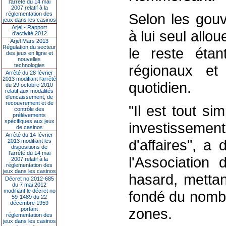
l’arrêté du 14 mai
2007 relatif à la
réglementation des
Selon les gouv
jeux dans les casinos
Arjel - Rapport
à lui seul allou
d'activité 2012
Arjel Mars 2013
Régulation du secteur
le reste éta
des jeux en ligne et
nouvelles
technologies
régionaux et 
Arrêté du 28 février
2013 modifiant l'arrêté
quotidien.
du 29 octobre 2010
relatif aux modalités
d'encaissement, de
recouvrement et de
"Il est tout s
contrôle des
prélèvements
spécifiques aux jeux
investissement
de casinos
Arrêté du 14 février
d'affaires", a 
2013 modifiant les
dispositions de
l'arrêté du 14 mai
l'Association
2007 relatif à la
réglementation des
jeux dans les casinos
hasard, mettan
Décret no 2012-685
du 7 mai 2012
modifiant le décret no
fondé du nombr
59-1489 du 22
décembre 1959
zones.
portant
réglementation des
jeux dans les casinos