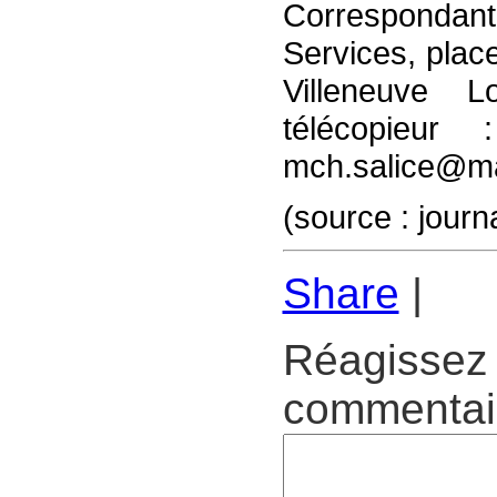
Corresponda
Services, place
Villeneuve L
télécopieur 
mch.salice@mair
(source : journa
Share
|
Réagissez 
commentair