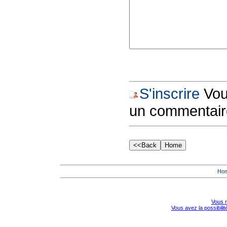
S'inscrire
Vous
un commentair
Ho
Vous r
Vous avez la possibili