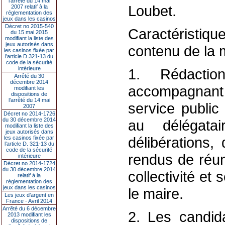
l’arrêté du 14 mai
Loubet.
2007 relatif à la
réglementation des
jeux dans les casinos
Décret no 2015-540
Caractéristique
du 15 mai 2015
modifiant la liste des
jeux autorisés dans
contenu de la m
les casinos fixée par
l’article D.321-13 du
code de la sécurité
intérieure
1. Rédactio
Arrêté du 30
décembre 2014
accompagnant
modifiant les
dispositions de
l’arrêté du 14 mai
service public 
2007
Décret no 2014-1726
du 30 décembre 2014
au délégata
modifiant la liste des
jeux autorisés dans
délibérations,
les casinos fixée par
l’article D. 321-13 du
code de la sécurité
rendus de réuni
intérieure
Décret no 2014-1724
du 30 décembre 2014
collectivité et
relatif à la
réglementation des
jeux dans les casinos
le maire.
Les jeux d’argent en
France - Avril 2014
Arrêté du 6 décembre
2. Les candida
2013 modifiant les
dispositions de