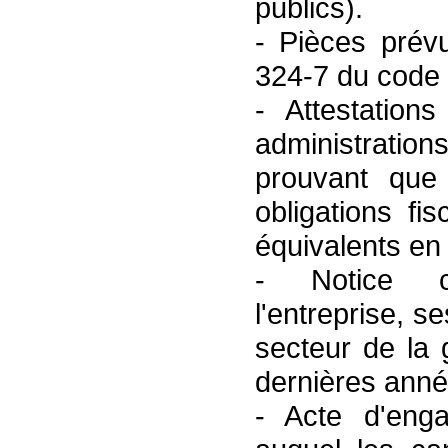
publics).
- Pièces prév
324-7 du code d
- Attestations
administrati
prouvant que 
obligations fi
équivalents en
- Notice co
l'entreprise, s
secteur de la 
dernières anné
- Acte d'eng