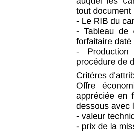
auquel les can
tout document dé
- Le RIB du ca
- Tableau de 
forfaitaire daté
- Production
procédure de d
Critères d'attri
Offre économ
appréciée en f
dessous avec l
- valeur techniq
- prix de la mi