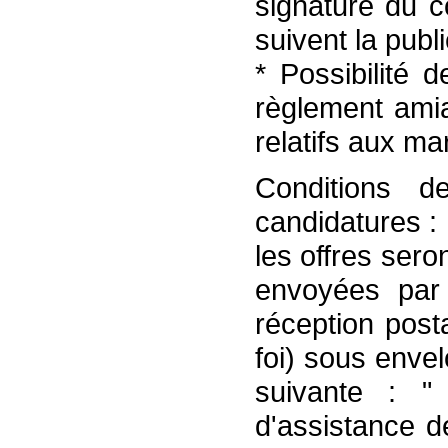
signature du c
suivent la publi
* Possibilité 
règlement amia
relatifs aux ma
Conditions 
candidatures :
les offres ser
envoyées par
réception post
foi) sous enve
suivante : "
d'assistance d