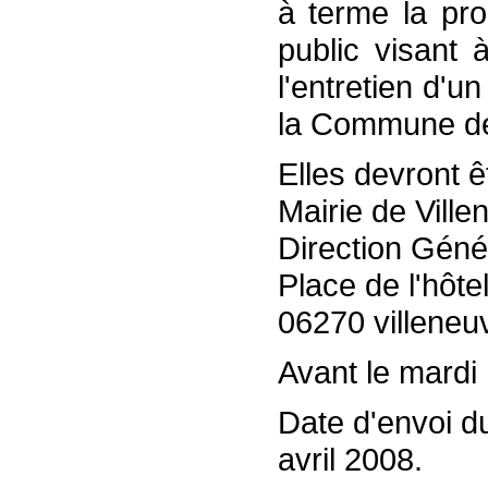
à terme la pro
public visant à
l'entretien d'un
la Commune de 
Elles devront ê
Mairie de Vill
Direction Géné
Place de l'hôtel
06270 villeneu
Avant le mardi
Date d'envoi du
avril 2008.