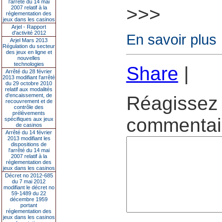
l’arrêté du 14 mai
>>>
2007 relatif à la
réglementation des
jeux dans les casinos
Arjel - Rapport
d'activité 2012
En savoir plus
Arjel Mars 2013
Régulation du secteur
des jeux en ligne et
nouvelles
technologies
Share
|
Arrêté du 28 février
2013 modifiant l'arrêté
du 29 octobre 2010
relatif aux modalités
d'encaissement, de
Réagissez 
recouvrement et de
contrôle des
prélèvements
commentair
spécifiques aux jeux
de casinos
Arrêté du 14 février
2013 modifiant les
dispositions de
l'arrêté du 14 mai
2007 relatif à la
réglementation des
jeux dans les casinos
Décret no 2012-685
du 7 mai 2012
modifiant le décret no
59-1489 du 22
décembre 1959
portant
réglementation des
jeux dans les casinos