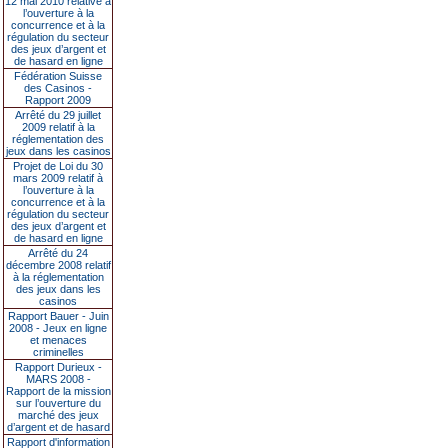
12 mai 2010 relative à
l’ouverture à la
concurrence et à la
régulation du secteur
des jeux d’argent et
de hasard en ligne
Fédération Suisse
des Casinos -
Rapport 2009
Arrêté du 29 juillet
2009 relatif à la
réglementation des
jeux dans les casinos
Projet de Loi du 30
mars 2009 relatif à
l’ouverture à la
concurrence et à la
régulation du secteur
des jeux d’argent et
de hasard en ligne
Arrêté du 24
décembre 2008 relatif
à la réglementation
des jeux dans les
casinos
Rapport Bauer - Juin
2008 - Jeux en ligne
et menaces
criminelles
Rapport Durieux -
MARS 2008 -
Rapport de la mission
sur l’ouverture du
marché des jeux
d’argent et de hasard
Rapport d'information