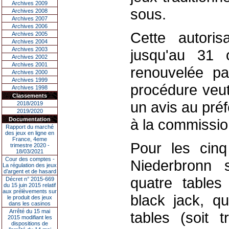
Archives 2009
sous.
Archives 2008
Archives 2007
Archives 2006
Cette autoris
Archives 2005
Archives 2004
Archives 2003
jusqu'au 31 o
Archives 2002
Archives 2001
renouvelée par
Archives 2000
Archives 1999
procédure veut
Archives 1998
Classements
un avis au préf
2018/2019
2019/2020
Documentation
à la commissio
Rapport du marché
des jeux en ligne en
France, 4eme
Pour les cinq
trimestre 2020 -
18/03/2021
Cour des comptes -
Niederbronn so
La régulation des jeux
d’argent et de hasard
quatre tables 
Décret n° 2015-669
du 15 juin 2015 relatif
aux prélèvements sur
black jack, qu
le produit des jeux
dans les casinos
Arrêté du 15 mai
tables (soit t
2015 modifiant les
dispositions de