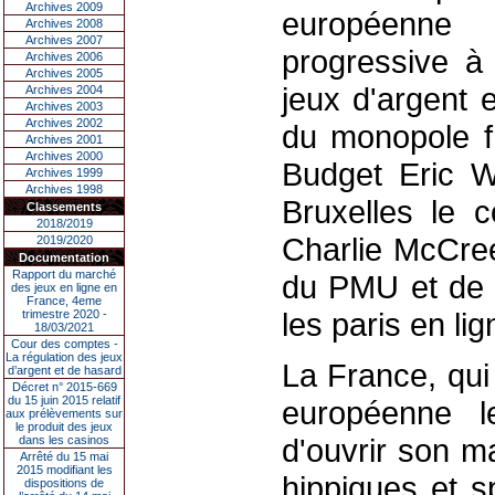
Archives 2009
européenne 
Archives 2008
Archives 2007
progressive à
Archives 2006
Archives 2005
jeux d'argent 
Archives 2004
Archives 2003
Archives 2002
du monopole fr
Archives 2001
Archives 2000
Budget Eric Wo
Archives 1999
Archives 1998
Bruxelles le 
Classements
2018/2019
Charlie McCree
2019/2020
Documentation
Rapport du marché
du PMU et de 
des jeux en ligne en
France, 4eme
les paris en lig
trimestre 2020 -
18/03/2021
Cour des comptes -
La régulation des jeux
La France, qui
d’argent et de hasard
Décret n° 2015-669
du 15 juin 2015 relatif
européenne le
aux prélèvements sur
le produit des jeux
d'ouvrir son m
dans les casinos
Arrêté du 15 mai
2015 modifiant les
hippiques et s
dispositions de