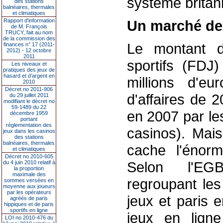
système brita
des stations
balnéaires, thermales
et climatiques
Rapport d'information
Un marché de 
de M. François
TRUCY, fait au nom
de la commission des
Le montant d
finances n° 17 (2011-
2012) - 12 octobre
2011
sportifs (FDJ
Les niveaux et
pratiques des jeux de
hasard et d’argent en
millions d'e
2010
Décret no 2011-906
d'affaires de 2
du 29 juillet 2011
modifiant le décret no
59-1489 du 22
en 2007 par le
décembre 1959
portant
réglementation des
casinos). Mais
jeux dans les casinos
des stations
balnéaires, thermales
cache l'énor
et climatiques
Décret no 2010-605
Selon l'EGB
du 4 juin 2010 relatif à
la proportion
maximale des
regroupant les
sommes versées en
moyenne aux joueurs
par les opérateurs
jeux et paris 
agréés de paris
hippiques et de paris
sportifs en ligne
jeux en ligne 
LOI no 2010-476 du