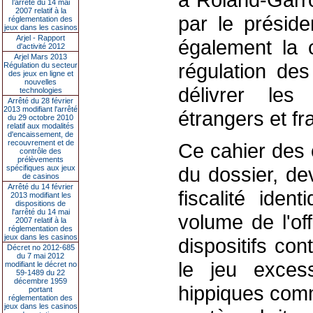
l’arrêté du 14 mai
2007 relatif à la
par le présid
réglementation des
jeux dans les casinos
Arjel - Rapport
également la c
d'activité 2012
Arjel Mars 2013
régulation de
Régulation du secteur
des jeux en ligne et
nouvelles
délivrer les
technologies
Arrêté du 28 février
2013 modifiant l'arrêté
étrangers et fr
du 29 octobre 2010
relatif aux modalités
d'encaissement, de
recouvrement et de
Ce cahier des 
contrôle des
prélèvements
du dossier, d
spécifiques aux jeux
de casinos
Arrêté du 14 février
fiscalité iden
2013 modifiant les
dispositions de
l'arrêté du 14 mai
volume de l'of
2007 relatif à la
réglementation des
jeux dans les casinos
dispositifs con
Décret no 2012-685
du 7 mai 2012
le jeu excess
modifiant le décret no
59-1489 du 22
décembre 1959
hippiques comm
portant
réglementation des
jeux dans les casinos