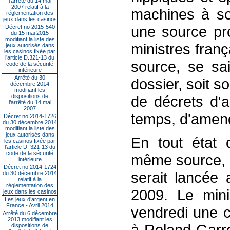
l’arrêté du 14 mai
2007 relatif à la
machines à sou
réglementation des
jeux dans les casinos
une source pr
Décret no 2015-540
du 15 mai 2015
modifiant la liste des
ministres fran
jeux autorisés dans
les casinos fixée par
l’article D.321-13 du
source, se sa
code de la sécurité
intérieure
Arrêté du 30
dossier, soit so
décembre 2014
modifiant les
dispositions de
de décrets d'a
l’arrêté du 14 mai
2007
temps, d'amend
Décret no 2014-1726
du 30 décembre 2014
modifiant la liste des
jeux autorisés dans
En tout état 
les casinos fixée par
l’article D. 321-13 du
code de la sécurité
même source, u
intérieure
Décret no 2014-1724
serait lancée
du 30 décembre 2014
relatif à la
réglementation des
2009. Le mini
jeux dans les casinos
Les jeux d’argent en
France - Avril 2014
vendredi une c
Arrêté du 6 décembre
2013 modifiant les
à Roland-Garro
dispositions de