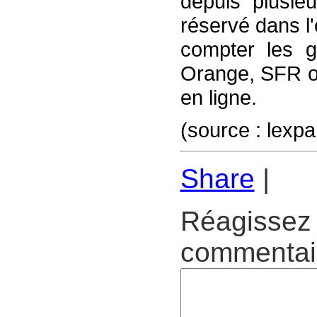
depuis plusie
réservé dans l
compter les 
Orange, SFR ou
en ligne.
(source : lexp
Share
|
Réagissez 
commentair