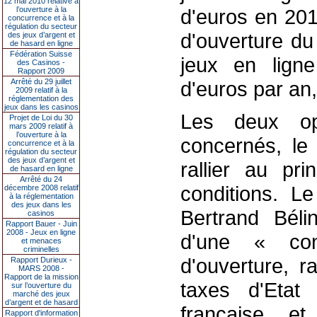
12 mai 2010 relative à
l’ouverture à la
d'euros en 201
concurrence et à la
régulation du secteur
d'ouverture du
des jeux d’argent et
de hasard en ligne
Fédération Suisse
jeux en ligne
des Casinos -
Rapport 2009
Arrêté du 29 juillet
d'euros par an,
2009 relatif à la
réglementation des
jeux dans les casinos
Les deux opé
Projet de Loi du 30
mars 2009 relatif à
l’ouverture à la
concernés, le
concurrence et à la
régulation du secteur
des jeux d’argent et
rallier au pr
de hasard en ligne
Arrêté du 24
conditions. L
décembre 2008 relatif
à la réglementation
des jeux dans les
Bertrand Béli
casinos
Rapport Bauer - Juin
2008 - Jeux en ligne
d'une « co
et menaces
criminelles
d'ouverture, 
Rapport Durieux -
MARS 2008 -
Rapport de la mission
taxes d'Etat 
sur l’ouverture du
marché des jeux
d’argent et de hasard
française et
Rapport d'information