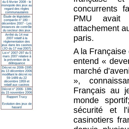
du 6 février 2008 - le
monopole des jeux au
concurrents 
regard des règles
communautaires
PMU avait 
Étude de législation
comparée n° 180 -
décembre 2007 - Les
attachement au
instances de contrôle
du secteur des jeux
Arrêté du 14 mai
paris.
2007 relatif à la
réglementation des
jeux dans les casinos
A la Française
(JO du 17 mai 2007)
Loi n° 2007-297 du 5
mars 2007 relative à
entend « deven
la prévention de la
délinquance
Décret no 2006-1595
marché d'avenir
du 13 décembre 2006
modifiant le décret no
», connaiss
59-1489 du 22
décembre 1959 et
relatif aux casinos
Français au j
Décret n° 2006- 1386
du 15 novembre 2006
Rapport Trucy
monde sportif
Evolution des jeux de
sécurité et l
hasard
casinotiers fr