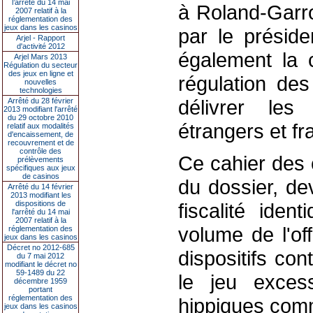
l’arrêté du 14 mai
à Roland-Garro
2007 relatif à la
réglementation des
jeux dans les casinos
par le présid
Arjel - Rapport
d'activité 2012
également la c
Arjel Mars 2013
Régulation du secteur
des jeux en ligne et
régulation de
nouvelles
technologies
délivrer les
Arrêté du 28 février
2013 modifiant l'arrêté
du 29 octobre 2010
étrangers et fr
relatif aux modalités
d'encaissement, de
recouvrement et de
contrôle des
Ce cahier des 
prélèvements
spécifiques aux jeux
de casinos
du dossier, d
Arrêté du 14 février
2013 modifiant les
dispositions de
fiscalité iden
l'arrêté du 14 mai
2007 relatif à la
volume de l'of
réglementation des
jeux dans les casinos
Décret no 2012-685
dispositifs con
du 7 mai 2012
modifiant le décret no
59-1489 du 22
le jeu excess
décembre 1959
portant
réglementation des
hippiques comm
jeux dans les casinos