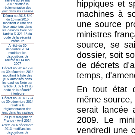
l’arrêté du 14 mai
hippiques et s
2007 relatif à la
réglementation des
machines à sou
jeux dans les casinos
Décret no 2015-540
du 15 mai 2015
une source pr
modifiant la liste des
jeux autorisés dans
les casinos fixée par
ministres fran
l’article D.321-13 du
code de la sécurité
intérieure
source, se sa
Arrêté du 30
décembre 2014
dossier, soit so
modifiant les
dispositions de
l’arrêté du 14 mai
de décrets d'a
2007
Décret no 2014-1726
du 30 décembre 2014
temps, d'amend
modifiant la liste des
jeux autorisés dans
les casinos fixée par
En tout état 
l’article D. 321-13 du
code de la sécurité
intérieure
même source, u
Décret no 2014-1724
du 30 décembre 2014
relatif à la
serait lancée
réglementation des
jeux dans les casinos
2009. Le mini
Les jeux d’argent en
France - Avril 2014
Arrêté du 6 décembre
vendredi une c
2013 modifiant les
dispositions de