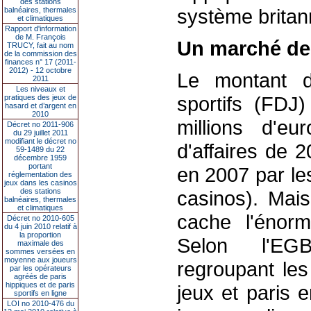
des stations
système brita
balnéaires, thermales
et climatiques
Rapport d'information
de M. François
Un marché de 
TRUCY, fait au nom
de la commission des
finances n° 17 (2011-
2012) - 12 octobre
Le montant d
2011
Les niveaux et
sportifs (FDJ
pratiques des jeux de
hasard et d’argent en
2010
millions d'e
Décret no 2011-906
du 29 juillet 2011
modifiant le décret no
d'affaires de 2
59-1489 du 22
décembre 1959
portant
en 2007 par le
réglementation des
jeux dans les casinos
des stations
casinos). Mais
balnéaires, thermales
et climatiques
cache l'énor
Décret no 2010-605
du 4 juin 2010 relatif à
la proportion
Selon l'EGB
maximale des
sommes versées en
moyenne aux joueurs
regroupant les
par les opérateurs
agréés de paris
hippiques et de paris
jeux et paris 
sportifs en ligne
LOI no 2010-476 du