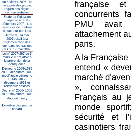
française et
du 6 février 2008 - le
monopole des jeux au
regard des règles
concurrents 
communautaires
Étude de législation
comparée n° 180 -
PMU avait 
décembre 2007 - Les
instances de contrôle
du secteur des jeux
attachement au
Arrêté du 14 mai
2007 relatif à la
paris.
réglementation des
jeux dans les casinos
(JO du 17 mai 2007)
Loi n° 2007-297 du 5
A la Française
mars 2007 relative à
la prévention de la
délinquance
entend « deven
Décret no 2006-1595
du 13 décembre 2006
marché d'avenir
modifiant le décret no
59-1489 du 22
décembre 1959 et
», connaiss
relatif aux casinos
Décret n° 2006- 1386
du 15 novembre 2006
Français au j
Rapport Trucy
monde sportif
Evolution des jeux de
hasard
sécurité et l
casinotiers fr