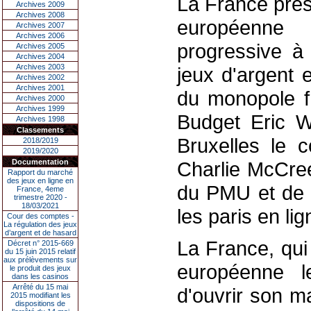
La France prés
Archives 2009
Archives 2008
européenne 
Archives 2007
Archives 2006
progressive à
Archives 2005
Archives 2004
Archives 2003
jeux d'argent 
Archives 2002
Archives 2001
du monopole fr
Archives 2000
Archives 1999
Budget Eric Wo
Archives 1998
Classements
Bruxelles le 
2018/2019
2019/2020
Documentation
Charlie McCree
Rapport du marché
des jeux en ligne en
du PMU et de 
France, 4eme
trimestre 2020 -
18/03/2021
les paris en lig
Cour des comptes -
La régulation des jeux
d’argent et de hasard
La France, qui
Décret n° 2015-669
du 15 juin 2015 relatif
aux prélèvements sur
européenne le
le produit des jeux
dans les casinos
Arrêté du 15 mai
d'ouvrir son m
2015 modifiant les
dispositions de