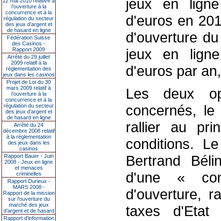
jeux en ligne 
12 mai 2010 relative à
l’ouverture à la
concurrence et à la
d'euros en 201
régulation du secteur
des jeux d’argent et
de hasard en ligne
d'ouverture du
Fédération Suisse
des Casinos -
jeux en ligne
Rapport 2009
Arrêté du 29 juillet
2009 relatif à la
d'euros par an,
réglementation des
jeux dans les casinos
Projet de Loi du 30
mars 2009 relatif à
Les deux opé
l’ouverture à la
concurrence et à la
concernés, le
régulation du secteur
des jeux d’argent et
de hasard en ligne
rallier au pr
Arrêté du 24
décembre 2008 relatif
à la réglementation
conditions. L
des jeux dans les
casinos
Bertrand Béli
Rapport Bauer - Juin
2008 - Jeux en ligne
et menaces
d'une « co
criminelles
Rapport Durieux -
MARS 2008 -
d'ouverture, 
Rapport de la mission
sur l’ouverture du
marché des jeux
taxes d'Etat 
d’argent et de hasard
Rapport d'information