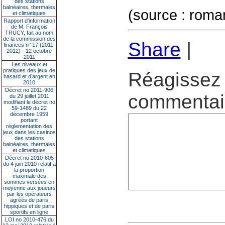
des stations
balnéaires, thermales
(source : rom
et climatiques
Rapport d'information
de M. François
TRUCY, fait au nom
de la commission des
Share
|
finances n° 17 (2011-
2012) - 12 octobre
2011
Les niveaux et
pratiques des jeux de
Réagissez 
hasard et d’argent en
2010
Décret no 2011-906
commentair
du 29 juillet 2011
modifiant le décret no
59-1489 du 22
décembre 1959
portant
réglementation des
jeux dans les casinos
des stations
balnéaires, thermales
et climatiques
Décret no 2010-605
du 4 juin 2010 relatif à
la proportion
maximale des
sommes versées en
moyenne aux joueurs
par les opérateurs
agréés de paris
hippiques et de paris
sportifs en ligne
LOI no 2010-476 du