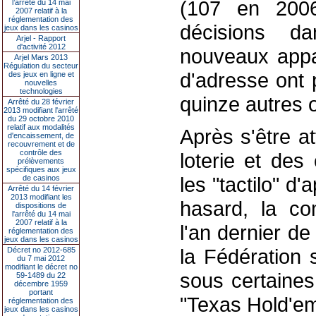
(107 en 2006
l’arrêté du 14 mai
2007 relatif à la
réglementation des
décisions d
jeux dans les casinos
Arjel - Rapport
d'activité 2012
nouveaux appa
Arjel Mars 2013
Régulation du secteur
d'adresse ont 
des jeux en ligne et
nouvelles
technologies
quinze autres o
Arrêté du 28 février
2013 modifiant l'arrêté
du 29 octobre 2010
relatif aux modalités
Après s'être a
d'encaissement, de
recouvrement et de
contrôle des
loterie et des
prélèvements
spécifiques aux jeux
les "tactilo" d
de casinos
Arrêté du 14 février
2013 modifiant les
hasard, la co
dispositions de
l'arrêté du 14 mai
2007 relatif à la
l'an dernier de
réglementation des
jeux dans les casinos
la Fédération 
Décret no 2012-685
du 7 mai 2012
modifiant le décret no
sous certaines
59-1489 du 22
décembre 1959
portant
"Texas Hold'em
réglementation des
jeux dans les casinos