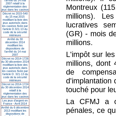
l’arrêté du 14 mai
2007 relatif à la
Montreux (115,
réglementation des
jeux dans les casinos
millions). L
Décret no 2015-540
du 15 mai 2015
modifiant la liste des
lucratives se
jeux autorisés dans
les casinos fixée par
l’article D.321-13 du
(GR) - mois de
code de la sécurité
intérieure
Arrêté du 30
millions.
décembre 2014
modifiant les
dispositions de
l’arrêté du 14 mai
L'impôt sur le
2007
Décret no 2014-1726
millions, dont
du 30 décembre 2014
modifiant la liste des
jeux autorisés dans
de compensa
les casinos fixée par
l’article D. 321-13 du
code de la sécurité
d'implantation
intérieure
Décret no 2014-1724
touché pour leu
du 30 décembre 2014
relatif à la
réglementation des
jeux dans les casinos
La CFMJ a o
Les jeux d’argent en
France - Avril 2014
Arrêté du 6 décembre
pénales, ce qu
2013 modifiant les
dispositions de