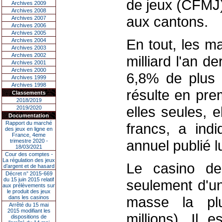
de jeux (CFMJ)
Archives 2009
Archives 2008
aux cantons.
Archives 2007
Archives 2006
Archives 2005
En tout, les m
Archives 2004
Archives 2003
Archives 2002
milliard l'an d
Archives 2001
Archives 2000
6,8% de plus 
Archives 1999
Archives 1998
résulte en pre
Classements
2018/2019
elles seules, 
2019/2020
Documentation
Rapport du marché
francs, a ind
des jeux en ligne en
France, 4eme
annuel publié l
trimestre 2020 -
18/03/2021
Cour des comptes -
La régulation des jeux
Le casino de 
d’argent et de hasard
Décret n° 2015-669
du 15 juin 2015 relatif
seulement d'un
aux prélèvements sur
le produit des jeux
masse la plu
dans les casinos
Arrêté du 15 mai
2015 modifiant les
millions). Il 
dispositions de