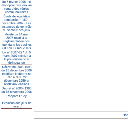
du 6 février 2008 - le
monopole des jeux au
regard des règles
communautaires
Étude de législation
comparée n° 180 -
décembre 2007 - Les
instances de contrôle
du secteur des jeux
Arrêté du 14 mai
2007 relatif à la
réglementation des
jeux dans les casinos
(JO du 17 mai 2007)
Loi n° 2007-297 du 5
mars 2007 relative à
la prévention de la
délinquance
Décret no 2006-1595
du 13 décembre 2006
modifiant le décret no
59-1489 du 22
décembre 1959 et
relatif aux casinos
Décret n° 2006- 1386
du 15 novembre 2006
Rapport Trucy
Evolution des jeux de
hasard
Ho