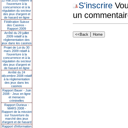
12 mai 2010 relative à
S'inscrire
Vous
l’ouverture à la
concurrence et à la
régulation du secteur
un commentair
des jeux d’argent et
de hasard en ligne
Fédération Suisse
des Casinos -
Rapport 2009
Arrêté du 29 juillet
2009 relatif à la
réglementation des
jeux dans les casinos
Projet de Loi du 30
mars 2009 relatif à
l’ouverture à la
concurrence et à la
régulation du secteur
des jeux d’argent et
de hasard en ligne
Arrêté du 24
décembre 2008 relatif
à la réglementation
des jeux dans les
casinos
Rapport Bauer - Juin
2008 - Jeux en ligne
et menaces
criminelles
Rapport Durieux -
MARS 2008 -
Rapport de la mission
sur l’ouverture du
marché des jeux
d’argent et de hasard
Rapport d'information