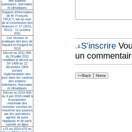
des stations
balnéaires, thermales
et climatiques
Rapport d'information
de M. François
TRUCY, fait au nom
de la commission des
finances n° 17 (2011-
2012) - 12 octobre
2011
Les niveaux et
pratiques des jeux de
S'inscrire
Vous
hasard et d’argent en
2010
un commentair
Décret no 2011-906
du 29 juillet 2011
modifiant le décret no
59-1489 du 22
décembre 1959
portant
réglementation des
jeux dans les casinos
des stations
balnéaires, thermales
et climatiques
Décret no 2010-605
du 4 juin 2010 relatif à
la proportion
maximale des
sommes versées en
moyenne aux joueurs
par les opérateurs
agréés de paris
hippiques et de paris
sportifs en ligne
LOI no 2010-476 du