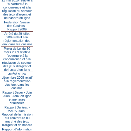
12 mai 2010 relative à
l’ouverture à la
concurrence et à la
régulation du secteur
des jeux d’argent et
de hasard en ligne
Fédération Suisse
des Casinos -
Rapport 2009
Arrêté du 29 juillet
2009 relatif à la
réglementation des
jeux dans les casinos
Projet de Loi du 30
mars 2009 relatif à
l’ouverture à la
concurrence et à la
régulation du secteur
des jeux d’argent et
de hasard en ligne
Arrêté du 24
décembre 2008 relatif
à la réglementation
des jeux dans les
casinos
Rapport Bauer - Juin
2008 - Jeux en ligne
et menaces
criminelles
Rapport Durieux -
MARS 2008 -
Rapport de la mission
sur l’ouverture du
marché des jeux
d’argent et de hasard
Rapport d'information