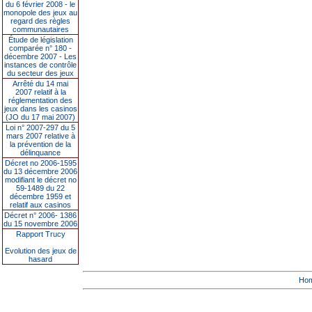
du 6 février 2008 - le
monopole des jeux au
regard des règles
communautaires
Étude de législation
comparée n° 180 -
décembre 2007 - Les
instances de contrôle
du secteur des jeux
Arrêté du 14 mai
2007 relatif à la
réglementation des
jeux dans les casinos
(JO du 17 mai 2007)
Loi n° 2007-297 du 5
mars 2007 relative à
la prévention de la
délinquance
Décret no 2006-1595
du 13 décembre 2006
modifiant le décret no
59-1489 du 22
décembre 1959 et
relatif aux casinos
Décret n° 2006- 1386
du 15 novembre 2006
Rapport Trucy
Evolution des jeux de
hasard
Ho