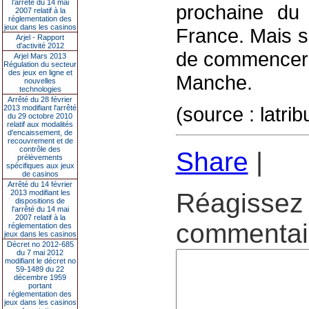
l’arrêté du 14 mai
prochaine du
2007 relatif à la
réglementation des
jeux dans les casinos
France. Mais s
Arjel - Rapport
d'activité 2012
de commencer à
Arjel Mars 2013
Régulation du secteur
des jeux en ligne et
Manche.
nouvelles
technologies
Arrêté du 28 février
(source : latri
2013 modifiant l'arrêté
du 29 octobre 2010
relatif aux modalités
d'encaissement, de
recouvrement et de
contrôle des
Share
|
prélèvements
spécifiques aux jeux
de casinos
Arrêté du 14 février
2013 modifiant les
Réagissez 
dispositions de
l'arrêté du 14 mai
2007 relatif à la
commentair
réglementation des
jeux dans les casinos
Décret no 2012-685
du 7 mai 2012
modifiant le décret no
59-1489 du 22
décembre 1959
portant
réglementation des
jeux dans les casinos