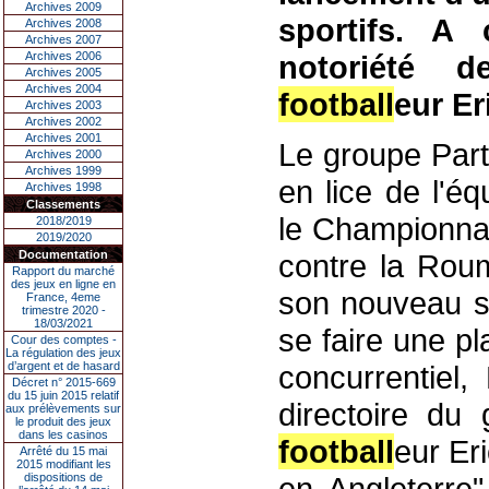
Archives 2009
sportifs. A 
Archives 2008
Archives 2007
Archives 2006
notoriété d
Archives 2005
Archives 2004
football
eur Er
Archives 2003
Archives 2002
Archives 2001
Le groupe Part
Archives 2000
Archives 1999
en lice de l'é
Archives 1998
Classements
le Championnat
2018/2019
2019/2020
Documentation
contre la Roum
Rapport du marché
des jeux en ligne en
son nouveau si
France, 4eme
trimestre 2020 -
18/03/2021
se faire une p
Cour des comptes -
La régulation des jeux
d’argent et de hasard
concurrentiel,
Décret n° 2015-669
du 15 juin 2015 relatif
directoire du
aux prélèvements sur
le produit des jeux
dans les casinos
football
eur Er
Arrêté du 15 mai
2015 modifiant les
dispositions de
en Angleterre"