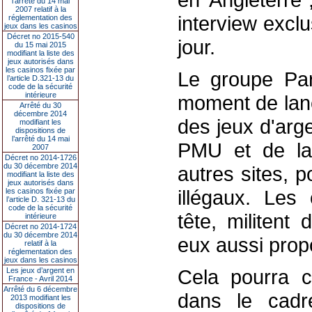
l’arrêté du 14 mai
2007 relatif à la
interview excl
réglementation des
jeux dans les casinos
Décret no 2015-540
jour.
du 15 mai 2015
modifiant la liste des
jeux autorisés dans
les casinos fixée par
Le groupe Par
l’article D.321-13 du
code de la sécurité
intérieure
moment de lanc
Arrêté du 30
décembre 2014
des jeux d'arge
modifiant les
dispositions de
l’arrêté du 14 mai
PMU et de la
2007
Décret no 2014-1726
du 30 décembre 2014
autres sites, 
modifiant la liste des
jeux autorisés dans
illégaux. Les
les casinos fixée par
l’article D. 321-13 du
code de la sécurité
tête, militent
intérieure
Décret no 2014-1724
du 30 décembre 2014
eux aussi propo
relatif à la
réglementation des
jeux dans les casinos
Cela pourra c
Les jeux d’argent en
France - Avril 2014
Arrêté du 6 décembre
dans le cadre
2013 modifiant les
dispositions de