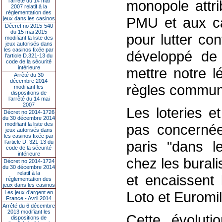
l’arrêté du 14 mai
monopole attri
2007 relatif à la
réglementation des
PMU et aux cas
jeux dans les casinos
Décret no 2015-540
du 15 mai 2015
pour lutter co
modifiant la liste des
jeux autorisés dans
les casinos fixée par
développé de 
l’article D.321-13 du
code de la sécurité
intérieure
mettre notre l
Arrêté du 30
décembre 2014
règles commun
modifiant les
dispositions de
l’arrêté du 14 mai
2007
Les loteries e
Décret no 2014-1726
du 30 décembre 2014
modifiant la liste des
pas concernées
jeux autorisés dans
les casinos fixée par
paris "dans le
l’article D. 321-13 du
code de la sécurité
intérieure
chez les burali
Décret no 2014-1724
du 30 décembre 2014
relatif à la
et encaissent 
réglementation des
jeux dans les casinos
Loto et Euromil
Les jeux d’argent en
France - Avril 2014
Arrêté du 6 décembre
2013 modifiant les
Cette évoluti
dispositions de