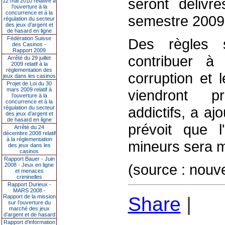
seront délivr
12 mai 2010 relative à
l’ouverture à la
concurrence et à la
semestre 2009
régulation du secteur
des jeux d’argent et
de hasard en ligne
Fédération Suisse
Des règles 
des Casinos -
Rapport 2009
contribuer à 
Arrêté du 29 juillet
2009 relatif à la
réglementation des
corruption et 
jeux dans les casinos
Projet de Loi du 30
mars 2009 relatif à
viendront 
l’ouverture à la
concurrence et à la
addictifs, a a
régulation du secteur
des jeux d’argent et
de hasard en ligne
prévoit que l
Arrêté du 24
décembre 2008 relatif
à la réglementation
mineurs sera m
des jeux dans les
casinos
Rapport Bauer - Juin
(source : nouv
2008 - Jeux en ligne
et menaces
criminelles
Rapport Durieux -
MARS 2008 -
Rapport de la mission
Share
|
sur l’ouverture du
marché des jeux
d’argent et de hasard
Rapport d'information