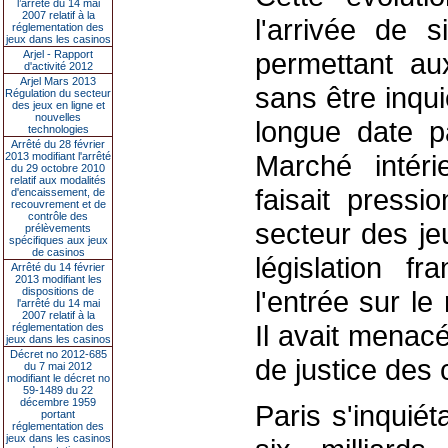
l’arrêté du 14 mai
2007 relatif à la
l'arrivée de 
réglementation des
jeux dans les casinos
permettant aux
Arjel - Rapport
d'activité 2012
Arjel Mars 2013
sans être inqui
Régulation du secteur
des jeux en ligne et
nouvelles
longue date p
technologies
Arrêté du 28 février
Marché intéri
2013 modifiant l'arrêté
du 29 octobre 2010
relatif aux modalités
faisait press
d'encaissement, de
recouvrement et de
contrôle des
secteur des je
prélèvements
spécifiques aux jeux
de casinos
législation fr
Arrêté du 14 février
2013 modifiant les
dispositions de
l'entrée sur l
l'arrêté du 14 mai
2007 relatif à la
Il avait menacé
réglementation des
jeux dans les casinos
Décret no 2012-685
de justice de
du 7 mai 2012
modifiant le décret no
59-1489 du 22
décembre 1959
Paris s'inquiét
portant
réglementation des
jeux dans les casinos