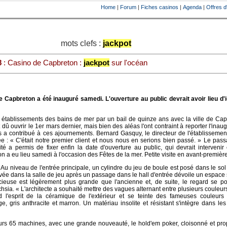
Home
|
Forum
|
Fiches casinos
|
Agenda
|
Offres d
mots clefs :
jackpot
8
: Casino de Capbreton :
jackpot
sur l'océan
Capbreton a été inauguré samedi. L'ouverture au public devrait avoir lieu d'ic
établissements des bains de mer par un bail de quinze ans avec la ville de Cap
dû ouvrir le 1er mars dernier, mais bien des aléas l'ont contraint à reporter l'inaug
 a contribué à ces ajournements. Bernard Gasquy, le directeur de l'établisseme
 : « C'était notre premier client et nous nous en serions bien passé. » Le pas
é a permis de fixer enfin la date d'ouverture au public, qui devrait intervenir
n a eu lieu samedi à l'occasion des Fêtes de la mer. Petite visite en avant-première
Au niveau de l'entrée principale, un cylindre du jeu de boule est posé dans le so
ivée dans la salle de jeu après un passage dans le hall d'entrée dévoile un espace 
cieuse est légèrement plus grande que l'ancienne et, de suite, le regard se po
chsia. « L'architecte a souhaité mettre des vagues alternant entre plusieurs couleurs
nd l'esprit de la céramique de l'extérieur et se teinte des fameuses couleurs
ge, gris anthracite et marron. Un matériau insolite et résistant s'intègre dans les 
jours 65 machines, avec une grande nouveauté, le hold'em poker, cloisonné et pr