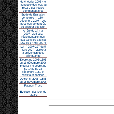
du 6 février 2008 - le
monopole des jeux au
regard des règles
communautaires
Étude de législation
comparée n° 180 -
décembre 2007 - Les
instances de contrôle
du secteur des jeux
Arrêté du 14 mai
2007 relatif à la
réglementation des
jeux dans les casinos
(JO du 17 mai 2007)
Loi n° 2007-297 du 5
mars 2007 relative à
la prévention de la
délinquance
Décret no 2006-1595
du 13 décembre 2006
modifiant le décret no
59-1489 du 22
décembre 1959 et
relatif aux casinos
Décret n° 2006- 1386
du 15 novembre 2006
Rapport Trucy
Evolution des jeux de
hasard