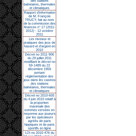
des stations
balnéaires, thermales
et climatiques
Rapport d'information
de M. François
TRUCY, fait au nom
de la commission des
finances n° 17 (2011-
2012) - 12 octobre
2011
Les niveaux et
pratiques des jeux de
hasard et d’argent en
2010
Décret no 2011-906
du 29 juillet 2011
modifiant le décret no
59-1489 du 22
décembre 1959
portant
réglementation des
jeux dans les casinos
des stations
balnéaires, thermales
et climatiques
Décret no 2010-605
du 4 juin 2010 relatif à
la proportion
maximale des
sommes versées en
moyenne aux joueurs
par les opérateurs
agréés de paris
hippiques et de paris
sportifs en ligne
LOI no 2010-476 du