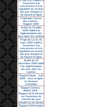
12 mai 2010 relative à
l’ouverture à la
concurrence et à la
régulation du secteur
des jeux d’argent et
de hasard en ligne
Fédération Suisse
des Casinos -
Rapport 2009
Arrêté du 29 juillet
2009 relatif à la
réglementation des
jeux dans les casinos
Projet de Loi du 30
mars 2009 relatif à
l’ouverture à la
concurrence et à la
régulation du secteur
des jeux d’argent et
de hasard en ligne
Arrêté du 24
décembre 2008 relatif
à la réglementation
des jeux dans les
casinos
Rapport Bauer - Juin
2008 - Jeux en ligne
et menaces
criminelles
Rapport Durieux -
MARS 2008 -
Rapport de la mission
sur l’ouverture du
marché des jeux
d’argent et de hasard
Rapport d'information