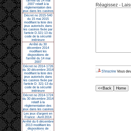
l’arrêté du 14 mai
2007 relatif à la
Réagissez - Lais
réglementation des
jeux dans les casinos
Décret no 2015-540
du 15 mai 2015
modifiant la liste des
jeux autorisés dans
les casinos fixée par
l’article D.321-13 du
code de la sécurité
intérieure
Arrêté du 30
décembre 2014
modifiant les
dispositions de
l’arrêté du 14 mai
2007
Décret no 2014-1726
du 30 décembre 2014
S'inscrire
Vous deve
modifiant la liste des
jeux autorisés dans
les casinos fixée par
l’article D. 321-13 du
code de la sécurité
intérieure
Décret no 2014-1724
du 30 décembre 2014
relatif à la
réglementation des
jeux dans les casinos
Les jeux d’argent en
France - Avril 2014
Arrêté du 6 décembre
2013 modifiant les
dispositions de