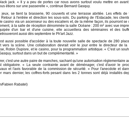
lack jack. « Il y a peu de portes car nous avons surtout voulu mettre en avant
ous étions sur une passerelle », continue Bernard Gasquy.
 jeux, se tient la brasserie, 90 couverts et une terrasse abritée. Les effets d
 Retour à l'entrée et direction les sous-sols. Du parking de l'Estacade, les client
le casino via un ascenseur ou des escaliers et, de la même façon, ils pourront se
ssement, à la salle de réception dénommée la salle Océane : 200 m² avec vue impr
quipée d'un bar et d'une cuisine, elle accueillera des séminaires et des buffe
etrouveront aussi dès septembre le Ph'art Jazz.
l est aussi possible d'accéder à la toute nouvelle salle de spectacle de 280 pla
 vers la scène. Une collaboration devrait voir le jour entre le directeur de la
e, Robin Dupisre, et le casino, pour la programmation artistique. « C'est un sou
Gasquy, surtout dans un but de complémentarité. »
érer, c'est une autre paire de manches, sachant qu'une autorisation réglementaire 
t obligatoire. « La seule contrainte avant de déménager, c'est d'avoir le proc
aux et l'avis favorable de la commission de sécurité. » Pour l'anecdote et dans 
r mars dernier, les coffres-forts pesant dans les 2 tonnes sont déjà installés de
m/Fabien Rabatel)