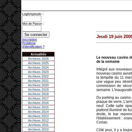
Login/speudo :
Mot de Passe :
Jeudi 19 juin 200
Inscription
Problème
d'identification ?
Actualités
Le nouveau casino de 
Archives 2026
de la semaine
Archives 2025
Archives 2024
Intégré aux nouveaux 
Archives 2023
nouveau casino aurait 
Archives 2022
la tempête du 11 mars
Archives 2021
une vague peu désirée
Archives 2020
commission de sécurit
Archives 2019
semaine. L'inauguratio
Archives 2018
Du parking au casino. 
Archives 2017
plaque de verre. L'arr
Archives 2016
neuf. Cette salle spa
Archives 2015
plafond illuminé de fu
Archives 2014
droite, le bar repre
Archives 2013
l'établissement : oran
Archives 2012
Corian.
Archives 2011
Archives 2010
Côté jeux, il y a tou