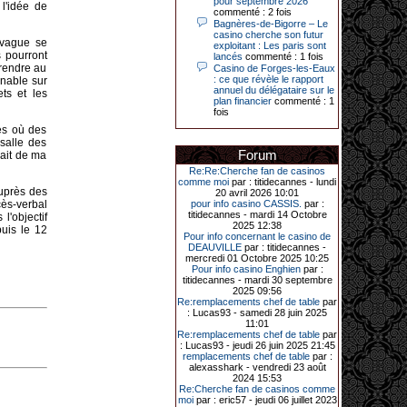
pour septembre 2026
Le plus gros gain gagné depuis plus
 l'idée de
commenté : 2 fois
de 20 ans dans l’établissement.
Bagnères-de-Bigorre – Le
casino cherche son futur
e vague se
exploitant : Les paris sont
s pourront
lancés
commenté : 1 fois
 rendre au
Casino de Forges-les-Eaux
31-03-2026|
: ce que révèle le rapport
enable sur
annuel du délégataire sur le
Série de jackpots au casino JOA de
ts et les
plan financier
commenté : 1
Gujan-Mestras : ce mois de mars a
fois
été fructueux pour quelques
joueurs. D’abord avec 44 207 euros
ces où des
remportés le dimanche 22 mars sur
 salle des
une machine à sous pour une mise
Forum
hait de ma
initiale de 5,28 €. Puis quelques
jours plus tard, le vendredi 27 mars,
Re:Re:Cherche fan de casinos
un joueur a décroché 12 086 euros
comme moi
par : titidecannes - lundi
sur une autre machine à sous.
auprès des
20 avril 2026 10:01
ès-verbal
pour info casino CASSIS.
par :
Enfin, troisième et dernier jackpot,
titidecannes - mardi 14 Octobre
l'objectif
record cette fois-ci, le samedi 28
2025 12:38
puis le 12
mars dernier. Quelque 111 322
Pour info concernant le casino de
euros ont été remportés sur la table
DEAUVILLE
par : titidecannes -
d’Ultimate Texas Hold’em Poker,
mercredi 01 Octobre 2025 10:25
grâce à une mise de 5 euros sur la
Pour info casino Enghien
par :
case bonus et une quinte flush
titidecannes - mardi 30 septembre
royale. Ces gains ont été annoncés
2025 09:56
dans un communiqué diffusé par le
Re:remplacements chef de table
par
casino ce lundi 30 mars en soirée.
: Lucas93 - samedi 28 juin 2025
11:01
Re:remplacements chef de table
par
: Lucas93 - jeudi 26 juin 2025 21:45
remplacements chef de table
par :
11-01-2026|
alexasshark - vendredi 23 août
2024 15:53
Dimanche 11 janvier, en soirée, une
Re:Cherche fan de casinos comme
cliente retraitée de 78 ans, habitant
moi
par : eric57 - jeudi 06 juillet 2023
Trémuson, a eu l’énorme surprise