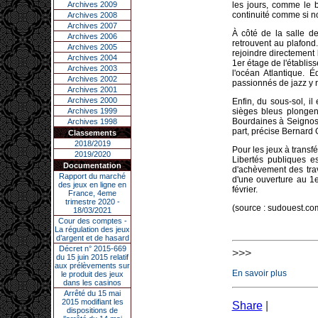
Archives 2009
les jours, comme le b
continuité comme si n
Archives 2008
Archives 2007
À côté de la salle de
Archives 2006
retrouvent au plafond.
Archives 2005
rejoindre directement 
Archives 2004
1er étage de l'établi
Archives 2003
l'océan Atlantique. É
Archives 2002
passionnés de jazz y r
Archives 2001
Archives 2000
Enfin, du sous-sol, i
Archives 1999
sièges bleus plongent
Bourdaines à Seignoss
Archives 1998
part, précise Bernard 
Classements
2018/2019
Pour les jeux à transf
2019/2020
Libertés publiques es
Documentation
d'achèvement des trav
Rapport du marché
d'une ouverture au 1e
des jeux en ligne en
février.
France, 4eme
trimestre 2020 -
(source : sudouest.co
18/03/2021
Cour des comptes -
La régulation des jeux
d’argent et de hasard
Décret n° 2015-669
>>>
du 15 juin 2015 relatif
aux prélèvements sur
En savoir plus
le produit des jeux
dans les casinos
Arrêté du 15 mai
2015 modifiant les
Share
|
dispositions de