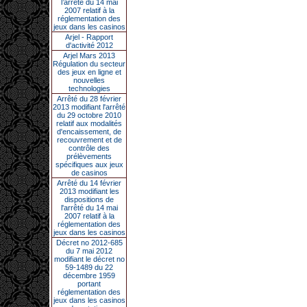
l’arrêté du 14 mai
2007 relatif à la
réglementation des
jeux dans les casinos
Arjel - Rapport
d'activité 2012
Arjel Mars 2013
Régulation du secteur
des jeux en ligne et
nouvelles
technologies
Arrêté du 28 février
2013 modifiant l'arrêté
du 29 octobre 2010
relatif aux modalités
d'encaissement, de
recouvrement et de
contrôle des
prélèvements
spécifiques aux jeux
de casinos
Arrêté du 14 février
2013 modifiant les
dispositions de
l'arrêté du 14 mai
2007 relatif à la
réglementation des
jeux dans les casinos
Décret no 2012-685
du 7 mai 2012
modifiant le décret no
59-1489 du 22
décembre 1959
portant
réglementation des
jeux dans les casinos